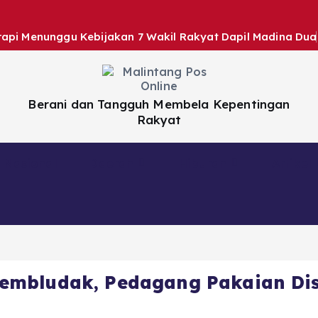
rapi Menunggu Kebijakan 7 Wakil Rakyat Dapil Madina Dua
Berani dan Tangguh Membela Kepentingan
Rakyat
Nasional
Daerah
Hiburan
Artikel
embludak, Pedagang Pakaian Di