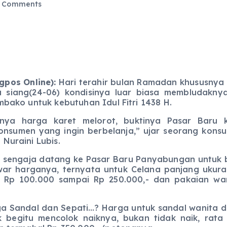
 Comments
pos Online):
Hari terahir bulan Ramadan khususnya
u siang(24-06) kondisinya luar biasa membludakn
bako untuk kebutuhan Idul Fitri 1438 H.
ret melorot, buktinya Pasar Baru kalau ki
nsumen yang ingin berbelanja,” ujar seorang kon
Nuraini Lubis.
gaja datang ke Pasar Baru Panyabungan untuk bela
awar harganya, ternyata untuk Celana panjang ukur
a Rp 100.000 sampai Rp 250.000,- dan pakaian wa
 Sandal dan Sepati…? Harga untuk sandal wanita da
 begitu mencolok naiknya, bukan tidak naik, rat