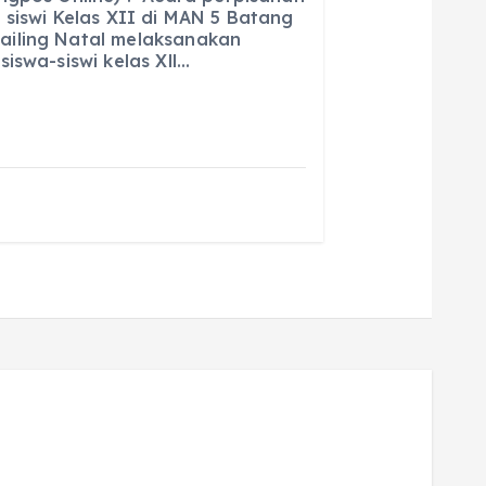
ai
a
 siswi Kelas XII di MAN 5 Batang
iling Natal melaksanakan
l
re
iswa-siswi kelas Xll…