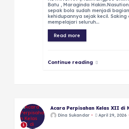
c
a
e
ss
ai
a
Batu , Maraginda Hakim.Nasution
sepak bola sudah menjadi bagian
e
ts
g
e
l
re
kehidupannya sejak kecil. Saking
b
A
r
n
mempelajari seluruh…
o
p
a
g
Read more
o
p
m
er
k
Continue reading
Acara Perpisahan Kelas XII di
Dina Sukandar
April 29, 2026
1