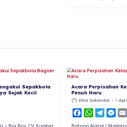
engakui Sepakbola
Acara Perpisahan Ke
a Sejak Kecil
Penuh Haru
Dina Sukandar
Apri
F
W
T
M
a
h
el
e
 – Big Bos CV. Sumber
Batang Natal ( Malinta