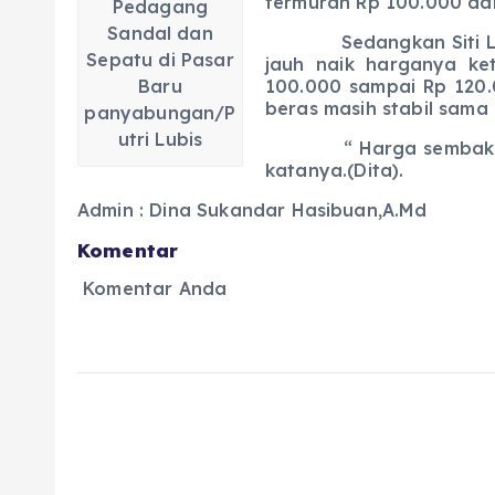
termurah Rp 100.000 da
Pedagang
Sandal dan
Sedangkan Siti Lubis
Sepatu di Pasar
jauh naik harganya k
Baru
100.000 sampai Rp 120.
beras masih stabil sama
panyabungan/P
utri Lubis
“ Harga sembako merok
katanya.(Dita).
Admin : Dina Sukandar Hasibuan,A.Md
Komentar
Komentar Anda