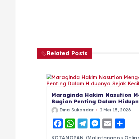
Related Posts
Maraginda Hakim Nasution M
Bagian Penting Dalam Hidupny
Dina Sukandar
Mei 15, 2026
F
W
T
M
E
S
a
h
el
e
m
h
KOTANOPAN (Malintangpos Online)