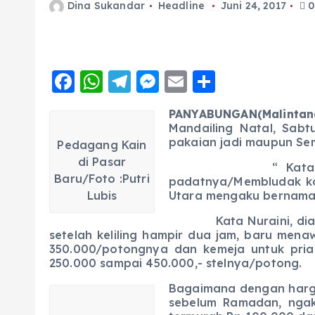
Dina Sukandar
Headline
Juni 24, 2017
0
F
W
T
M
E
S
a
h
el
e
m
h
PANYABUNGAN(Malintang
c
a
e
ss
ai
a
Mandailing Natal, Sabt
e
ts
g
e
pakaian jadi maupun Sem
l
re
Pedagang Kain
di Pasar
b
A
r
n
“ Katanya harga ka
Baru/Foto :Putri
padatnya/Membludak ko
o
p
a
g
Lubis
Utara mengaku bernama 
o
p
m
er
Kata Nuraini, dia sen
k
setelah keliling hampir dua jam, baru men
350.000/potongnya dan kemeja untuk pri
250.000 sampai 450.000,- stelnya/potong.
Bagaimana dengan harga
sebelum Ramadan, ngak