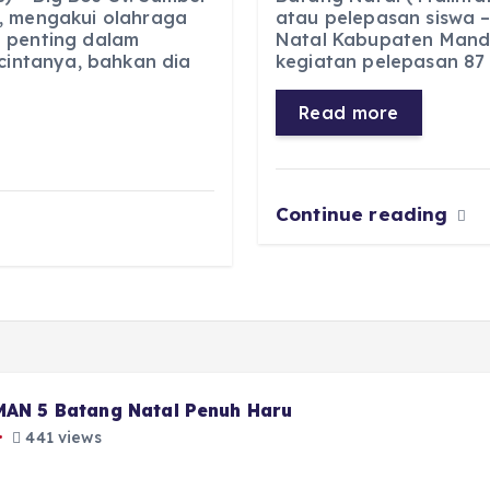
c
a
e
ss
, mengakui olahraga
atau pelepasan siswa –
 penting dalam
Natal Kabupaten Manda
e
ts
g
e
 cintanya, bahkan dia
kegiatan pelepasan 87 s
b
A
r
n
o
p
a
g
Read more
o
p
m
er
k
Continue reading
 MAN 5 Batang Natal Penuh Haru
441 views