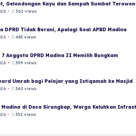
t, Gelondongan Kayu dan Sampah Sumbat Terowon
026
562 views
aja DPRD Tidak Berani, Apalagi Soal APBD Madina
026
483 views
i 7 Anggota DPRD Madina II Memilih Bungkam
026
399 views
ard Umrah bagi Pelajar yang Istiqamah ke Masjid
026
340 views
Madina di Desa Sirangkap, Warga Keluhkan Infrast
026
352 views