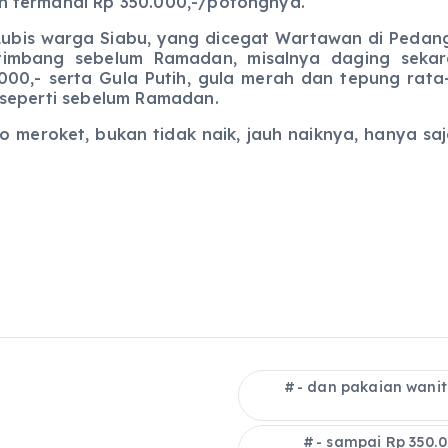
n termahal Rp 350.000,-/potongnya.
 warga Siabu, yang dicegat Wartawan di Pedang
etimbang sebelum Ramadan, misalnya daging sek
000,- serta Gula Putih, gula merah dan tepung rat
 seperti sebelum Ramadan.
et, bukan tidak naik, jauh naiknya, hanya saja
- dan pakaian wani
- sampai Rp 350.