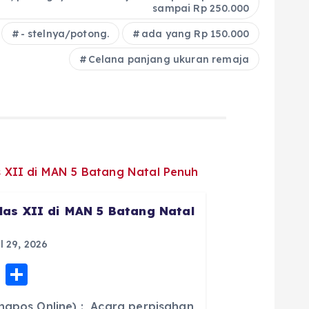
sampai Rp 250.000
- stelnya/potong.
ada yang Rp 150.000
Celana panjang ukuran remaja
las XII di MAN 5 Batang Natal
l 29, 2026
E
S
m
h
ngpos Online) : Acara perpisahan