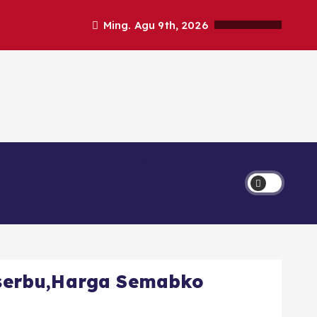
Ming. Agu 9th, 2026
Ekonomi
Lipsus
serbu,Harga Semabko