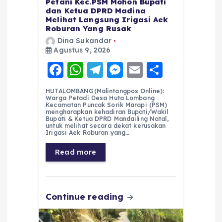
Petani Kec.PSM Mohon Bupati
dan Ketua DPRD Madina
Melihat Langsung Irigasi Aek
Roburan Yang Rusak
Dina Sukandar
Agustus 9, 2026
F
W
T
M
E
S
a
h
el
e
m
h
HUTALOMBANG(Malintangpos Online):
c
a
e
ss
ai
a
Warga Petadi Desa Huta Lombang
Kecamatan Puncak Sorik Marapi (PSM)
e
ts
g
e
l
re
mengharapkan kehadiran Bupati/Wakil
Bupati & Ketua DPRD Mandailing Natal,
untuk melihat secara dekat kerusakan
b
A
r
n
Irigasi Aek Roburan yang…
o
p
a
g
Read more
o
p
m
er
k
Continue reading