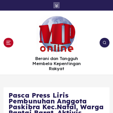
S
k
i
p
t
o
c
o
n
t
e
n
t
Berani dan Tangguh
Membela Kepentingan
Rakyat
Pasca Press Liris
Pembunuhan Anggota
Paskibra Kec.Natal, Warga
Pantai Barat, Aktivis