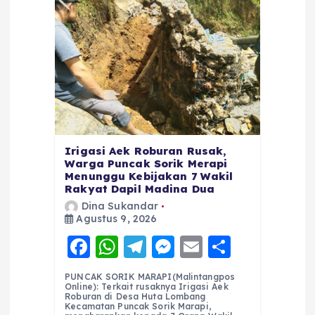
Irigasi Aek Roburan Rusak,
Warga Puncak Sorik Merapi
Menunggu Kebijakan 7 Wakil
Rakyat Dapil Madina Dua
Dina Sukandar
Agustus 9, 2026
F
W
T
M
E
S
a
h
el
e
m
h
PUNCAK SORIK MARAPI(Malintangpos
c
a
e
ss
ai
a
Online): Terkait rusaknya Irigasi Aek
Roburan di Desa Huta Lombang
e
ts
g
e
l
re
Kecamatan Puncak Sorik Marapi,