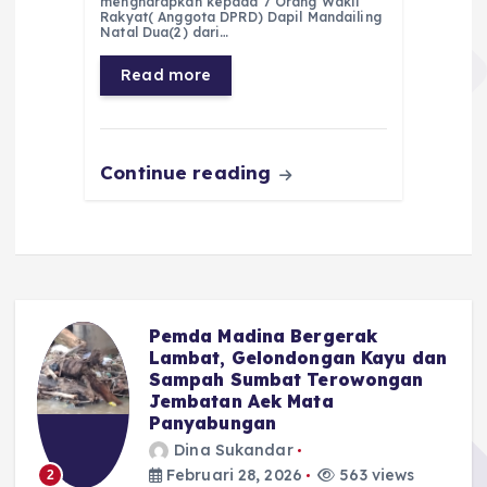
mengharapkan kepada 7 Orang Wakil
Rakyat( Anggota DPRD) Dapil Mandailing
b
A
r
n
Natal Dua(2) dari…
o
p
a
g
Read more
o
p
m
er
k
Continue reading
Pemda Madina Bergerak
u
Lambat, Gelondongan Kayu dan
Sampah Sumbat Terowongan
Jembatan Aek Mata
Panyabungan
Dina Sukandar
Februari 28, 2026
563 views
2