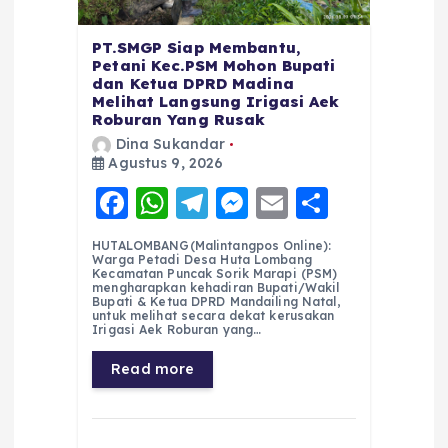
PT.SMGP Siap Membantu,
Petani Kec.PSM Mohon Bupati
dan Ketua DPRD Madina
Melihat Langsung Irigasi Aek
Roburan Yang Rusak
Dina Sukandar
Agustus 9, 2026
F
W
T
M
E
S
a
h
el
e
m
h
HUTALOMBANG(Malintangpos Online):
c
a
e
ss
ai
a
Warga Petadi Desa Huta Lombang
Kecamatan Puncak Sorik Marapi (PSM)
e
ts
g
e
l
re
mengharapkan kehadiran Bupati/Wakil
Bupati & Ketua DPRD Mandailing Natal,
untuk melihat secara dekat kerusakan
b
A
r
n
Irigasi Aek Roburan yang…
o
p
a
g
Read more
o
p
m
er
k