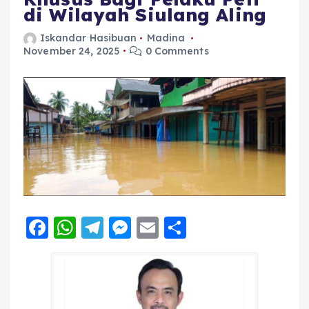
di Wilayah Siulang Aling
Iskandar Hasibuan
Madina
November 24, 2025
0 Comments
F
W
T
M
E
S
a
h
el
e
m
h
c
a
e
ss
ai
a
e
ts
g
e
l
re