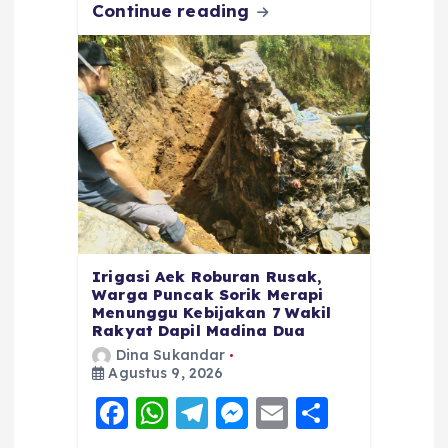
Continue reading
Irigasi Aek Roburan Rusak,
Warga Puncak Sorik Merapi
Menunggu Kebijakan 7 Wakil
Rakyat Dapil Madina Dua
Dina Sukandar
Agustus 9, 2026
F
W
T
M
E
S
a
h
el
e
m
h