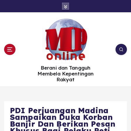
S
k
i
p
t
o
c
o
n
t
e
n
t
Berani dan Tangguh
Membela Kepentingan
Rakyat
PDI Perjuangan Madina
Sampaikan Duka Korban
Banjir Dan Berikan Pesan
Khusus Bagi Pelaku Peti