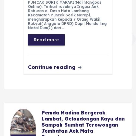
PUNCAK SORIK MARAPI(Malintangpos
c
a
e
ss
ai
a
Online): Terkait rusaknya Irigasi Aek
Roburan di Desa Huta Lombang
e
ts
g
e
l
re
Kecamatan Puncak Sorik Marapi,
mengharapkan kepada 7 Orang Wakil
Rakyat( Anggota DPRD) Dapil Mandailing
b
A
r
n
Natal Dua(2) dari…
o
p
a
g
Read more
o
p
m
er
k
Continue reading
Pemda Madina Bergerak
u
Lambat, Gelondongan Kayu dan
Sampah Sumbat Terowongan
Jembatan Aek Mata