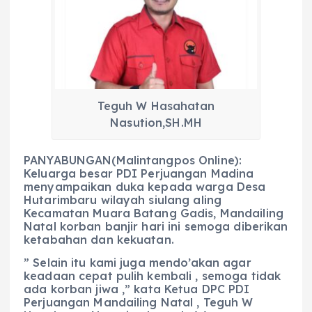
b
A
r
n
o
p
a
g
o
p
m
er
k
Teguh W Hasahatan
Nasution,SH.MH
PANYABUNGAN(Malintangpos Online):
Keluarga besar PDI Perjuangan Madina
menyampaikan duka kepada warga Desa
Hutarimbaru wilayah siulang aling
Kecamatan Muara Batang Gadis, Mandailing
Natal korban banjir hari ini semoga diberikan
ketabahan dan kekuatan.
” Selain itu kami juga mendo’akan agar
keadaan cepat pulih kembali , semoga tidak
ada korban jiwa ,” kata Ketua DPC PDI
Perjuangan Mandailing Natal , Teguh W