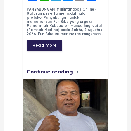
a
h
el
e
m
h
PANYABUNGAN(Malintangpos Online):
c
a
e
ss
ai
a
Ratusan peserta memadati jalan
protokol Panyabungan untuk
e
ts
g
e
l
re
memeriahkan Fun Bike yang digelar
Pemerintah Kabupaten Mandailing Natal
(Pemkab Madina) pada Sabtu, 8 Agustus
b
A
r
n
2026. Fun Bike ini merupakan rangkaian…
o
p
a
g
Read more
o
p
m
er
k
Continue reading