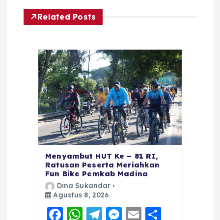
Related Posts
Menyambut HUT Ke – 81 RI,
Ratusan Peserta Meriahkan
Fun Bike Pemkab Madina
Dina Sukandar
Agustus 8, 2026
F
W
T
M
E
S