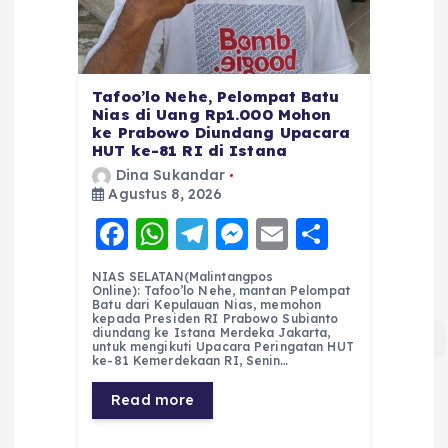
Tafoo’lo Nehe, Pelompat Batu
Nias di Uang Rp1.000 Mohon
ke Prabowo Diundang Upacara
HUT ke-81 RI di Istana
Dina Sukandar
Agustus 8, 2026
F
W
T
M
E
S
a
h
el
e
m
h
NIAS SELATAN(Malintangpos
c
a
e
ss
ai
a
Online): Tafoo’lo Nehe, mantan Pelompat
Batu dari Kepulauan Nias, memohon
e
ts
g
e
l
re
kepada Presiden RI Prabowo Subianto
diundang ke Istana Merdeka Jakarta,
untuk mengikuti Upacara Peringatan HUT
b
A
r
n
ke-81 Kemerdekaan RI, Senin…
o
p
a
g
Read more
o
p
m
er