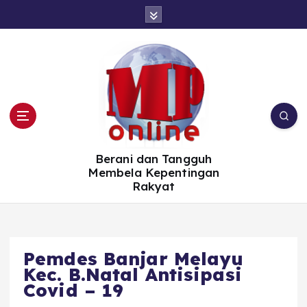
S
k
i
p
t
o
c
o
n
t
e
n
t
Berani dan Tangguh
Membela Kepentingan
Rakyat
Pemdes Banjar Melayu
Kec. B.Natal Antisipasi
Covid – 19