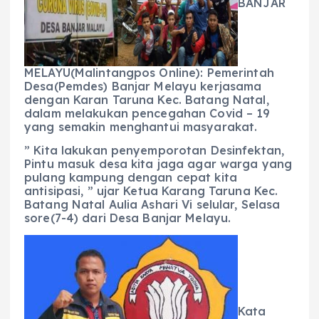
b
A
r
n
BANJAR
o
p
a
g
o
p
m
er
k
MELAYU(Malintangpos Online): Pemerintah
Desa(Pemdes) Banjar Melayu kerjasama
dengan Karan Taruna Kec. Batang Natal,
dalam melakukan pencegahan Covid – 19
yang semakin menghantui masyarakat.
” Kita lakukan penyemporotan Desinfektan,
Pintu masuk desa kita jaga agar warga yang
pulang kampung dengan cepat kita
antisipasi, ” ujar Ketua Karang Taruna Kec.
Batang Natal Aulia Ashari Vi selular, Selasa
sore(7-4) dari Desa Banjar Melayu.
Kata