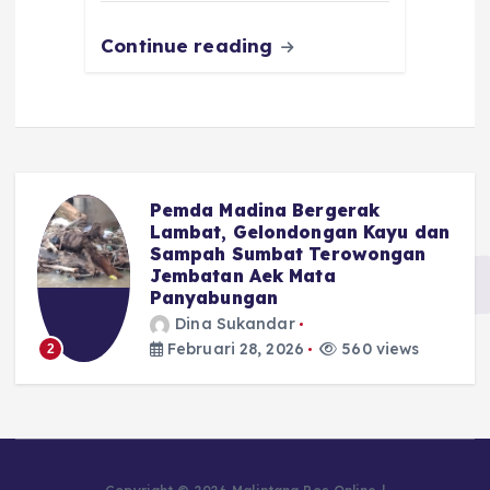
k
Continue reading
Pemda Madina Bergerak
u
Lambat, Gelondongan Kayu dan
Sampah Sumbat Terowongan
Jembatan Aek Mata
Panyabungan
Dina Sukandar
Februari 28, 2026
560 views
2