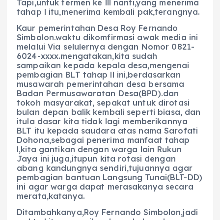
Tapi,untuk termen ke lll nanti,yang menerima
tahap l itu,menerima kembali pak,terangnya.
Kaur pemerintahan Desa Roy Fernando
Simbolon.waktu dikomfirmasi awak media ini
melalui Via selulernya dengan Nomor 0821-
6024-xxxx.mengatakan,kita sudah
sampaikan kepada kepala desa,mengenai
pembagian BLT tahap ll ini,berdasarkan
musawarah pemerintahan desa bersama
Badan Permusawaratan Desa(BPD).dan
tokoh masyarakat, sepakat untuk dirotasi
bulan depan balik kembali seperti biasa, dan
itula dasar kita tidak lagi memberikannya
BLT itu kepada saudara atas nama Sarofati
Dohona,sebagai penerima manfaat tahap
l,kita gantikan dengan warga lain Rukun
Jaya ini juga,itupun kita rotasi dengan
abang kandungnya sendiri,tujuannya agar
pembagian bantuan Langsung Tunai(BLT-DD)
ini agar warga dapat merasakanya secara
merata,katanya.
Ditambahkanya,Roy Fernando Simbolon,jadi