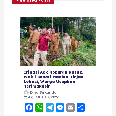
Irigasi Aek Roburan Rusak,
Wakil Bupati Madina Tinjau
Lokasi, Warga Ucapkan
Terimakasih
Dina Sukandar
Agustus 10, 2026
F
W
T
M
E
S
a
h
el
e
m
h