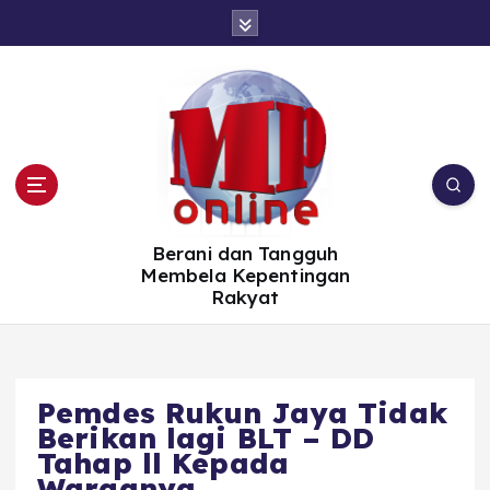
S
k
i
p
t
o
c
o
n
t
e
n
t
Berani dan Tangguh
Membela Kepentingan
Rakyat
Pemdes Rukun Jaya Tidak
Berikan lagi BLT – DD
Tahap ll Kepada
Warganya.