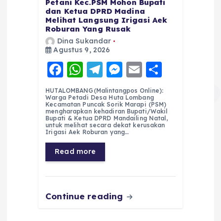
Petani Kec.PSM Mohon Bupati
dan Ketua DPRD Madina
Melihat Langsung Irigasi Aek
Roburan Yang Rusak
Dina Sukandar
Agustus 9, 2026
F
W
T
M
E
S
a
h
el
e
m
h
HUTALOMBANG(Malintangpos Online):
c
a
e
ss
ai
a
Warga Petadi Desa Huta Lombang
Kecamatan Puncak Sorik Marapi (PSM)
e
ts
g
e
l
re
mengharapkan kehadiran Bupati/Wakil
Bupati & Ketua DPRD Mandailing Natal,
untuk melihat secara dekat kerusakan
b
A
r
n
Irigasi Aek Roburan yang…
o
p
a
g
Read more
o
p
m
er
k
Continue reading