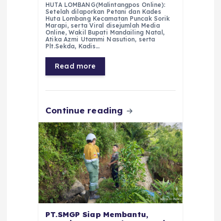
HUTA LOMBANG(Malintangpos Online):
c
a
e
ss
ai
a
Setelah dilaporkan Petani dan Kades
Huta Lombang Kecamatan Puncak Sorik
e
ts
g
e
l
re
Marapi, serta Viral disejumlah Media
Online, Wakil Bupati Mandailing Natal,
Atika Azmi Utammi Nasution, serta
b
A
r
n
Plt.Sekda, Kadis…
o
p
a
g
Read more
o
p
m
er
k
Continue reading
PT.SMGP Siap Membantu,