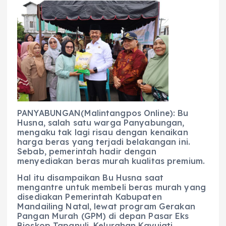
c
a
e
ss
ai
a
e
ts
g
e
l
re
b
A
r
n
o
p
a
g
o
p
m
er
k
PANYABUNGAN(Malintangpos Online): Bu
Husna, salah satu warga Panyabungan,
mengaku tak lagi risau dengan kenaikan
harga beras yang terjadi belakangan ini.
Sebab, pemerintah hadir dengan
menyediakan beras murah kualitas premium.
Hal itu disampaikan Bu Husna saat
mengantre untuk membeli beras murah yang
disediakan Pemerintah Kabupaten
Mandailing Natal, lewat program Gerakan
Pangan Murah (GPM) di depan Pasar Eks
Bioskop Tapanuli, Kelurahan Kayujati,