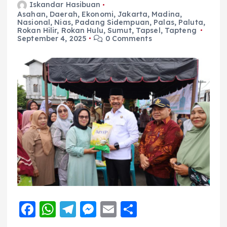
Iskandar Hasibuan
Asahan
,
Daerah
,
Ekonomi
,
Jakarta
,
Madina
,
Nasional
,
Nias
,
Padang Sidempuan
,
Palas
,
Paluta
,
Rokan Hilir
,
Rokan Hulu
,
Sumut
,
Tapsel
,
Tapteng
September 4, 2025
0 Comments
F
W
T
M
E
S
a
h
el
e
m
h