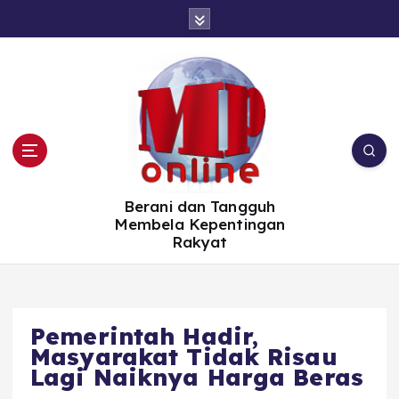
S
k
i
p
t
o
c
o
n
t
e
n
t
Berani dan Tangguh
Membela Kepentingan
Rakyat
Pemerintah Hadir,
Masyarakat Tidak Risau
Lagi Naiknya Harga Beras