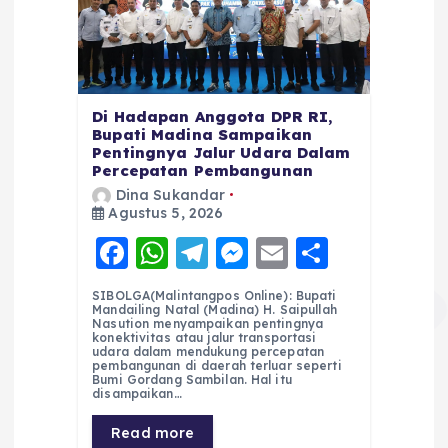
Di Hadapan Anggota DPR RI,
Bupati Madina Sampaikan
Pentingnya Jalur Udara Dalam
Percepatan Pembangunan
Dina Sukandar
Agustus 5, 2026
F
W
T
M
E
S
a
h
el
e
m
h
SIBOLGA(Malintangpos Online): Bupati
c
a
e
ss
ai
a
Mandailing Natal (Madina) H. Saipullah
Nasution menyampaikan pentingnya
e
ts
g
e
l
re
konektivitas atau jalur transportasi
udara dalam mendukung percepatan
pembangunan di daerah terluar seperti
b
A
r
n
Bumi Gordang Sambilan. Hal itu
disampaikan…
o
p
a
g
Read more
o
p
m
er