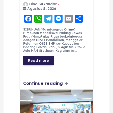
Dina Sukandar
Agustus 5, 2026
F
W
T
M
E
S
a
h
el
e
m
h
SIBUHUAN(Malintangpos Online):
c
a
e
ss
ai
a
Himpunan Mahasiswa Padang Lawas
Riau (HimaPalas Riau) berkolaborasi
e
ts
g
e
l
re
dengan Dinas Pendidikan, menggelar
Pelatihan OSIS SMP se-Kabupaten
Padang Lawas, Rabu, 5 Agustus 2026 di
b
A
r
n
Aula MAN Sibuhuan. Kegiatan ini…
o
p
a
g
Read more
o
p
m
er
k
Continue reading