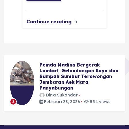
k
Continue reading
Advocat Nasional : Hal Kecil
n
Saja DPRD Tidak Berani,
Apalagi Soal APBD Madina
Dina Sukandar
Februari 28, 2026
476 views
3
Copyright © 2026 Malintang Pos Online |