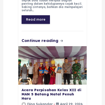
e
ts
g
e
l
re
sepak bola sudah menjadi bagian
penting dalam kehidupannya sejak kecil.
Saking cintanya, bahkan dia mempelajari
b
A
r
n
seluruh…
o
p
a
g
Read more
o
p
m
er
k
Continue reading
Acara Perpisahan Kelas XII di
MAN 5 Batang Natal Penuh
Haru
Dina Sukandar
April 29, 2026