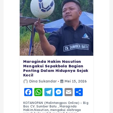
Maraginda Hakim Nasution
Mengakui Sepakbola Bagian
Penting Dalam Hidupnya Sejak
Kecil
Dina Sukandar
Mei 15, 2026
F
W
T
M
E
S
a
h
el
e
m
h
KOTANOPAN (Malintangpos Online) – Big
c
a
e
ss
ai
a
Bos CV. Sumber Batu , Maraginda
Hakim.Nasution, mengakui olahraga