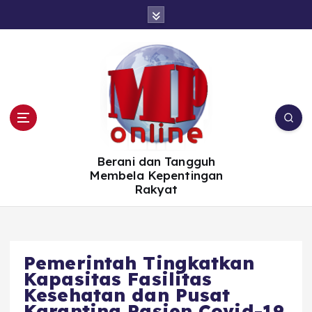
S
k
i
p
t
o
c
o
n
t
e
n
t
Berani dan Tangguh
Membela Kepentingan
Rakyat
Pemerintah Tingkatkan
Kapasitas Fasilitas
Kesehatan dan Pusat
Karantina Pasien Covid-19