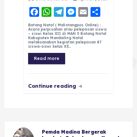
F
W
T
M
E
S
a
h
el
e
m
h
Batang Natal ( Malintangpos Online) :
c
a
e
ss
ai
a
Acara perpisahan atau pelepasan siswa
– siswi Kelas XII di MAN 5 Batang Natal
e
ts
g
e
l
re
Kabupaten Mandailing Natal
melaksanakan kegiatan pelepasan 87
siswa-siswi kelas Xll…
b
A
r
n
o
p
a
g
Read more
o
p
m
er
k
Continue reading
Pemda Madina Bergerak