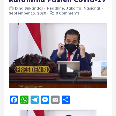
Dina Sukandar
Headline
,
Jakarta
,
Nasional
September 15, 2020
0 Comments
F
W
T
M
E
S
a
h
el
e
m
h