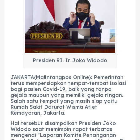
c
a
e
ss
ai
a
e
ts
g
e
l
re
b
A
r
n
o
p
a
g
o
p
m
er
k
Presiden RI. Ir. Joko Widodo
JAKARTA(Malintangpos Online): Pemerintah
terus mempersiapkan tempat-tempat isolasi
bagi pasien Covid-19, baik yang tanpa
gejala maupun yang memiliki gejala ringan.
Salah satu tempat yang masih siap yaitu
Rumah Sakit Darurat Wisma Atlet
Kemayoran, Jakarta.
Hal tersebut disampaikan Presiden Joko
Widodo saat memimpin rapat terbatas
mengenai “Laporan Komite Penanganan