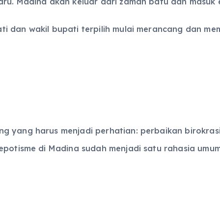
aru. Madina akan keluar dari zaman batu dan masuk e
ti dan wakil bupati terpilih mulai merancang dan m
g yang harus menjadi perhatian: perbaikan birokrasi
nepotisme di Madina sudah menjadi satu rahasia umum