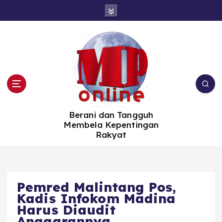
S
k
i
p
t
o
c
o
n
t
e
n
t
Berani dan Tangguh
Membela Kepentingan
Rakyat
Pemred Malintang Pos,
Kadis Infokom Madina
Harus Diaudit
Anggarannya