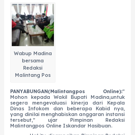
a
h
el
e
m
h
c
a
e
ss
ai
a
e
ts
g
e
l
re
b
A
r
n
o
p
a
g
o
p
m
er
Wabup Madina
k
bersama
Redaksi
Malintang Pos
PANYABUNGAN(Malintangpos Online):
”
Mohon kepada Wakil Bupati Madina,untuk
segera mengevaluasi kinerja dari Kepala
Dinas Infokom dan beberapa Kabid nya,
yang dinilai menghabiskan anggaran instansi
tersebut,” ujar Pimpinan Redaksi
Malintangpos Online Iskandar Hasibuan.