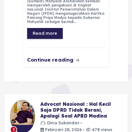
(Sumbar) Mahyeldi Ansharullah kembali
e
ts
g
e
l
re
memperoleh pengakuan di tingkat
nasional. Institut Pemerintahan Dalam
Negeri (IPDN) menganugerahkan Kartika
b
A
r
n
Pamong Praja Madya kepada Gubernur
Mahyeldi sebagai bentuk…
o
p
a
g
Read more
o
p
m
er
k
Continue reading
Advocat Nasional : Hal Kecil
n
Saja DPRD Tidak Berani,
Apalagi Soal APBD Madina
Dina Sukandar
Februari 28, 2026
478 views
3