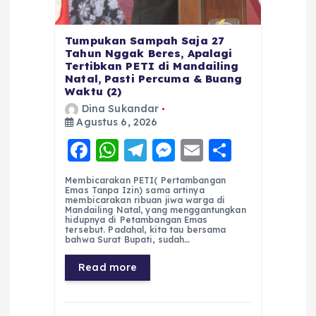
Tumpukan Sampah Saja 27
Tahun Nggak Beres, Apalagi
Tertibkan PETI di Mandailing
Natal, Pasti Percuma & Buang
Waktu (2)
Dina Sukandar
Agustus 6, 2026
F
W
T
M
E
S
a
h
el
e
m
h
Membicarakan PETI( Pertambangan
c
a
e
ss
ai
a
Emas Tanpa Izin) sama artinya
membicarakan ribuan jiwa warga di
e
ts
g
e
l
re
Mandailing Natal, yang menggantungkan
hidupnya di Petambangan Emas
tersebut. Padahal, kita tau bersama
b
A
r
n
bahwa Surat Bupati, sudah…
o
p
a
g
Read more
o
p
m
er
k