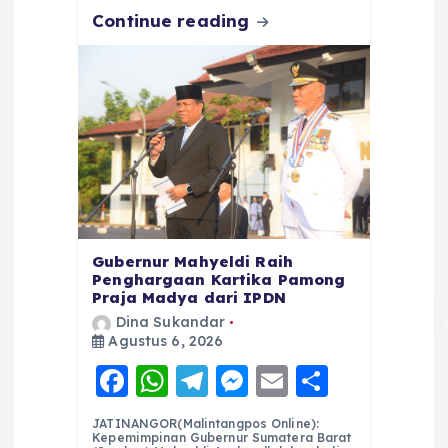
Continue reading
Gubernur Mahyeldi Raih
Penghargaan Kartika Pamong
Praja Madya dari IPDN
Dina Sukandar
Agustus 6, 2026
F
W
T
M
E
S
a
h
el
e
m
h
JATINANGOR(Malintangpos Online):
c
a
e
ss
ai
a
Kepemimpinan Gubernur Sumatera Barat