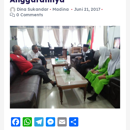
Dina Sukandar
Madina
Juni 21, 2017
0 Comments
F
W
T
M
E
S