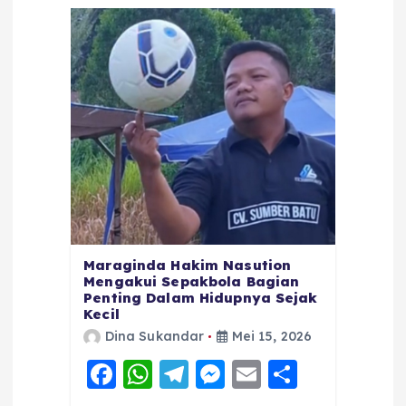
Maraginda Hakim Nasution
Mengakui Sepakbola Bagian
Penting Dalam Hidupnya Sejak
Kecil
Dina Sukandar
Mei 15, 2026
F
W
T
M
E
S
a
h
el
e
m
h