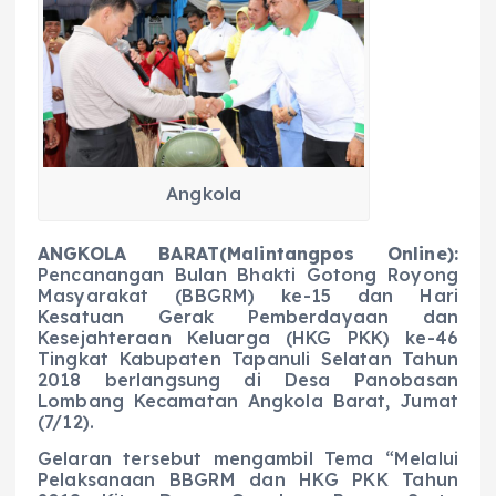
e
ts
g
e
l
re
b
A
r
n
o
p
a
g
o
p
m
er
k
Angkola
ANGKOLA BARAT(Malintangpos Online):
Pencanangan Bulan Bhakti Gotong Royong
Masyarakat (BBGRM) ke-15 dan Hari
Kesatuan Gerak Pemberdayaan dan
Kesejahteraan Keluarga (HKG PKK) ke-46
Tingkat Kabupaten Tapanuli Selatan Tahun
2018 berlangsung di Desa Panobasan
Lombang Kecamatan Angkola Barat, Jumat
(7/12).
Gelaran tersebut mengambil Tema “Melalui
Pelaksanaan BBGRM dan HKG PKK Tahun