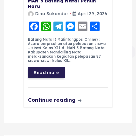
MAN 5 Batang Natal Penuh
Haru
Dina Sukandar
April 29, 2026
F
W
T
M
E
S
a
h
el
e
m
h
Batang Natal ( Malintangpos Online) :
c
a
e
ss
ai
a
Acara perpisahan atau pelepasan siswa
– siswi Kelas XII di MAN 5 Batang Natal
e
ts
g
e
l
re
Kabupaten Mandailing Natal
melaksanakan kegiatan pelepasan 87
siswa-siswi kelas Xll…
b
A
r
n
o
p
a
g
Read more
o
p
m
er
k
Continue reading