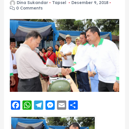
Dina Sukandar
Tapsel
Desember 9, 2018
0 Comments
F
W
T
M
E
S
a
h
el
e
m
h
c
a
e
ss
ai
a