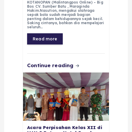
KOTANOPAN (Malintangpos Online) – Big
c
a
e
ss
ai
a
Bos CV. Sumber Batu , Maraginda
Hakim.Nasution, mengakui olahraga
e
ts
g
e
l
re
sepak bola sudah menjadi bagian
penting dalam kehidupannya sejak kecil.
Saking cintanya, bahkan dia mempelajari
b
A
r
n
seluruh…
o
p
a
g
Read more
o
p
m
er
k
Continue reading
Acara Perpisahan Kelas XII di