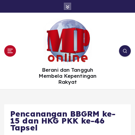
S
k
i
p
t
o
c
o
n
t
e
n
t
Berani dan Tangguh
Membela Kepentingan
Rakyat
Pencanangan BBGRM ke-
15 dan HKG PKK ke-46
Tapsel