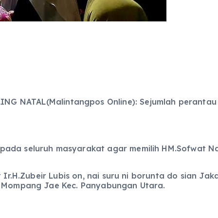
NG NATAL(Malintangpos Online): Sejumlah perantau
ada seluruh masyarakat agar memilih HM.Sofwat Nasut
Ir.H.Zubeir Lubis on, nai suru ni borunta do sian Jaka
l. Mompang Jae Kec. Panyabungan Utara.