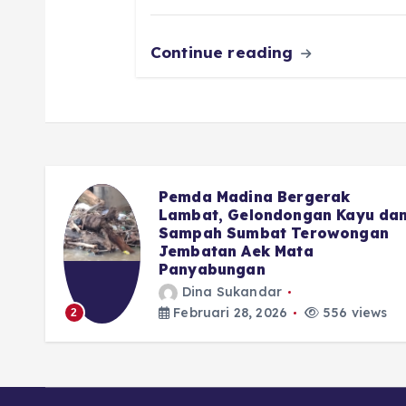
k
Continue reading
Advocat Nasional : Hal Kecil
u dan
Saja DPRD Tidak Berani,
an
Apalagi Soal APBD Madina
Dina Sukandar
Februari 28, 2026
478 views
3
ews