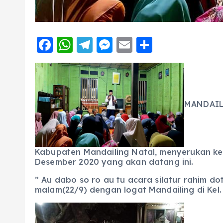
F
W
T
M
E
S
a
h
el
e
m
h
c
a
e
ss
ai
a
e
ts
g
e
l
re
b
A
r
n
MANDAILI
o
p
a
g
o
p
m
er
k
Kabupaten Mandailing Natal, menyerukan kep
Desember 2020 yang akan datang ini.
” Au dabo so ro au tu acara silatur rahim dot 
malam(22/9) dengan logat Mandailing di Ke