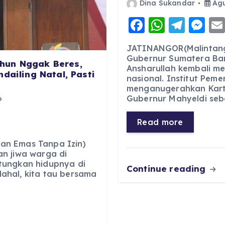
Dina Sukandar
Agu
F
W
T
M
a
h
el
e
JATINANGOR(Malintang
c
a
e
ss
Gubernur Sumatera Bar
hun Nggak Beres,
Ansharullah kembali m
e
ts
g
e
dailing Natal, Pasti
nasional. Institut Pem
b
A
r
n
menganugerahkan Kart
Gubernur Mahyeldi seb
6
o
p
a
g
o
p
m
er
Read more
k
an Emas Tanpa Izin)
n jiwa warga di
tungkan hidupnya di
Continue reading
ahal, kita tau bersama