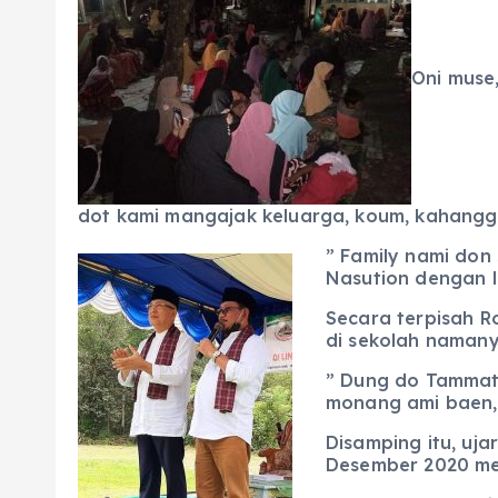
Oni muse
dot kami mangajak keluarga, koum, kahangg
” Family nami don 
Nasution dengan l
Secara terpisah R
di sekolah namany
” Dung do Tammat 
monang ami baen, 
Disamping itu, uja
Desember 2020 me