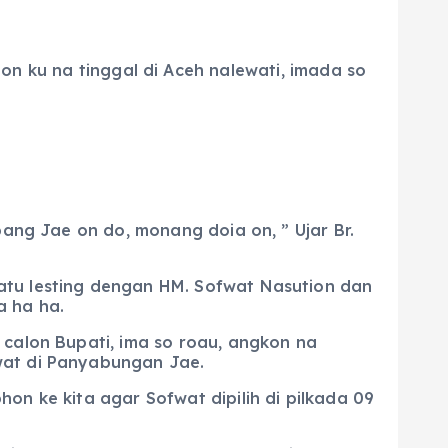
n ku na tinggal di Aceh nalewati, imada so
pang Jae on do, monang doia on, ” Ujar Br.
atu lesting dengan HM. Sofwat Nasution dan
a ha ha.
 calon Bupati, ima so roau, angkon na
wat di Panyabungan Jae.
on ke kita agar Sofwat dipilih di pilkada 09