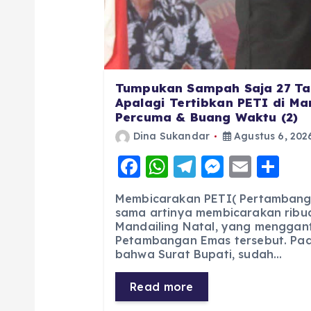
Tumpukan Sampah Saja 27 Ta
Apalagi Tertibkan PETI di Man
Percuma & Buang Waktu (2)
Dina Sukandar
Agustus 6, 202
F
W
T
M
E
S
a
h
el
e
m
h
Membicarakan PETI( Pertambang
c
a
e
ss
ai
a
sama artinya membicarakan ribua
Mandailing Natal, yang menggan
e
ts
g
e
l
re
Petambangan Emas tersebut. Pad
b
A
r
n
bahwa Surat Bupati, sudah…
o
p
a
g
Read more
o
p
m
er