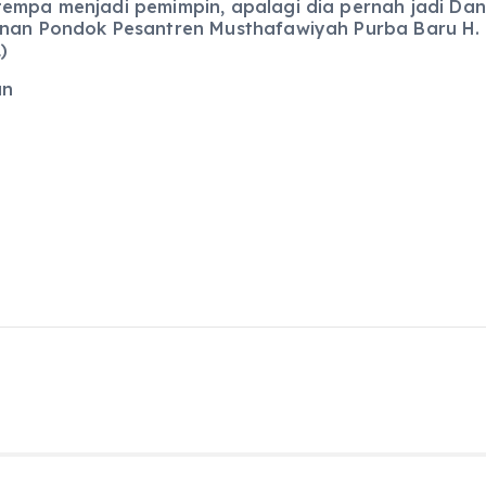
tempa menjadi pemimpin, apalagi dia pernah jadi D
inan Pondok Pesantren Musthafawiyah Purba Baru H. 
)
an