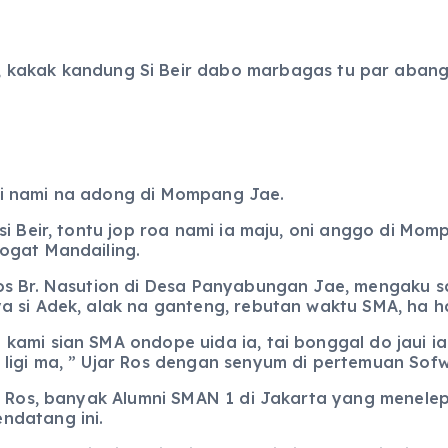
, kakak kandung Si Beir dabo marbagas tu par abango
i nami na adong di Mompang Jae.
si Beir, tontu jop roa nami ia maju, oni anggo di Mom
ogat Mandailing.
os Br. Nasution di Desa Panyabungan Jae, mengaku s
a si Adek, alak na ganteng, rebutan waktu SMA, ha h
kami sian SMA ondope uida ia, tai bonggal do jaui ia
ligi ma, ” Ujar Ros dengan senyum di pertemuan Sof
r Ros, banyak Alumni SMAN 1 di Jakarta yang meneleph
ndatang ini.