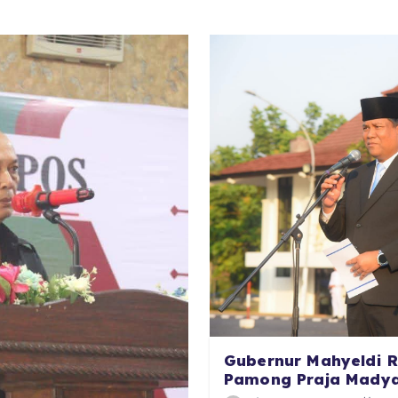
Gubernur Mahyeldi R
Pamong Praja Madya