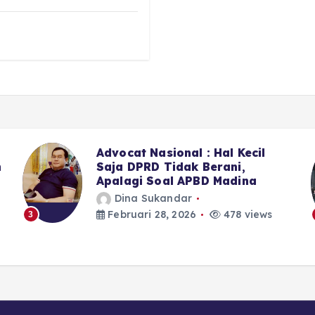
Sekitar LPJU Kotanopan, 6 Dari
7 Anggota DPRD Madina II
Memilih Bungkam
Dina Sukandar
Februari 28, 2026
395 views
4