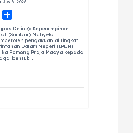
stus 6, 2026
E
S
m
h
pos Online): Kepemimpinan
ai
a
at (Sumbar) Mahyeldi
emperoleh pengakuan di tingkat
l
re
erintahan Dalam Negeri (IPDN)
ika Pamong Praja Madya kepada
agai bentuk…