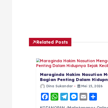
Related Posts
Maraginda Hakim Nasution M
Bagian Penting Dalam Hidupny
Dina Sukandar
Mei 15, 2026
F
W
T
M
E
S
a
h
el
e
m
h
KOTANOPAN (Malintangpos Online)