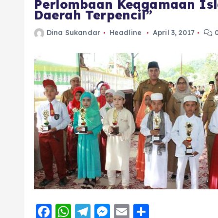
Perlombaan Keagamaan Isla
Daerah Terpencil”
Dina Sukandar
Headline
April 3, 2017
0
F
W
T
M
E
S