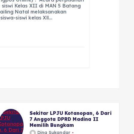
ai
a
 siswi Kelas XII di MAN 5 Batang
iling Natal melaksanakan
l
re
iswa-siswi kelas Xll…
Sekitar LPJU Kotanopan, 6 Dari
7 Anggota DPRD Madina II
Memilih Bungkam
Dina Sukandar