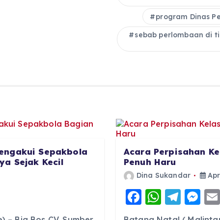
program Dinas Pe
sebab perlombaan di t
engakui Sepakbola
Acara Perpisahan Ke
a Sejak Kecil
Penuh Haru
Dina Sukandar
Apr
F
W
T
M
a
h
el
e
 – Big Bos CV. Sumber
Batang Natal ( Malinta