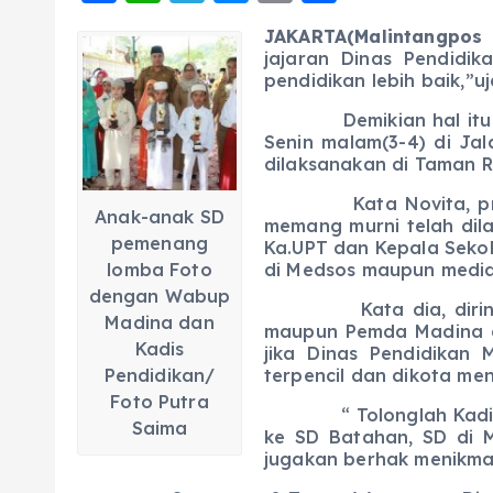
a
h
el
e
m
h
JAKARTA(Malintangpos O
c
a
e
ss
ai
a
jajaran Dinas Pendidi
e
ts
g
e
pendidikan lebih baik,”u
l
re
b
A
r
n
Demikian hal itu disa
Senin malam(3-4) di J
o
p
a
g
dilaksanakan di Taman R
o
p
m
er
Kata Novita, program
Anak-anak SD
k
memang murni telah dil
pemenang
Ka.UPT dan Kepala Sekol
lomba Foto
di Medsos maupun media
dengan Wabup
Kata dia, dirinya jug
Madina dan
maupun Pemda Madina di 
Kadis
jika Dinas Pendidikan
Pendidikan/
terpencil dan dikota me
Foto Putra
“ Tolonglah Kadis Pen
Saima
ke SD Batahan, SD di 
jugakan berhak menikmat