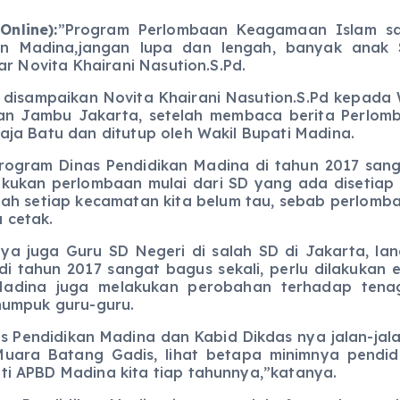
nline):
”Program Perlombaan Keagamaan Islam san
kan Madina,jangan lupa dan lengah, banyak anak
jar Novita Khairani Nasution.S.Pd.
mpaikan Novita Khairani Nasution.S.Pd kepada Wa
alan Jambu Jakarta, setelah membaca berita Perlo
aja Batu dan ditutup oleh Wakil Bupati Madina.
 Dinas Pendidikan Madina di tahun 2017 sangat
akukan perlombaan mulai dari SD yang ada disetia
ah setiap kecamatan kita belum tau, sebab perlomb
 cetak.
a Guru SD Negeri di salah SD di Jakarta, langk
tahun 2017 sangat bagus sekali, perlu dilakukan eva
 Madina juga melakukan perobahan terhadap tena
numpuk guru-guru.
didikan Madina dan Kabid Dikdas nya jalan-jalan
Muara Batang Gadis, lihat betapa minimnya pendid
i APBD Madina kita tiap tahunnya,”katanya.