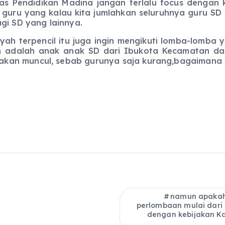
idikan Madina jangan terlalu focus dengan kegi
ru yang kalau kita jumlahkan seluruhnya guru SD 
gi SD yang lainnya.
rpencil itu juga ingin mengikuti lomba-lomba yan
n adalah anak anak SD dari Ibukota Kecamatan dan
kan muncul, sebab gurunya saja kurang,bagaimana m
namun apakah
perlombaan mulai dari
dengan kebijakan Ka