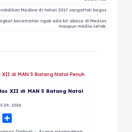
ndidikan Madina di tahun 2017 sangatlah bagus
ingkat kecamatan ngak ada kit abaca di Medsos
maupun media cetak.
las XII di MAN 5 Batang Natal
il 29, 2026
E
S
m
h
ngpos Online) : Acara perpisahan