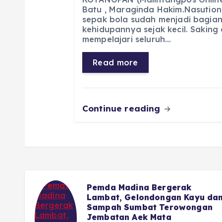
c
a
e
ss
ai
a
Batu , Maraginda Hakim.Nasution
sepak bola sudah menjadi bagian
e
ts
g
e
l
re
kehidupannya sejak kecil. Saking
b
A
r
n
mempelajari seluruh…
o
p
a
g
Read more
o
p
m
er
k
Continue reading
 di
Pemda Madina Bergerak
 Haru
Lambat, Gelondongan Kayu da
Sampah Sumbat Terowongan
Jembatan Aek Mata