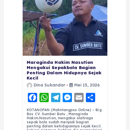
Maraginda Hakim Nasution
Mengakui Sepakbola Bagian
Penting Dalam Hidupnya Sejak
Kecil
Dina Sukandar
Mei 15, 2026
F
W
T
M
E
S
a
h
el
e
m
h
KOTANOPAN (Malintangpos Online) – Big
c
a
e
ss
ai
a
Bos CV. Sumber Batu , Maraginda
Hakim.Nasution, mengakui olahraga
e
ts
g
e
l
re
sepak bola sudah menjadi bagian
penting dalam kehidupannya sejak kecil.