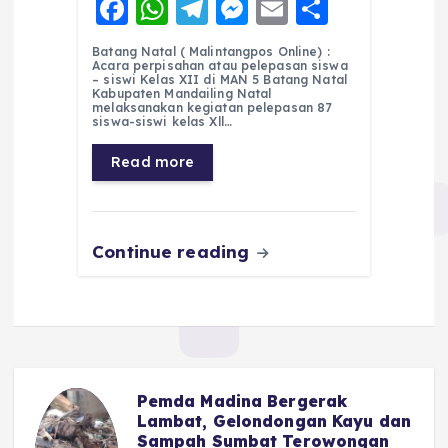
F
W
T
M
E
S
a
h
el
e
m
h
Batang Natal ( Malintangpos Online) :
c
a
e
ss
ai
a
Acara perpisahan atau pelepasan siswa
– siswi Kelas XII di MAN 5 Batang Natal
e
ts
g
e
l
re
Kabupaten Mandailing Natal
melaksanakan kegiatan pelepasan 87
siswa-siswi kelas Xll…
b
A
r
n
o
p
a
g
Read more
o
p
m
er
k
Continue reading
Pemda Madina Bergerak
u
Lambat, Gelondongan Kayu dan
Sampah Sumbat Terowongan