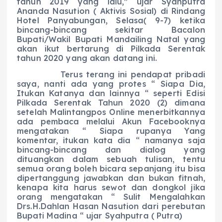
tahun 2019 yang lalu,” ujar Syahputra
Ananda Nasution ( Aktivis Sosial) di Rindang
Hotel Panyabungan, Selasa( 9-7) ketika
bincang-bincang sekitar Bacalon
Bupati/Wakil Bupati Mandailing Natal yang
akan ikut bertarung di Pilkada Serentak
tahun 2020 yang akan datang ini.
Terus terang ini pendapat pribadi
saya, nanti ada yang protes “ Siapa Dia,
Itukan Katanya dan lainnya “ seperti Edisi
Pilkada Serentak Tahun 2020 (2) dimana
setelah Malintangpos Online menerbitkannya
ada pembaca melalui Akun Facebooknya
mengatakan “ Siapa rupanya Yang
komentar, itukan kata dia “ namanya saja
bincang-bincang dan dialog yang
dituangkan dalam sebuah tulisan, tentu
semua orang boleh bicara sepanjang itu bisa
dipertanggung jawabkan dan bukan fitnah,
kenapa kita harus sewot dan dongkol jika
orang mengatakan “ Sulit Mengalahkan
Drs.H.Dahlan Hasan Nasution dari perebutan
Bupati Madina “ ujar Syahputra ( Putra)