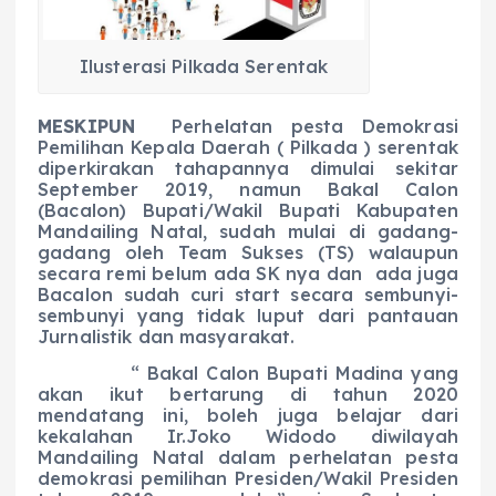
o
p
a
g
o
p
m
er
Ilusterasi Pilkada Serentak
k
M
ESKIPUN
Perhelatan pesta Demokrasi
Pemilihan Kepala Daerah ( Pilkada ) serentak
diperkirakan tahapannya dimulai sekitar
September 2019, namun Bakal Calon
(Bacalon) Bupati/Wakil Bupati Kabupaten
Mandailing Natal, sudah mulai di gadang-
gadang oleh Team Sukses (TS) walaupun
secara remi belum ada SK nya dan ada juga
Bacalon sudah curi start secara sembunyi-
sembunyi yang tidak luput dari pantauan
Jurnalistik dan masyarakat.
“ Bakal Calon Bupati Madina yang
akan ikut bertarung di tahun 2020
mendatang ini, boleh juga belajar dari
kekalahan Ir.Joko Widodo diwilayah
Mandailing Natal dalam perhelatan pesta
demokrasi pemilihan Presiden/Wakil Presiden