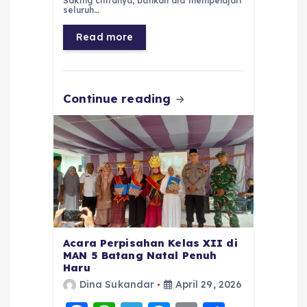
Saking cintanya, bahkan dia mempelajari
b
A
r
n
seluruh…
o
p
a
g
Read more
o
p
m
er
k
Continue reading
Acara Perpisahan Kelas XII di
MAN 5 Batang Natal Penuh
Haru
Dina Sukandar
April 29, 2026