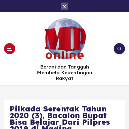
S
k
i
p
t
o
c
o
n
t
e
n
t
Berani dan Tangguh
Membela Kepentingan
Rakyat
Pilkada Serentak Tahun
2020 (3), Bacalon Bupat
Bisa Belajar Dari Pilpres
2019 di Madina