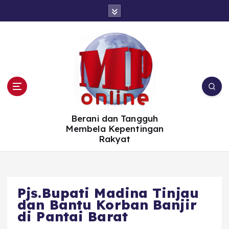
S
k
i
p
t
o
c
o
n
t
e
n
t
Berani dan Tangguh
Membela Kepentingan
Rakyat
Pjs.Bupati Madina Tinjau
dan Bantu Korban Banjir
di Pantai Barat