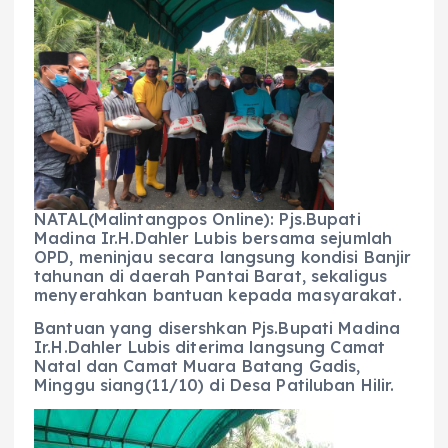
c
a
e
ss
ai
a
e
ts
g
e
l
re
b
A
r
n
o
p
a
g
o
p
m
er
k
NATAL(Malintangpos Online): Pjs.Bupati
Madina Ir.H.Dahler Lubis bersama sejumlah
OPD, meninjau secara langsung kondisi Banjir
tahunan di daerah Pantai Barat, sekaligus
menyerahkan bantuan kepada masyarakat.
Bantuan yang disershkan Pjs.Bupati Madina
Ir.H.Dahler Lubis diterima langsung Camat
Natal dan Camat Muara Batang Gadis,
Minggu siang(11/10) di Desa Patiluban Hilir.