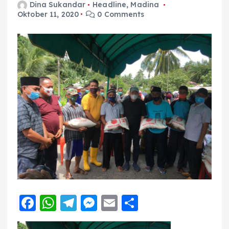
Dina Sukandar
Headline
,
Madina
Oktober 11, 2020
0 Comments
F
W
T
M
E
S
a
h
el
e
m
h