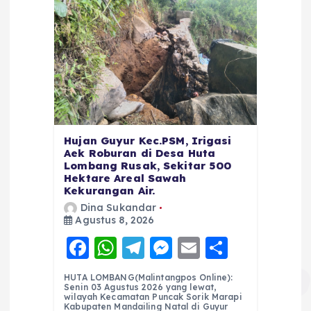
Hujan Guyur Kec.PSM, Irigasi
Aek Roburan di Desa Huta
Lombang Rusak, Sekitar 500
Hektare Areal Sawah
Kekurangan Air.
Dina Sukandar
Agustus 8, 2026
F
W
T
M
E
S
a
h
el
e
m
h
HUTA LOMBANG(Malintangpos Online):
c
a
e
ss
ai
a
Senin 03 Agustus 2026 yang lewat,
wilayah Kecamatan Puncak Sorik Marapi
Kabupaten Mandailing Natal di Guyur