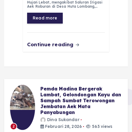
e
ts
g
e
l
re
Hujan Lebat, mengakibat Saluran Irigasi
Aek Roburan di Desa Huta Lombang,…
b
A
r
n
o
p
a
g
Read more
o
p
m
er
k
Continue reading
Pemda Madina Bergerak
u
Lambat, Gelondongan Kayu dan
Sampah Sumbat Terowongan
Jembatan Aek Mata
Panyabungan
Dina Sukandar
Februari 28, 2026
563 views
2