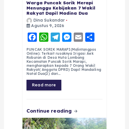
Warga Puncak Sorik Merapi
Menunggu Kebijakan 7 Wakil
Rakyat Dapil Madina Dua
Dina Sukandar
Agustus 9, 2026
F
W
T
M
E
S
a
h
el
e
m
h
PUNCAK SORIK MARAPI(Malintangpos
c
a
e
ss
ai
a
Online): Terkait rusaknya Irigasi Aek
Roburan di Desa Huta Lombang
e
ts
g
e
l
re
Kecamatan Puncak Sorik Marapi,
mengharapkan kepada 7 Orang Wakil
Rakyat( Anggota DPRD) Dapil Mandailing
b
A
r
n
Natal Dua(2) dari…
o
p
a
g
Read more
o
p
m
er
k
Continue reading