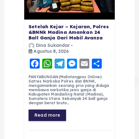
Setelah Kejar – Kejaran, Polres
&BNNk Madina Amankan 24
Ball Ganja Dari Mobil Avanza
Dina Sukandar
Agustus 8, 2026
F
W
T
M
E
S
a
h
el
e
m
h
PANYABUNGAN(Malintangpos Online):
c
a
e
ss
ai
a
Satres Narkoba Polres dan BNNK,
mengamankan seorang pria yang diduga
e
ts
g
e
l
re
membawa narkotika jenis ganja di
Kabupaten Mandailing Natal (Madina),
Sumatera Utara. Sebanyak 24 ball ganja
b
A
r
n
dengan berat bruto…
o
p
a
g
Read more
o
p
m
er
k