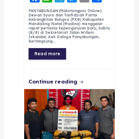
a
h
el
e
m
h
PANYABUNGAN(Malintangpos Online):
c
a
e
ss
ai
a
Dewan Syuro dan Tanfidziah Partai
Kebangkitan Bangsa (PKB) Kabupaten
e
ts
g
e
l
re
Mandailing Natal (Madina) menggelar
rapat pertama kepengurusan baru, Sabtu
(8/8) di Sekretariat Jalan Willem
b
A
r
n
Iskandar, Aek Galoga Panyabungan,
berlangsung…
o
p
a
g
Read more
o
p
m
er
k
Continue reading