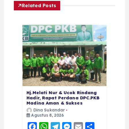
Related Posts
Hj.Melati Nur & Ucok Rindang
Hadir, Rapat Perdana DPC.PKB
Madina Aman & Sukses
Dina Sukandar
Agustus 8, 2026
F
W
T
M
E
S