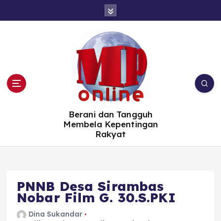
S
k
i
p
t
o
c
o
n
t
e
n
t
Berani dan Tangguh
Membela Kepentingan
Rakyat
PNNB Desa Sirambas
Nobar Film G. 30.S.PKI
Dina Sukandar