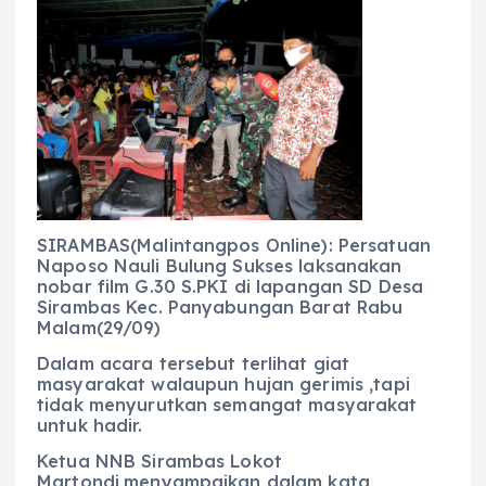
c
a
e
ss
ai
a
e
ts
g
e
l
re
b
A
r
n
o
p
a
g
o
p
m
er
k
SIRAMBAS(Malintangpos Online): Persatuan
Naposo Nauli Bulung Sukses laksanakan
nobar film G.30 S.PKI di lapangan SD Desa
Sirambas Kec. Panyabungan Barat Rabu
Malam(29/09)
Dalam acara tersebut terlihat giat
masyarakat walaupun hujan gerimis ,tapi
tidak menyurutkan semangat masyarakat
untuk hadir.
Ketua NNB Sirambas Lokot
Martondi,menyampaikan dalam kata