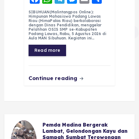
a
h
el
e
m
h
SIBUHUAN(Malintangpos Online):
c
a
e
ss
ai
a
Himpunan Mahasiswa Padang Lawas
Riau (HimaPalas Riau) berkolaborasi
e
ts
g
e
l
re
dengan Dinas Pendidikan, menggelar
Pelatihan OSIS SMP se-Kabupaten
Padang Lawas, Rabu, 5 Agustus 2026 di
b
A
r
n
Aula MAN Sibuhuan. Kegiatan ini…
o
p
a
g
Read more
o
p
m
er
k
Continue reading
Pemda Madina Bergerak
u
Lambat, Gelondongan Kayu dan
Sampah Sumbat Terowongan