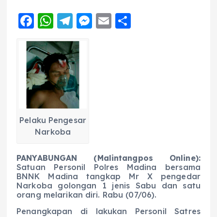
F
W
T
M
E
S
a
h
el
e
m
h
c
a
e
ss
ai
a
e
ts
g
e
l
re
b
A
r
n
o
p
a
g
o
p
m
er
Pelaku Pengesar
k
Narkoba
PANYABUNGAN (Malintangpos Online):
Satuan Personil Polres Madina bersama
BNNK Madina tangkap Mr X pengedar
Narkoba golongan 1 jenis Sabu dan satu
orang melarikan diri. Rabu (07/06).
Penangkapan di lakukan Personil Satres