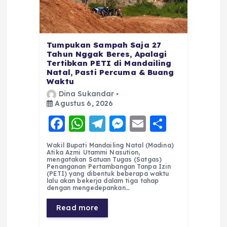
Tumpukan Sampah Saja 27
Tahun Nggak Beres, Apalagi
Tertibkan PETI di Mandailing
Natal, Pasti Percuma & Buang
Waktu
Dina Sukandar
Agustus 6, 2026
F
W
T
M
E
S
a
h
el
e
m
h
Wakil Bupati Mandailing Natal (Madina)
c
a
e
ss
ai
a
Atika Azmi Utammi Nasution,
mengatakan Satuan Tugas (Satgas)
e
ts
g
e
l
re
Penanganan Pertambangan Tanpa Izin
(PETI) yang dibentuk beberapa waktu
lalu akan bekerja dalam tiga tahap
b
A
r
n
dengan mengedepankan…
o
p
a
g
Read more
o
p
m
er