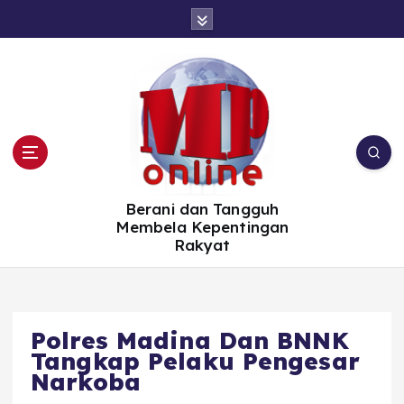
S
k
i
p
t
o
c
o
n
t
e
n
t
Berani dan Tangguh
Membela Kepentingan
Rakyat
Polres Madina Dan BNNK
Tangkap Pelaku Pengesar
Narkoba