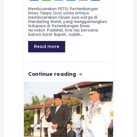
a
h
el
e
m
h
Membicarakan PETI( Pertambangan
c
a
e
ss
ai
a
Emas Tanpa Izin) sama artinya
membicarakan ribuan jiwa warga di
e
ts
g
e
l
re
Mandailing Natal, yang menggantungkan
hidupnya di Petambangan Emas
tersebut. Padahal, kita tau bersama
b
A
r
n
bahwa Surat Bupati, sudah…
o
p
a
g
Read more
o
p
m
er
k
Continue reading