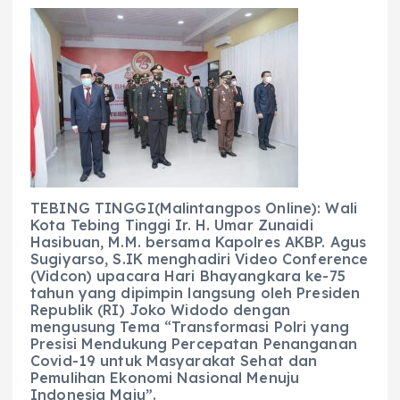
a
h
el
e
m
h
c
a
e
ss
ai
a
e
ts
g
e
l
re
b
A
r
n
o
p
a
g
o
p
m
er
k
TEBING TINGGI(Malintangpos Online): Wali
Kota Tebing Tinggi Ir. H. Umar Zunaidi
Hasibuan, M.M. bersama Kapolres AKBP. Agus
Sugiyarso, S.IK menghadiri Video Conference
(Vidcon) upacara Hari Bhayangkara ke-75
tahun yang dipimpin langsung oleh Presiden
Republik (RI) Joko Widodo dengan
mengusung Tema “Transformasi Polri yang
Presisi Mendukung Percepatan Penanganan
Covid-19 untuk Masyarakat Sehat dan
Pemulihan Ekonomi Nasional Menuju
Indonesia Maju”.