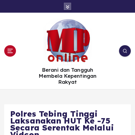
S
k
i
p
t
o
c
o
n
t
e
n
t
Berani dan Tangguh
Membela Kepentingan
Rakyat
Polres Tebing Tinggi
Laksanakan HUT Ke -75
Secara Serentak Melalui
Vidcon