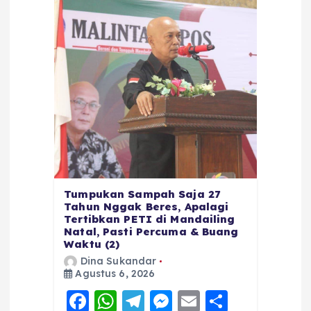
Tumpukan Sampah Saja 27
Tahun Nggak Beres, Apalagi
Tertibkan PETI di Mandailing
Natal, Pasti Percuma & Buang
Waktu (2)
Dina Sukandar
Agustus 6, 2026
F
W
T
M
E
S