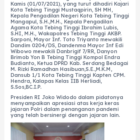
Kamis (01/07/2021), yang turut dihadiri Kajari
Kota Tebing Tinggi Mustaqpirin, SH MH,
Kepala Pengadilan Negeri Kota Tebing Tinggi
Mangapul, S.H.,M.H., Kepala Pengadilan
Agama Kota Tebing Tinggi Ibrahim Lubis,
S.HI, M.H., Wakapolres Tebing Tinggi AKBP.
Sarponi, Mayor Inf. Toto Triyanto mewakili
Dandim 0204/DS, Dandenma Mayor Inf Edi
Wibowo mewakili Danbrigif 7/RR, Danyon
Brimob Yon B Tebing Tinggi Kompol Endra
Budianto, Ketua DPRD Kab. Serdang Bedagai
M. Rizki Ramadhan Hasibuan,S.E.,M.K.M,
Dansub 1/1 Kota Tebing Tinggi Kapten CPM.
Hendra, Kalapas Kelas IIB Herliadi,
S.Sos,BC.I.P.
Presiden RI Joko Widodo dalam pidatonya
menyampaikan apresiasi atas kerja keras
jajaran Polri dalam penanganan pandemi
yang telah bersinergi dengan jajaran lain.