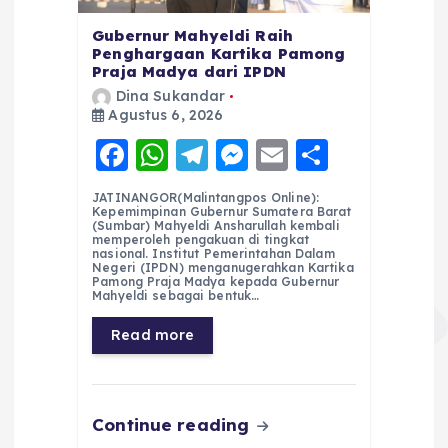
Gubernur Mahyeldi Raih
Penghargaan Kartika Pamong
Praja Madya dari IPDN
Dina Sukandar
Agustus 6, 2026
F
W
T
M
E
S
a
h
el
e
m
h
JATINANGOR(Malintangpos Online):
c
a
e
ss
ai
a
Kepemimpinan Gubernur Sumatera Barat
(Sumbar) Mahyeldi Ansharullah kembali
e
ts
g
e
l
re
memperoleh pengakuan di tingkat
nasional. Institut Pemerintahan Dalam
Negeri (IPDN) menganugerahkan Kartika
b
A
r
n
Pamong Praja Madya kepada Gubernur
Mahyeldi sebagai bentuk…
o
p
a
g
Read more
o
p
m
er
k
Continue reading