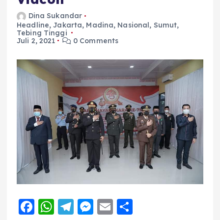
Dina Sukandar
Headline
,
Jakarta
,
Madina
,
Nasional
,
Sumut
,
Tebing Tinggi
Juli 2, 2021
0 Comments
F
W
T
M
E
S