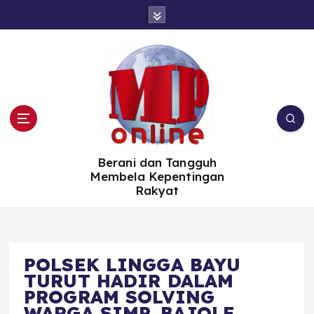
S
k
i
p
t
o
c
o
n
t
e
n
t
Berani dan Tangguh
Membela Kepentingan
Rakyat
POLSEK LINGGA BAYU
TURUT HADIR DALAM
PROGRAM SOLVING
WARGA SIMP. BAJOLE