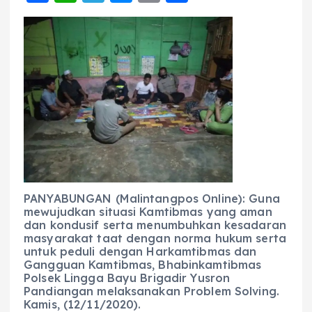
a
h
el
e
m
h
c
a
e
ss
ai
a
e
ts
g
e
l
re
b
A
r
n
o
p
a
g
o
p
m
er
k
PANYABUNGAN (Malintangpos Online): Guna
mewujudkan situasi Kamtibmas yang aman
dan kondusif serta menumbuhkan kesadaran
masyarakat taat dengan norma hukum serta
untuk peduli dengan Harkamtibmas dan
Gangguan Kamtibmas, Bhabinkamtibmas
Polsek Lingga Bayu Brigadir Yusron
Pandiangan melaksanakan Problem Solving.
Kamis, (12/11/2020).