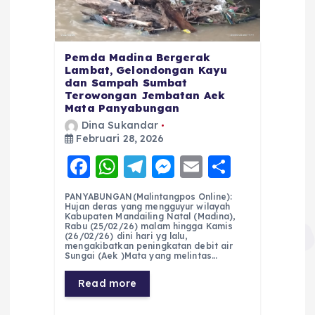
Pemda Madina Bergerak
Lambat, Gelondongan Kayu
dan Sampah Sumbat
Terowongan Jembatan Aek
Mata Panyabungan
Dina Sukandar
Februari 28, 2026
F
W
T
M
E
S
a
h
el
e
m
h
PANYABUNGAN(Malintangpos Online):
c
a
e
ss
ai
a
Hujan deras yang mengguyur wilayah
Kabupaten Mandailing Natal (Madina),
e
ts
g
e
l
re
Rabu (25/02/26) malam hingga Kamis
(26/02/26) dini hari yg lalu,
mengakibatkan peningkatan debit air
b
A
r
n
Sungai (Aek )Mata yang melintas…
o
p
a
g
Read more
o
p
m
er