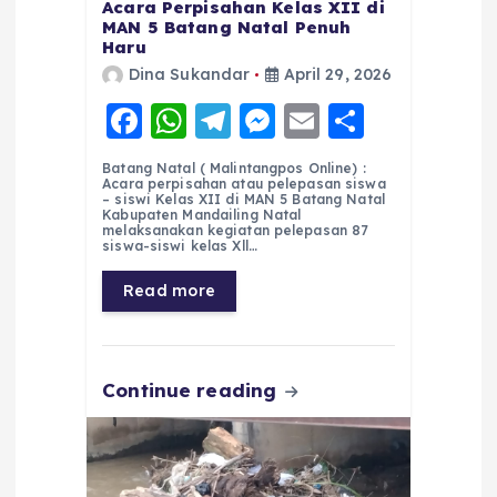
Acara Perpisahan Kelas XII di
MAN 5 Batang Natal Penuh
Haru
Dina Sukandar
April 29, 2026
F
W
T
M
E
S
a
h
el
e
m
h
Batang Natal ( Malintangpos Online) :
c
a
e
ss
ai
a
Acara perpisahan atau pelepasan siswa
– siswi Kelas XII di MAN 5 Batang Natal
e
ts
g
e
l
re
Kabupaten Mandailing Natal
melaksanakan kegiatan pelepasan 87
siswa-siswi kelas Xll…
b
A
r
n
o
p
a
g
Read more
o
p
m
er
k
Continue reading