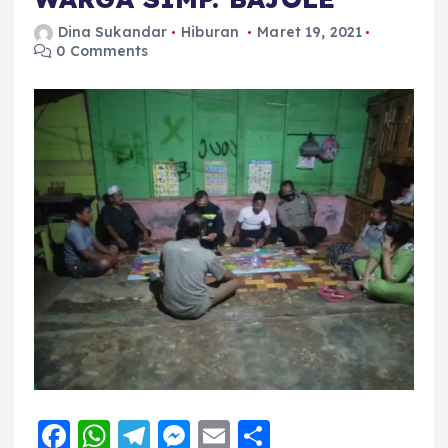
Dina Sukandar
Hiburan
Maret 19, 2021
0 Comments
F
W
T
M
E
S