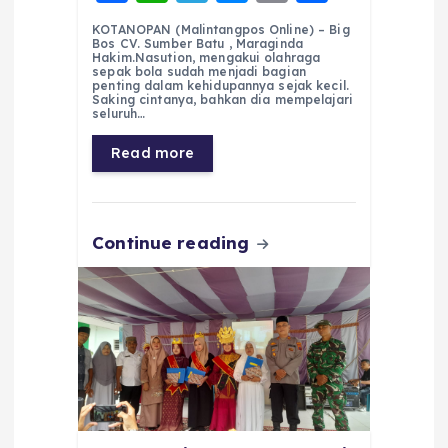
a
h
el
e
m
h
KOTANOPAN (Malintangpos Online) – Big
c
a
e
ss
ai
a
Bos CV. Sumber Batu , Maraginda
Hakim.Nasution, mengakui olahraga
e
ts
g
e
l
re
sepak bola sudah menjadi bagian
penting dalam kehidupannya sejak kecil.
Saking cintanya, bahkan dia mempelajari
b
A
r
n
seluruh…
o
p
a
g
Read more
o
p
m
er
k
Continue reading