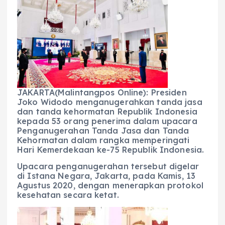
c
a
e
ss
ai
a
e
ts
g
e
l
re
b
A
r
n
o
p
a
g
o
p
m
er
k
JAKARTA(Malintangpos Online): Presiden
Joko Widodo menganugerahkan tanda jasa
dan tanda kehormatan Republik Indonesia
kepada 53 orang penerima dalam upacara
Penganugerahan Tanda Jasa dan Tanda
Kehormatan dalam rangka memperingati
Hari Kemerdekaan ke-75 Republik Indonesia.
Upacara penganugerahan tersebut digelar
di Istana Negara, Jakarta, pada Kamis, 13
Agustus 2020, dengan menerapkan protokol
kesehatan secara ketat.