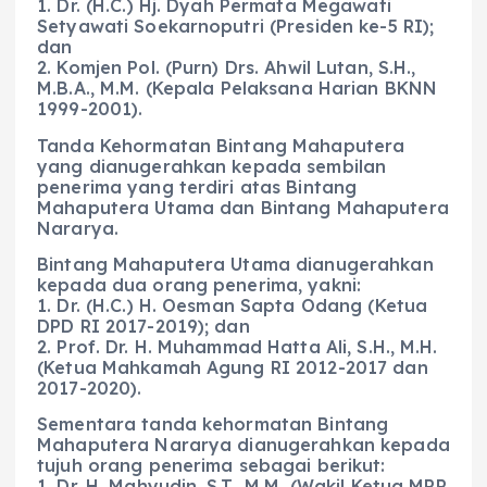
1. Dr. (H.C.) Hj. Dyah Permata Megawati
Setyawati Soekarnoputri (Presiden ke-5 RI);
dan
2. Komjen Pol. (Purn) Drs. Ahwil Lutan, S.H.,
M.B.A., M.M. (Kepala Pelaksana Harian BKNN
1999-2001).
Tanda Kehormatan Bintang Mahaputera
yang dianugerahkan kepada sembilan
penerima yang terdiri atas Bintang
Mahaputera Utama dan Bintang Mahaputera
Nararya.
Bintang Mahaputera Utama dianugerahkan
kepada dua orang penerima, yakni:
1. Dr. (H.C.) H. Oesman Sapta Odang (Ketua
DPD RI 2017-2019); dan
2. Prof. Dr. H. Muhammad Hatta Ali, S.H., M.H.
(Ketua Mahkamah Agung RI 2012-2017 dan
2017-2020).
Sementara tanda kehormatan Bintang
Mahaputera Nararya dianugerahkan kepada
tujuh orang penerima sebagai berikut:
1. Dr. H. Mahyudin, S.T., M.M. (Wakil Ketua MPR