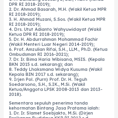
DPR RI 2018-2019);
2. Dr. Ahmad Basarah, M.H. (Wakil Ketua MPR
RI 2018-2019);
3. H. Ahmad Muzani, S.Sos. (Wakil Ketua MPR
RI 2018-2019);
4. Drs. Utut Adianto Wahyuwidayat (Wakil
Ketua DPR RI 2018-2019);
5. Dr. H. Abdurrahman Mohammad Fachir
(Wakil Menteri Luar Negeri 2014-2019);
6. Prof. Amzulian Rifai, S.H., LLM., Ph.D. (Ketua
Ombudsman RI 2016-2021);
7. Dr. Ir. Bima Haria Wibisana, MSIS. (Kepala
BKN 2015 s.d. sekarang); dan
8. Teddy Lhaksmana Widya Kusuma (Wakil
Kepala BIN 2017 s.d. sekarang);
9. Irjen Pol. (Purn) Prof. Dr. H. Teguh
Soedarsono, S.H., S.IK., M.Si. (Wakil
Ketua/Anggota LPSK 2008-2013 dan 2013-
2018).
Sementara sepuluh penerima tanda
kehormatan Bintang Jasa Pratama ialah:
1. Dr. Ir. Slamet Soebjakto, M.Si. (Dirjen
Perikanan Budidaya KKP RI 2012 s.d.