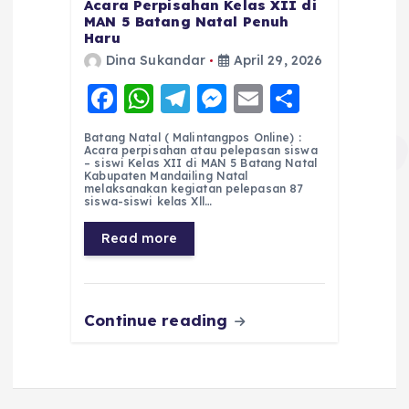
Acara Perpisahan Kelas XII di
MAN 5 Batang Natal Penuh
Haru
Dina Sukandar
April 29, 2026
F
W
T
M
E
S
a
h
el
e
m
h
Batang Natal ( Malintangpos Online) :
c
a
e
ss
ai
a
Acara perpisahan atau pelepasan siswa
– siswi Kelas XII di MAN 5 Batang Natal
e
ts
g
e
l
re
Kabupaten Mandailing Natal
melaksanakan kegiatan pelepasan 87
siswa-siswi kelas Xll…
b
A
r
n
o
p
a
g
Read more
o
p
m
er
k
Continue reading