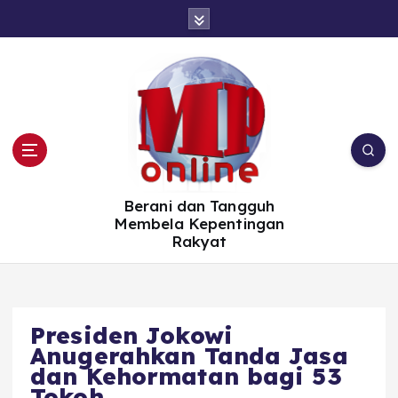
S
k
i
p
t
o
c
o
n
t
e
n
t
Berani dan Tangguh
Membela Kepentingan
Rakyat
Presiden Jokowi
Anugerahkan Tanda Jasa
dan Kehormatan bagi 53
Tokoh