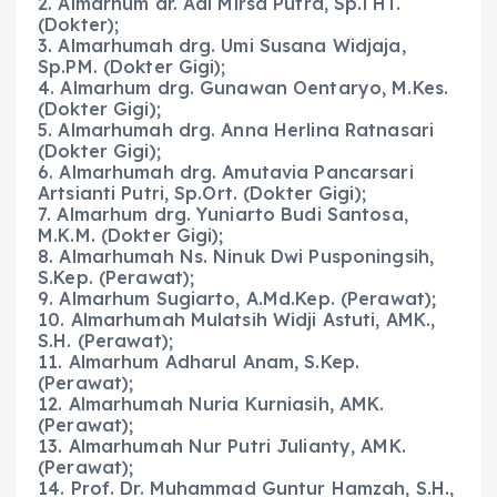
2. Almarhum dr. Adi Mirsa Putra, Sp.THT.
(Dokter);
3. Almarhumah drg. Umi Susana Widjaja,
Sp.PM. (Dokter Gigi);
4. Almarhum drg. Gunawan Oentaryo, M.Kes.
(Dokter Gigi);
5. Almarhumah drg. Anna Herlina Ratnasari
(Dokter Gigi);
6. Almarhumah drg. Amutavia Pancarsari
Artsianti Putri, Sp.Ort. (Dokter Gigi);
7. Almarhum drg. Yuniarto Budi Santosa,
M.K.M. (Dokter Gigi);
8. Almarhumah Ns. Ninuk Dwi Pusponingsih,
S.Kep. (Perawat);
9. Almarhum Sugiarto, A.Md.Kep. (Perawat);
10. Almarhumah Mulatsih Widji Astuti, AMK.,
S.H. (Perawat);
11. Almarhum Adharul Anam, S.Kep.
(Perawat);
12. Almarhumah Nuria Kurniasih, AMK.
(Perawat);
13. Almarhumah Nur Putri Julianty, AMK.
(Perawat);
14. Prof. Dr. Muhammad Guntur Hamzah, S.H.,