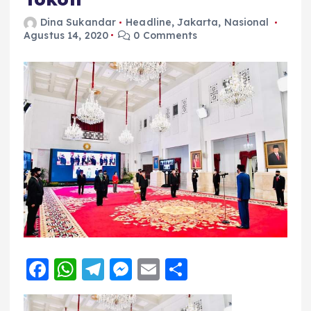
Dina Sukandar
Headline
,
Jakarta
,
Nasional
Agustus 14, 2020
0 Comments
F
W
T
M
E
S
a
h
el
e
m
h