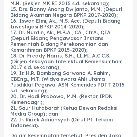
M.H. (Sekjen MK RI 2015 s.d. sekarang);
15. Drs. Bonny Anang Dwijanto, M.M. (Deputi
Bidang Akuntan Negara BPKP 2017-2020);
16. Iswan Elmi, Ak., M.S. Acc. (Deputi Bidang
Investigasi BPKP 2014-2020);
17. Dr. Nurdin, Ak., M.B.A., CA., CfrA., QIA.
(Deputi Bidang Pengawasan Instansi
Pemerintah Bidang Perekonomian dan
Kemaritiman BPKP 2015-2020);
18. Dr. Freddy Harris, S.H., LL.M., A.C.C.S.
(Dirjen Kekayaan Intelektual Kemenkumham
2017 s.d. sekarang);
19. Ir. H.R. Bambang Sarwono A. Rahim,
CBEng., M.T. (Widyaiswara Ahli Utama
Pusdiklat Pegawai ASN Kemendes PDTT 2015
s.d. sekarang);
20. Dr. Hadi Prabowo, M.M. (Rektor IPDN
Kemendagri);
21. Saur Hutabarat (Ketua Dewan Redaksi
Media Group); dan
22. Ir. Ririek Adriansyah (Dirut PT Telkom
Indonesia).
Dalam kesempatan tersebut, Presiden Joko