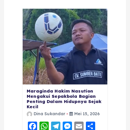
Maraginda Hakim Nasution
Mengakui Sepakbola Bagian
Penting Dalam Hidupnya Sejak
Kecil
Dina Sukandar
Mei 15, 2026
F
W
T
M
E
S