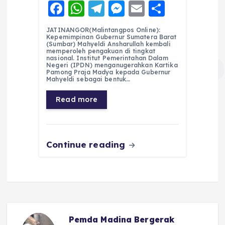
F
W
T
M
E
S
a
h
el
e
m
h
JATINANGOR(Malintangpos Online):
c
a
e
ss
ai
a
Kepemimpinan Gubernur Sumatera Barat
(Sumbar) Mahyeldi Ansharullah kembali
e
ts
g
e
l
re
memperoleh pengakuan di tingkat
nasional. Institut Pemerintahan Dalam
Negeri (IPDN) menganugerahkan Kartika
b
A
r
n
Pamong Praja Madya kepada Gubernur
Mahyeldi sebagai bentuk…
o
p
a
g
Read more
o
p
m
er
k
Continue reading
Pemda Madina Bergerak