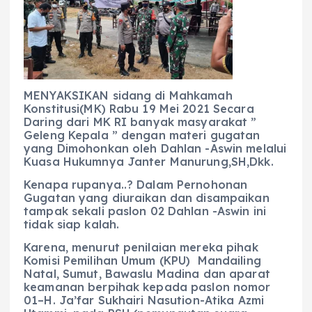
e
ts
g
e
l
re
b
A
r
n
o
p
a
g
o
p
m
er
k
MENYAKSIKAN sidang di Mahkamah
Konstitusi(MK) Rabu 19 Mei 2021 Secara
Daring dari MK RI banyak masyarakat ”
Geleng Kepala ” dengan materi gugatan
yang Dimohonkan oleh Dahlan -Aswin melalui
Kuasa Hukumnya Janter Manurung,SH,Dkk.
Kenapa rupanya..? Dalam Pernohonan
Gugatan yang diuraikan dan disampaikan
tampak sekali paslon 02 Dahlan -Aswin ini
tidak siap kalah.
Karena, menurut penilaian mereka pihak
Komisi Pemilihan Umum (KPU) Mandailing
Natal, Sumut, Bawaslu Madina dan aparat
keamanan berpihak kepada paslon nomor
01–H. Ja’far Sukhairi Nasution-Atika Azmi