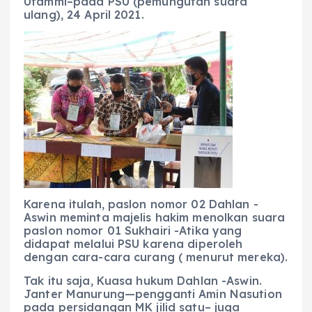
Utammi–pada PSU (pemungutan suara
ulang), 24 April 2021.
Karena itulah, paslon nomor 02 Dahlan -
Aswin meminta majelis hakim menolkan suara
paslon nomor 01 Sukhairi -Atika yang
didapat melalui PSU karena diperoleh
dengan cara-cara curang ( menurut mereka).
Tak itu saja, Kuasa hukum Dahlan -Aswin.
Janter Manurung—pengganti Amin Nasution
pada persidangan MK jilid satu– juga