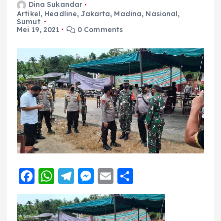
Dina Sukandar
Artikel
,
Headline
,
Jakarta
,
Madina
,
Nasional
,
Sumut
Mei 19, 2021
0 Comments
F
W
T
M
E
S
a
h
el
e
m
h
c
a
e
ss
ai
a