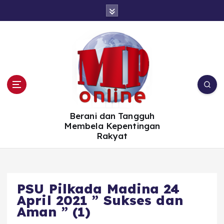
S
k
i
p
t
o
c
o
n
t
e
n
t
Berani dan Tangguh
Membela Kepentingan
Rakyat
PSU Pilkada Madina 24
April 2021 ” Sukses dan
Aman ” (1)