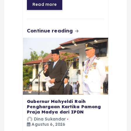
o
p
a
g
Read more
o
p
m
er
k
Continue reading
Gubernur Mahyeldi Raih
Penghargaan Kartika Pamong
Praja Madya dari IPDN
Dina Sukandar
Agustus 6, 2026