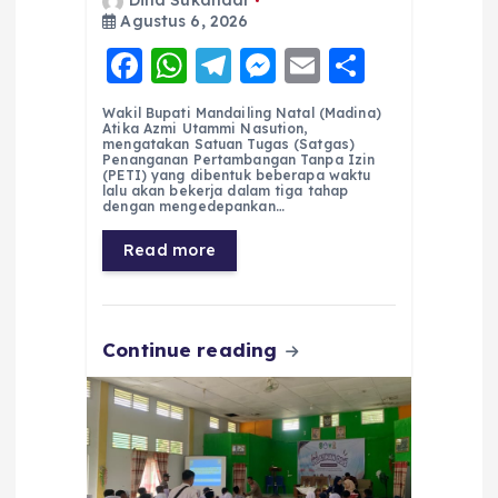
Dina Sukandar
Agustus 6, 2026
F
W
T
M
E
S
a
h
el
e
m
h
Wakil Bupati Mandailing Natal (Madina)
c
a
e
ss
ai
a
Atika Azmi Utammi Nasution,
mengatakan Satuan Tugas (Satgas)
e
ts
g
e
l
re
Penanganan Pertambangan Tanpa Izin
(PETI) yang dibentuk beberapa waktu
lalu akan bekerja dalam tiga tahap
b
A
r
n
dengan mengedepankan…
o
p
a
g
Read more
o
p
m
er
k
Continue reading