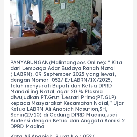
c
a
e
ss
ai
a
e
ts
g
e
l
re
b
A
r
n
o
p
a
g
o
p
m
er
k
PANYABUNGAN(Malintangpos Online): ” Kita
dari Lembaga Adat Budaya Ranah Natal
( LABRN), 09 September 2025 yang lewat,
dengan Nomor :052/ E/LABRN/IX/2025,
telah menyurati Bupati dan Ketua DPRD
Mandailing Natal, agar 20 % Plasma
diwujudkan PT.Gruti Lestari Prima(PT.GLP)
kepada Masyarakat Kecamatan Natal,” Ujar
Ketua LABRN Ali Anapiah Nasution,SH,
Senin(27/10) di Gedung DPRD Madina,usai
Audensi dengan Ketua dan Anggota Komisi 2
DPRD Madina.
Kata Ali Anapiah, Surat No : 052/