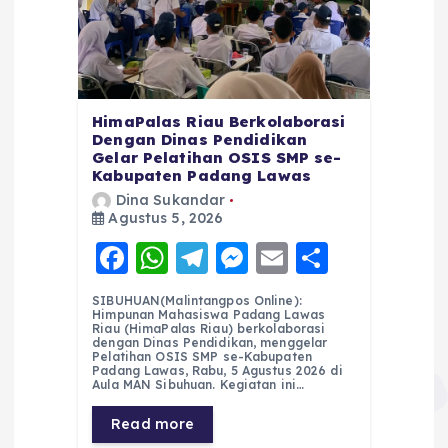
HimaPalas Riau Berkolaborasi
Dengan Dinas Pendidikan
Gelar Pelatihan OSIS SMP se-
Kabupaten Padang Lawas
Dina Sukandar
Agustus 5, 2026
F
W
T
M
E
S
a
h
el
e
m
h
SIBUHUAN(Malintangpos Online):
c
a
e
ss
ai
a
Himpunan Mahasiswa Padang Lawas
Riau (HimaPalas Riau) berkolaborasi
e
ts
g
e
l
re
dengan Dinas Pendidikan, menggelar
Pelatihan OSIS SMP se-Kabupaten
Padang Lawas, Rabu, 5 Agustus 2026 di
b
A
r
n
Aula MAN Sibuhuan. Kegiatan ini…
o
p
a
g
Read more