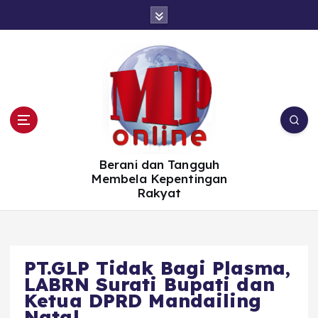
S
k
i
p
t
o
c
o
n
t
e
n
t
Berani dan Tangguh
Membela Kepentingan
Rakyat
PT.GLP Tidak Bagi Plasma,
LABRN Surati Bupati dan
Ketua DPRD Mandailing
Natal