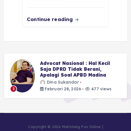
o
p
m
er
k
Continue reading
Advocat Nasional : Hal Kecil
n
Saja DPRD Tidak Berani,
Apalagi Soal APBD Madina
Dina Sukandar
Februari 28, 2026
477 views
3
Copyright © 2026 Malintang Pos Online |