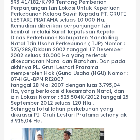
593.41/182/K/99 Tentang Pemberian
Perpanjangan lzin Lokasi Untuk Keperluan
Perkebunan Kelapa Sawit Kepada PT. GRUTI
LESTARI PRATAMA seluas 10.000 Ha.
Kemudian diberikan perpanjangan lzin
kembali melalui Surat keputusan Kepala
Dinas Perkebunan Kabupaten Mandailing
Natal Izin Usaha Perkebunan ( IUP) Nomor :
525/28S/Disbun 2002 tanggal 17 Desember
2002 seluas 10.000 Ha yang terletak
dikecamatan Natal dan Batahan. Dan pada
akhinya PL. Gruti Lestari Pratama
memperoleh Hak (Guna Usaha (HGU) Nomor :
07-HGU-BPN RI2007
tanggal 28 Mai 2007 dengan luas 3.795,04
Ha, yang berlokasi dikecamatan Natal, dan
izin Lokasi Nomor : 525 504K/2012 tanggal 25
September 2012 seluas 120 Hla .
Sehingga total lahan perkebunan yang
dikuasai PI. Gruti Lestari Pratama schany ak
3.915,04 Ha.