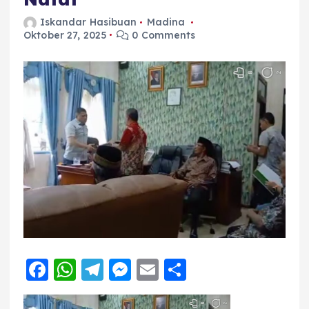
Iskandar Hasibuan
Madina
Oktober 27, 2025
0 Comments
F
W
T
M
E
S
a
h
el
e
m
h