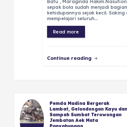
c
a
e
ss
ai
a
Batu , Maraginda Hakim.Nasution
sepak bola sudah menjadi bagian
e
ts
g
e
l
re
kehidupannya sejak kecil. Saking
b
A
r
n
mempelajari seluruh…
o
p
a
g
Read more
o
p
m
er
k
Continue reading
Advocat Nasional : Hal Kecil
u dan
Saja DPRD Tidak Berani,
an
Apalagi Soal APBD Madina
Dina Sukandar