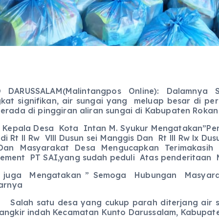
 DARUSSALAM(Malintangpos Online): Dalamnya S
kat signifikan, air sungai yang meluap besar di 
erada di pinggiran aliran sungai di Kabupaten Rokan
a Desa Kota Intan M. Syukur Mengatakan”Pemba
 di Rt ll Rw Vlll Dusun sei Manggis Dan Rt lll Rw lx
Dan Masyarakat Desa Mengucapkan Terimakasih
ment PT SAI,yang sudah peduli Atas penderitaan M
r juga Mengatakan ” Semoga Hubungan Masyar
jarnya
 satu desa yang cukup parah diterjang air sun
angkir indah Kecamatan Kunto Darussalam, Kabupate