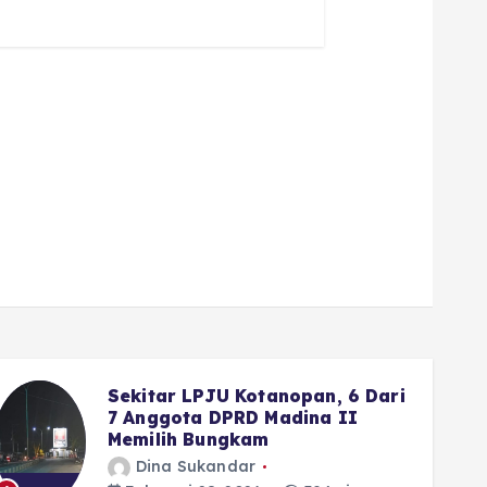
Wako Fadly Amran Siapkan
Reward Umrah bagi Pelajar
yang Istiqamah ke Masjid
Dina Sukandar