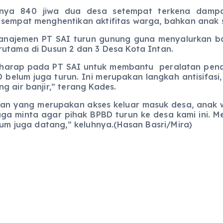
tnya 840 jiwa dua desa setempat terkena dampak
 sempat menghentikan aktifitas warga, bahkan anak 
Manajemen PT SAI turun gunung guna menyalurkan 
rutama di Dusun 2 dan 3 Desa Kota Intan.
rharap pada PT SAI untuk membantu peralatan penan
 belum juga turun. Ini merupakan langkah antisifasi
g air banjir,” terang Kades.
lan yang merupakan akses keluar masuk desa, anak 
juga minta agar pihak BPBD turun ke desa kami ini. M
lum juga datang,” keluhnya.(Hasan Basri/Mira)