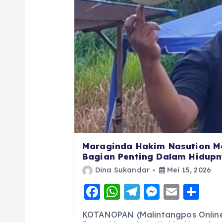
Maraginda Hakim Nasution M
Bagian Penting Dalam Hidupny
Dina Sukandar
Mei 15, 2026
F
W
T
M
E
S
a
h
el
e
m
h
KOTANOPAN (Malintangpos Online)