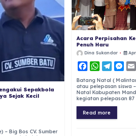
Acara Perpisahan Ke
Penuh Haru
Dina Sukandar
Apr
F
W
T
M
a
h
el
e
Batang Natal ( Malinta
c
a
e
ss
atau pelepasan siswa –
engakui Sepakbola
Natal Kabupaten Manda
e
ts
g
e
a Sejak Kecil
kegiatan pelepasan 87 s
b
A
r
n
o
p
a
g
Read more
o
p
m
er
k
 – Big Bos CV. Sumber