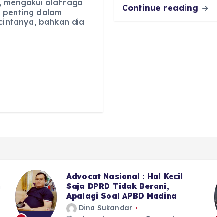
, mengakui olahraga
Continue reading
 penting dalam
 cintanya, bahkan dia
Sekitar LPJU Kotanopan, 6 Dari
7 Anggota DPRD Madina II
Memilih Bungkam
Dina Sukandar