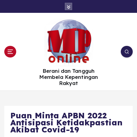
S
k
i
p
t
o
c
o
n
t
e
n
t
Berani dan Tangguh
Membela Kepentingan
Rakyat
Puan Minta APBN 2022
Antisipasi Ketidakpastian
Akibat Covid-19