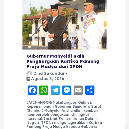
Gubernur Mahyeldi Raih
Penghargaan Kartika Pamong
Praja Madya dari IPDN
Dina Sukandar
Agustus 6, 2026
F
W
T
M
E
S
a
h
el
e
m
h
JATINANGOR(Malintangpos Online):
c
a
e
ss
ai
a
Kepemimpinan Gubernur Sumatera Barat
(Sumbar) Mahyeldi Ansharullah kembali
e
ts
g
e
l
re
memperoleh pengakuan di tingkat
nasional. Institut Pemerintahan Dalam
Negeri (IPDN) menganugerahkan Kartika
b
A
r
n
Pamong Praja Madya kepada Gubernur