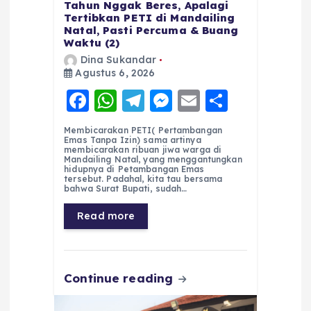
Tahun Nggak Beres, Apalagi
Tertibkan PETI di Mandailing
Natal, Pasti Percuma & Buang
Waktu (2)
Dina Sukandar
Agustus 6, 2026
F
W
T
M
E
S
a
h
el
e
m
h
Membicarakan PETI( Pertambangan
c
a
e
ss
ai
a
Emas Tanpa Izin) sama artinya
membicarakan ribuan jiwa warga di
e
ts
g
e
l
re
Mandailing Natal, yang menggantungkan
hidupnya di Petambangan Emas
tersebut. Padahal, kita tau bersama
b
A
r
n
bahwa Surat Bupati, sudah…
o
p
a
g
Read more
o
p
m
er
k
Continue reading