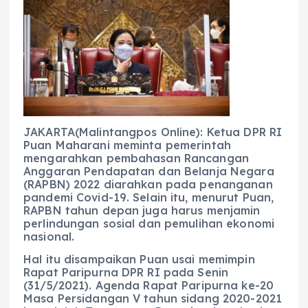
e
ts
g
e
l
re
b
A
r
n
o
p
a
g
o
p
m
er
k
JAKARTA(Malintangpos Online): Ketua DPR RI
Puan Maharani meminta pemerintah
mengarahkan pembahasan Rancangan
Anggaran Pendapatan dan Belanja Negara
(RAPBN) 2022 diarahkan pada penanganan
pandemi Covid-19. Selain itu, menurut Puan,
RAPBN tahun depan juga harus menjamin
perlindungan sosial dan pemulihan ekonomi
nasional.
Hal itu disampaikan Puan usai memimpin
Rapat Paripurna DPR RI pada Senin
(31/5/2021). Agenda Rapat Paripurna ke-20
Masa Persidangan V tahun sidang 2020-2021