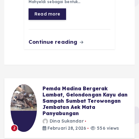
Mahyeldi sebagai bentuk…
o
p
a
g
Read more
o
p
m
er
k
Continue reading
Pemda Madina Bergerak
u
Lambat, Gelondongan Kayu dan
Sampah Sumbat Terowongan
Jembatan Aek Mata
Panyabungan
Dina Sukandar
Februari 28, 2026
556 views
2