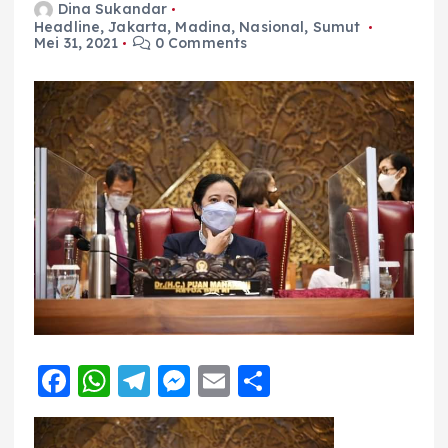
Dina Sukandar
Headline
,
Jakarta
,
Madina
,
Nasional
,
Sumut
Mei 31, 2021
0 Comments
F
W
T
M
E
S
a
h
el
e
m
h
c
a
e
ss
ai
a