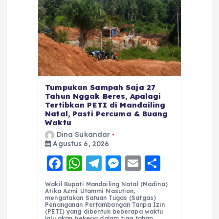
Tumpukan Sampah Saja 27
Tahun Nggak Beres, Apalagi
Tertibkan PETI di Mandailing
Natal, Pasti Percuma & Buang
Waktu
Dina Sukandar
Agustus 6, 2026
F
W
T
M
E
S
a
h
el
e
m
h
Wakil Bupati Mandailing Natal (Madina)
c
a
e
ss
ai
a
Atika Azmi Utammi Nasution,
mengatakan Satuan Tugas (Satgas)
e
ts
g
e
l
re
Penanganan Pertambangan Tanpa Izin
(PETI) yang dibentuk beberapa waktu
lalu akan bekerja dalam tiga tahap