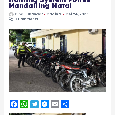
Mandailing Natal
Dina Sukandar
Madina
Mei 24, 2026
0 Comments
F
W
T
M
E
S
a
h
el
e
m
h