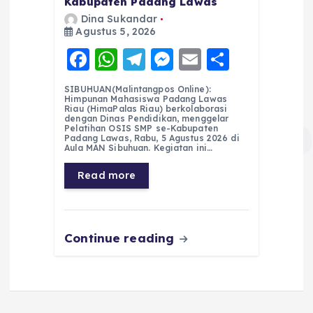
Kabupaten Padang Lawas
Dina Sukandar
Agustus 5, 2026
F
W
T
M
E
S
a
h
el
e
m
h
SIBUHUAN(Malintangpos Online):
c
a
e
ss
ai
a
Himpunan Mahasiswa Padang Lawas
Riau (HimaPalas Riau) berkolaborasi
e
ts
g
e
l
re
dengan Dinas Pendidikan, menggelar
Pelatihan OSIS SMP se-Kabupaten
Padang Lawas, Rabu, 5 Agustus 2026 di
b
A
r
n
Aula MAN Sibuhuan. Kegiatan ini…
o
p
a
g
Read more
o
p
m
er
k
Continue reading