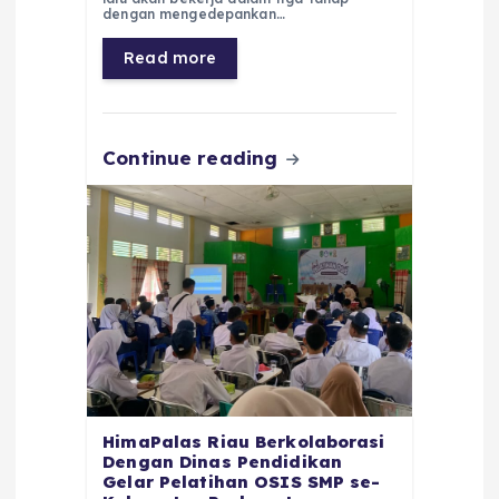
b
A
r
n
dengan mengedepankan…
o
p
a
g
Read more
o
p
m
er
k
Continue reading
HimaPalas Riau Berkolaborasi
Dengan Dinas Pendidikan
Gelar Pelatihan OSIS SMP se-