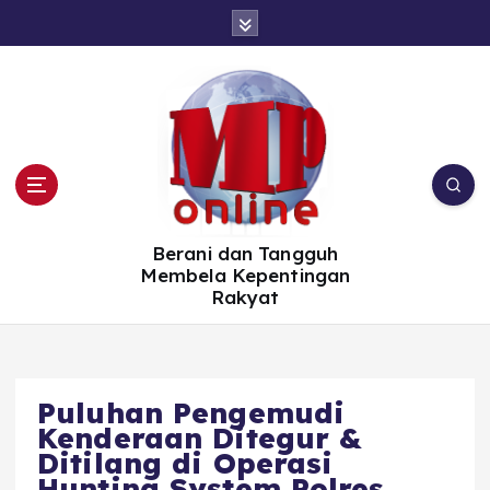
S
k
i
p
t
o
c
o
n
t
e
n
t
Berani dan Tangguh
Membela Kepentingan
Rakyat
Puluhan Pengemudi
Kenderaan Ditegur &
Ditilang di Operasi
Hunting System Polres