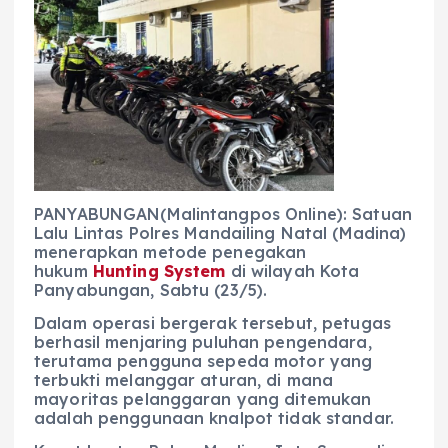
c
a
e
ss
ai
a
e
ts
g
e
l
re
b
A
r
n
o
p
a
g
o
p
m
er
k
PANYABUNGAN(Malintangpos Online): Satuan
Lalu Lintas Polres Mandailing Natal (Madina)
menerapkan metode penegakan
hukum
Hunting System
di wilayah Kota
Panyabungan, Sabtu (23/5).
Dalam operasi bergerak tersebut, petugas
berhasil menjaring puluhan pengendara,
terutama pengguna sepeda motor yang
terbukti melanggar aturan, di mana
mayoritas pelanggaran yang ditemukan
adalah penggunaan knalpot tidak standar.