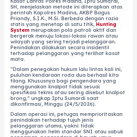
Kasat Lantas Polres Madina, Iptu Sumardi,
SH, menjelaskan metode ini diterapkan atas
perintah Kapolres Madina, AKBP Bagus
Priandy, S.I.K., M.Si. Berbeda dengan razia
statis yang menetap di satu titik,
Hunting
System
merupakan pola patroli aktif dan
bergerak menuju lokasi-lokasi rawan atau
wilayah yang sering terjadi pelanggaran.
Penindakan dilakukan secara insidentil
terhadap pelanggaran yang terlihat kasat
mata.
“Dalam penegakan hukum lalu lintas kali ini,
puluhan kendaraan roda dua berhasil kita
tilang. Khususnya bagi pengendara yang
menggunakan knalpot tidak sesuai
spesifikasi teknis atau sering disebut knalpot
brong,” ungkap Iptu Sumardi saat
dikonfirmasi, Minggu (24/5/2026).
Dalam operasi ini, petugas memprioritaskan
penindakan terhadap tujuh jenis
pelanggaran utama, yakni: tidak
menggunakan helm standar SNI atau sabuk