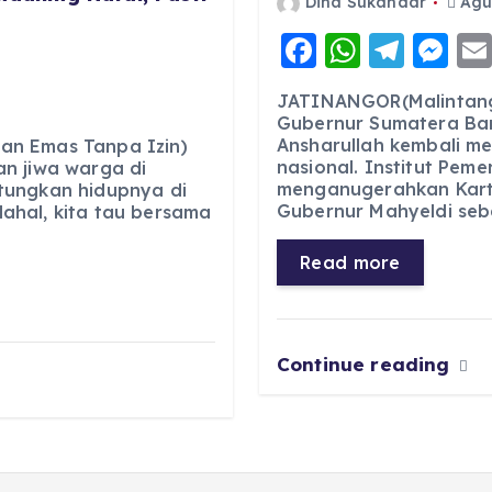
Dina Sukandar
Agus
F
W
T
M
6
a
h
el
e
JATINANGOR(Malintang
c
a
e
ss
Gubernur Sumatera Bar
Ansharullah kembali m
e
ts
g
e
an Emas Tanpa Izin)
nasional. Institut Pem
n jiwa warga di
b
A
r
n
menganugerahkan Kart
tungkan hidupnya di
Gubernur Mahyeldi seb
ahal, kita tau bersama
o
p
a
g
o
p
m
er
Read more
k
Continue reading