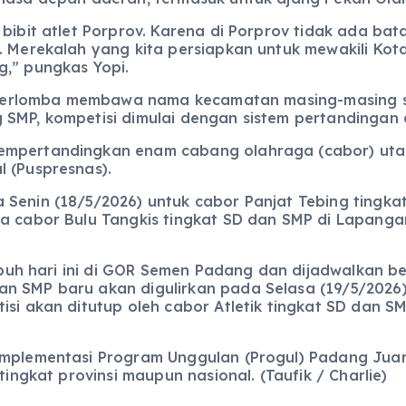
 bibit atlet Porprov. Karena di Porprov tidak ada b
a. Merekalah yang kita persiapkan untuk mewakili Ko
g,” pungkas Yopi.
ai berlomba membawa nama kecamatan masing-masing se
 SMP, kompetisi dimulai dengan sistem pertandingan
empertandingkan enam cabang olahraga (cabor) utam
l (Puspresnas).
 Senin (18/5/2026) untuk cabor Panjat Tebing tingka
ta cabor Bulu Tangkis tingkat SD dan SMP di Lapan
tabuh hari ini di GOR Semen Padang dan dijadwalkan b
n SMP baru akan digulirkan pada Selasa (19/5/2026
isi akan ditutup oleh cabor Atletik tingkat SD dan 
implementasi Program Unggulan (Progul) Padang Juar
tingkat provinsi maupun nasional. (Taufik / Charlie)