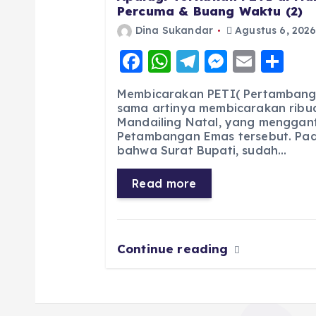
Percuma & Buang Waktu (2)
Dina Sukandar
Agustus 6, 202
F
W
T
M
E
S
a
h
el
e
m
h
Membicarakan PETI( Pertambang
c
a
e
ss
ai
a
sama artinya membicarakan ribua
Mandailing Natal, yang menggan
e
ts
g
e
l
re
Petambangan Emas tersebut. Pad
b
A
r
n
bahwa Surat Bupati, sudah…
o
p
a
g
Read more
o
p
m
er
k
Continue reading