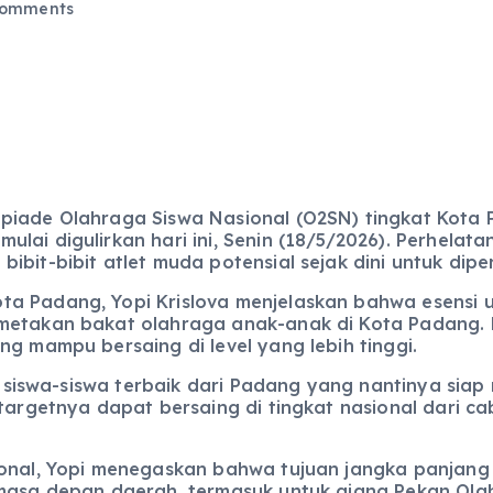
omments
piade Olahraga Siswa Nasional (O2SN) tingkat Kota 
lai digulirkan hari ini, Senin (18/5/2026). Perhelat
ibit-bibit atlet muda potensial sejak dini untuk dip
a Padang, Yopi Krislova menjelaskan bahwa esensi ut
metakan bakat olahraga anak-anak di Kota Padang. Me
ng mampu bersaing di level yang lebih tinggi.
ng siswa-siswa terbaik dari Padang yang nantinya siap
targetnya dapat bersaing di tingkat nasional dari ca
ional, Yopi menegaskan bahwa tujuan jangka panjang
 masa depan daerah, termasuk untuk ajang Pekan Olah