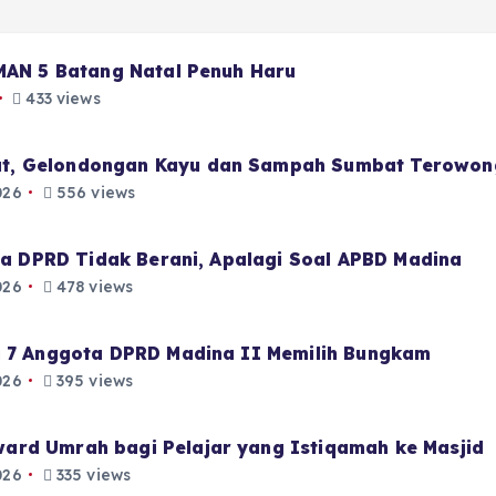
 MAN 5 Batang Natal Penuh Haru
433 views
t, Gelondongan Kayu dan Sampah Sumbat Terowon
026
556 views
aja DPRD Tidak Berani, Apalagi Soal APBD Madina
026
478 views
i 7 Anggota DPRD Madina II Memilih Bungkam
026
395 views
ard Umrah bagi Pelajar yang Istiqamah ke Masjid
026
335 views