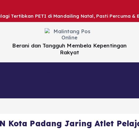
gi Tertibkan PETI di Mandailing Natal, Pasti Percuma & 
Berani dan Tangguh Membela Kepentingan
Rakyat
Nasional
Daerah
Hiburan
Artikel
N Kota Padang Jaring Atlet Pelaj