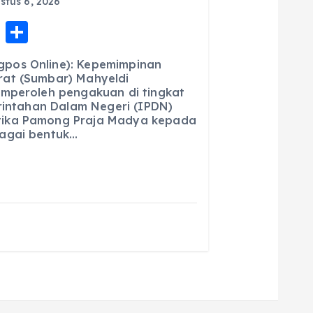
tus 6, 2026
E
S
m
h
pos Online): Kepemimpinan
ai
a
at (Sumbar) Mahyeldi
emperoleh pengakuan di tingkat
l
re
erintahan Dalam Negeri (IPDN)
ika Pamong Praja Madya kepada
agai bentuk…