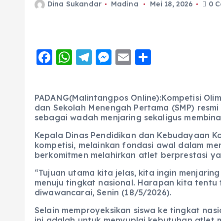
Dina Sukandar
Madina
Mei 18, 2026
0 C
F
W
T
M
E
S
a
h
el
e
m
h
c
a
e
ss
ai
a
PADANG(Malintangpos Online):Kompetisi Olim
e
ts
g
e
l
re
dan Sekolah Menengah Pertama (SMP) resmi mu
b
A
r
n
sebagai wadah menjaring sekaligus membina b
o
p
a
g
Kepala Dinas Pendidikan dan Kebudayaan Kot
kompetisi, melainkan fondasi awal dalam me
o
p
m
er
berkomitmen melahirkan atlet berprestasi ya
k
“Tujuan utama kita jelas, kita ingin menjari
menuju tingkat nasional. Harapan kita tentu 
diwawancarai, Senin (18/5/2026).
Selain memproyeksikan siswa ke tingkat nas
ini adalah untuk menyuplai kebutuhan atlet