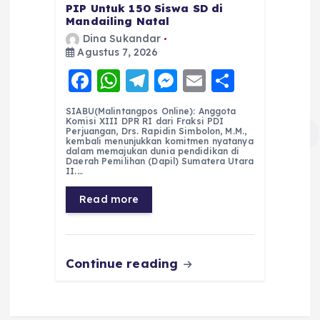
PIP Untuk 150 Siswa SD di
Mandailing Natal
Dina Sukandar
Agustus 7, 2026
F
W
T
M
E
S
a
h
el
e
m
h
SIABU(Malintangpos Online): Anggota
c
a
e
ss
ai
a
Komisi XIII DPR RI dari Fraksi PDI
Perjuangan, Drs. Rapidin Simbolon, M.M.,
e
ts
g
e
l
re
kembali menunjukkan komitmen nyatanya
dalam memajukan dunia pendidikan di
Daerah Pemilihan (Dapil) Sumatera Utara
b
A
r
n
II.…
o
p
a
g
Read more
o
p
m
er
k
Continue reading