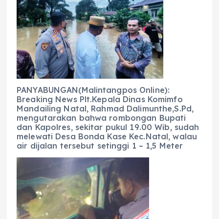
b
A
r
n
o
p
a
g
o
p
m
er
k
PANYABUNGAN(Malintangpos Online):
Breaking News Plt.Kepala Dinas Komimfo
Mandailing Natal, Rahmad Dalimunthe,S.Pd,
mengutarakan bahwa rombongan Bupati
dan Kapolres, sekitar pukul 19.00 Wib, sudah
melewati Desa Bonda Kase Kec.Natal, walau
air dijalan tersebut setinggi 1 – 1,5 Meter