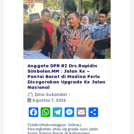
Anggota DPR.RI Drs.Rapidin
Simbolon.MM : Jalan Ke –
Pantai Barat di Madina Perlu
Disegerakan Upgrade Ke Jalan
Nasional
Dina Sukandar
Agustus 7, 2026
F
W
T
M
E
S
a
h
el
e
m
h
SIABU(Malintangpos Online):
c
a
e
ss
ai
a
Peningkatan atau Upgrade ruas jalan
lintas Pantai Barat di Kabupaten