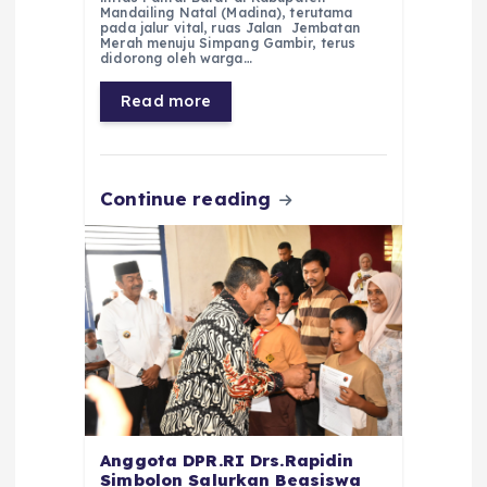
e
ts
g
e
l
re
Mandailing Natal (Madina), terutama
pada jalur vital, ruas Jalan Jembatan
Merah menuju Simpang Gambir, terus
b
A
r
n
didorong oleh warga…
o
p
a
g
Read more
o
p
m
er
k
Continue reading
Anggota DPR.RI Drs.Rapidin
Simbolon Salurkan Beasiswa