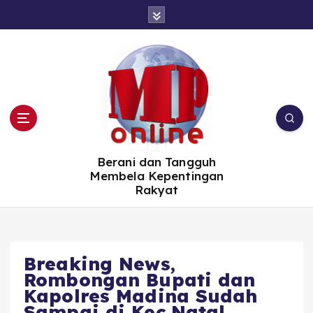
S
k
i
p
t
o
c
o
n
t
e
n
t
Berani dan Tangguh
Membela Kepentingan
Rakyat
Breaking News,
Rombongan Bupati dan
Kapolres Madina Sudah
Sampai di Kec.Natal