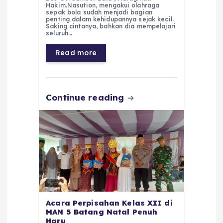
c
a
e
ss
ai
a
Hakim.Nasution, mengakui olahraga
e
ts
g
e
l
re
sepak bola sudah menjadi bagian
penting dalam kehidupannya sejak kecil.
Saking cintanya, bahkan dia mempelajari
b
A
r
n
seluruh…
o
p
a
g
Read more
o
p
m
er
k
Continue reading
Acara Perpisahan Kelas XII di
MAN 5 Batang Natal Penuh
Haru