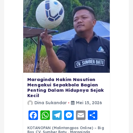
Maraginda Hakim Nasution
Mengakui Sepakbola Bagian
Penting Dalam Hidupnya Sejak
Kecil
Dina Sukandar
Mei 15, 2026
F
W
T
M
E
S
a
h
el
e
m
h
KOTANOPAN (Malintangpos Online) – Big
Bos CV. Sumber Batu , Maraginda