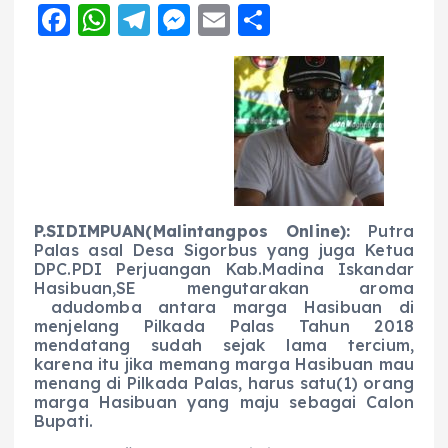
F
W
T
M
E
S
a
h
el
e
m
h
c
a
e
ss
ai
a
e
ts
g
e
l
re
b
A
r
n
o
p
a
g
o
p
m
er
P.SIDIMPUAN(Malintangpos Online):
Putra
k
Palas asal Desa Sigorbus yang juga Ketua
DPC.PDI Perjuangan Kab.Madina Iskandar
Hasibuan,SE mengutarakan aroma
adudomba antara marga Hasibuan di
menjelang Pilkada Palas Tahun 2018
mendatang sudah sejak lama tercium,
karena itu jika memang marga Hasibuan mau
menang di Pilkada Palas, harus satu(1) orang
marga Hasibuan yang maju sebagai Calon
Bupati.