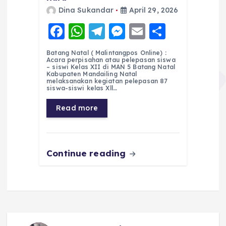
Dina Sukandar
April 29, 2026
F
W
T
M
E
S
a
h
el
e
m
h
Batang Natal ( Malintangpos Online) :
c
a
e
ss
ai
a
Acara perpisahan atau pelepasan siswa
– siswi Kelas XII di MAN 5 Batang Natal
e
ts
g
e
l
re
Kabupaten Mandailing Natal
melaksanakan kegiatan pelepasan 87
siswa-siswi kelas Xll…
b
A
r
n
o
p
a
g
Read more
o
p
m
er
k
Continue reading