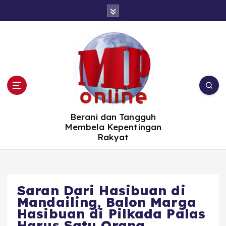
S
k
i
p
t
o
c
o
n
t
e
n
t
Berani dan Tangguh
Membela Kepentingan
Rakyat
Saran Dari Hasibuan di
Mandailing, Balon Marga
Hasibuan di Pilkada Palas
Harus Satu Orang