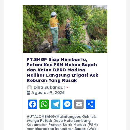
PT.SMGP Siap Membantu,
Petani Kec.PSM Mohon Bupati
dan Ketua DPRD Madina
Melihat Langsung Irigasi Aek
Roburan Yang Rusak
Dina Sukandar
Agustus 9, 2026
F
W
T
M
E
S
a
h
el
e
m
h
HUTALOMBANG(Malintangpos Online):
c
a
e
ss
ai
a
Warga Petadi Desa Huta Lombang
Kecamatan Puncak Sorik Marapi (PSM)
mengharapkan kehadiran Bupati/Wakil