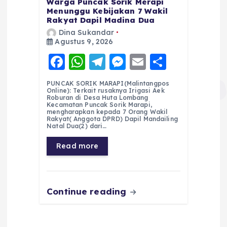
Warga Puncak Sorik Merapi
Menunggu Kebijakan 7 Wakil
Rakyat Dapil Madina Dua
Dina Sukandar
Agustus 9, 2026
F
W
T
M
E
S
a
h
el
e
m
h
PUNCAK SORIK MARAPI(Malintangpos
c
a
e
ss
ai
a
Online): Terkait rusaknya Irigasi Aek
Roburan di Desa Huta Lombang
e
ts
g
e
l
re
Kecamatan Puncak Sorik Marapi,
mengharapkan kepada 7 Orang Wakil
Rakyat( Anggota DPRD) Dapil Mandailing
b
A
r
n
Natal Dua(2) dari…
o
p
a
g
Read more
o
p
m
er
k
Continue reading