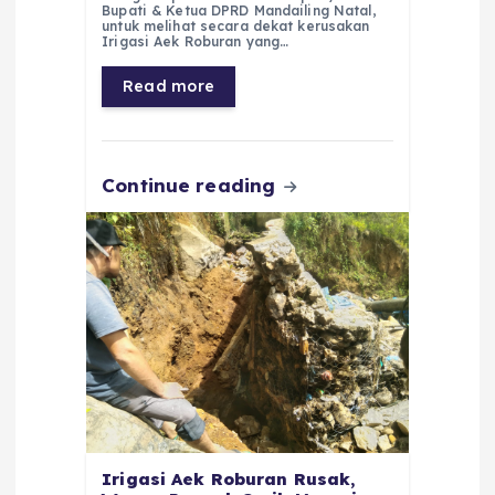
e
ts
g
e
l
re
Bupati & Ketua DPRD Mandailing Natal,
untuk melihat secara dekat kerusakan
b
A
r
n
Irigasi Aek Roburan yang…
o
p
a
g
Read more
o
p
m
er
k
Continue reading
Irigasi Aek Roburan Rusak,