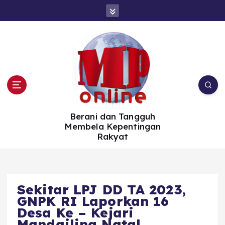
S
k
i
p
t
o
c
o
n
t
e
n
t
Berani dan Tangguh
Membela Kepentingan
Rakyat
Sekitar LPJ DD TA 2023,
GNPK RI Laporkan 16
Desa Ke – Kejari
Mandailing Natal