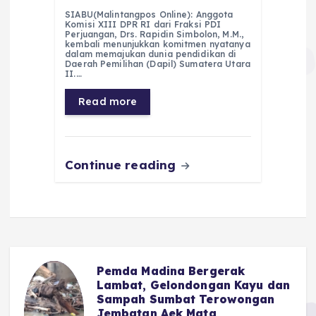
a
h
el
e
m
h
SIABU(Malintangpos Online): Anggota
c
a
e
ss
ai
a
Komisi XIII DPR RI dari Fraksi PDI
Perjuangan, Drs. Rapidin Simbolon, M.M.,
e
ts
g
e
l
re
kembali menunjukkan komitmen nyatanya
dalam memajukan dunia pendidikan di
Daerah Pemilihan (Dapil) Sumatera Utara
b
A
r
n
II.…
o
p
a
g
Read more
o
p
m
er
k
Continue reading
Pemda Madina Bergerak
u
Lambat, Gelondongan Kayu dan
Sampah Sumbat Terowongan
Jembatan Aek Mata