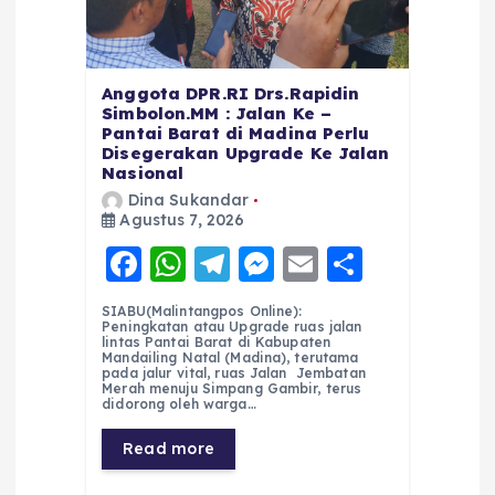
Anggota DPR.RI Drs.Rapidin
Simbolon.MM : Jalan Ke –
Pantai Barat di Madina Perlu
Disegerakan Upgrade Ke Jalan
Nasional
Dina Sukandar
Agustus 7, 2026
F
W
T
M
E
S
a
h
el
e
m
h
SIABU(Malintangpos Online):
c
a
e
ss
ai
a
Peningkatan atau Upgrade ruas jalan
lintas Pantai Barat di Kabupaten
e
ts
g
e
l
re
Mandailing Natal (Madina), terutama
pada jalur vital, ruas Jalan Jembatan
Merah menuju Simpang Gambir, terus
b
A
r
n
didorong oleh warga…
o
p
a
g
Read more
o
p
m
er