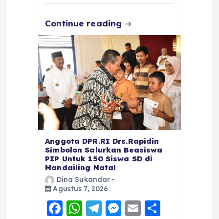
k
Continue reading
Anggota DPR.RI Drs.Rapidin
Simbolon Salurkan Beasiswa
PIP Untuk 150 Siswa SD di
Mandailing Natal
Dina Sukandar
Agustus 7, 2026
F
W
T
M
E
S