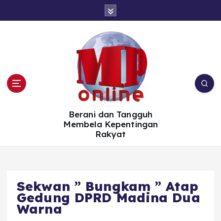
S
k
i
p
t
o
c
o
n
t
e
n
t
Berani dan Tangguh
Membela Kepentingan
Rakyat
Sekwan ” Bungkam ” Atap
Gedung DPRD Madina Dua
Warna