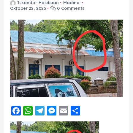
Iskandar Hasibuan
Madina
Oktober 22, 2025
0 Comments
F
W
T
M
E
S
a
h
el
e
m
h
c
a
e
ss
ai
a