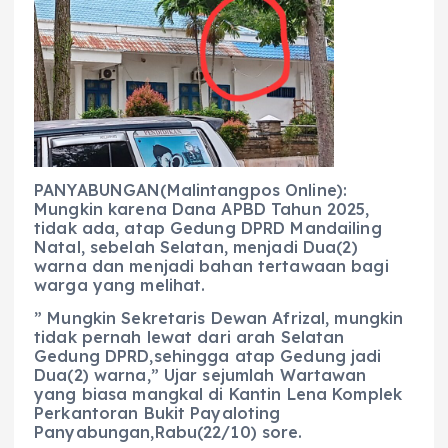
e
ts
g
e
l
re
b
A
r
n
o
p
a
g
o
p
m
er
k
PANYABUNGAN(Malintangpos Online):
Mungkin karena Dana APBD Tahun 2025,
tidak ada, atap Gedung DPRD Mandailing
Natal, sebelah Selatan, menjadi Dua(2)
warna dan menjadi bahan tertawaan bagi
warga yang melihat.
” Mungkin Sekretaris Dewan Afrizal, mungkin
tidak pernah lewat dari arah Selatan
Gedung DPRD,sehingga atap Gedung jadi
Dua(2) warna,” Ujar sejumlah Wartawan
yang biasa mangkal di Kantin Lena Komplek
Perkantoran Bukit Payaloting
Panyabungan,Rabu(22/10) sore.