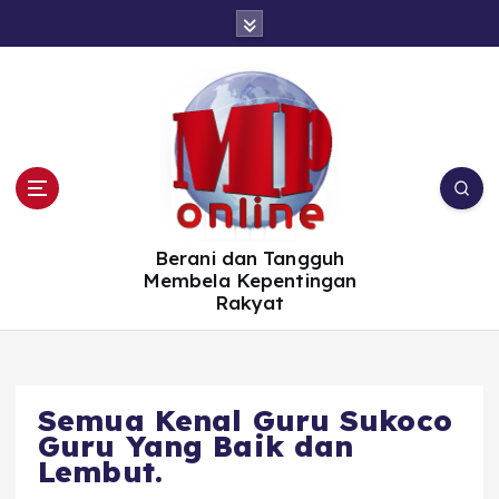
S
k
i
p
t
o
c
o
n
t
e
n
t
Berani dan Tangguh
Membela Kepentingan
Rakyat
Semua Kenal Guru Sukoco
Guru Yang Baik dan
Lembut.