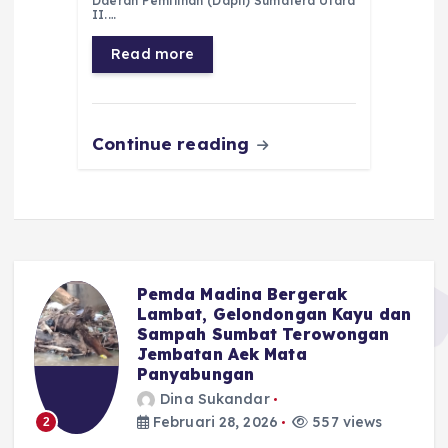
Daerah Pemilihan (Dapil) Sumatera Utara
b
A
r
n
II.…
o
p
a
g
Read more
o
p
m
er
k
Continue reading
Pemda Madina Bergerak
u
Lambat, Gelondongan Kayu dan
Sampah Sumbat Terowongan
Jembatan Aek Mata
Panyabungan
Dina Sukandar
Februari 28, 2026
557 views
2