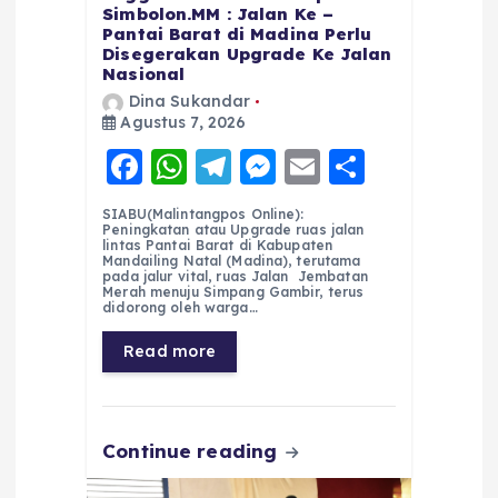
Simbolon.MM : Jalan Ke –
Pantai Barat di Madina Perlu
Disegerakan Upgrade Ke Jalan
Nasional
Dina Sukandar
Agustus 7, 2026
F
W
T
M
E
S
a
h
el
e
m
h
SIABU(Malintangpos Online):
c
a
e
ss
ai
a
Peningkatan atau Upgrade ruas jalan
lintas Pantai Barat di Kabupaten
e
ts
g
e
l
re
Mandailing Natal (Madina), terutama
pada jalur vital, ruas Jalan Jembatan
Merah menuju Simpang Gambir, terus
b
A
r
n
didorong oleh warga…
o
p
a
g
Read more
o
p
m
er
k
Continue reading