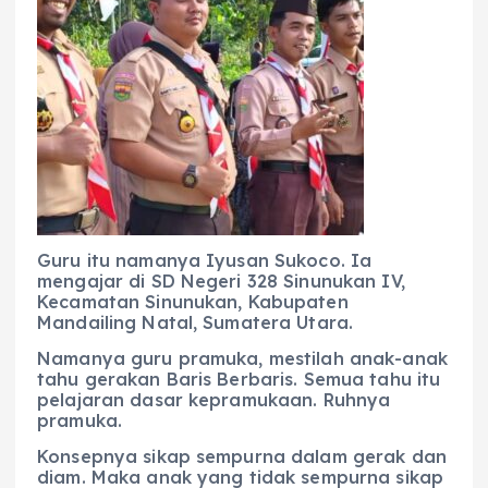
b
A
r
n
o
p
a
g
o
p
m
er
k
Guru itu namanya Iyusan Sukoco. Ia
mengajar di SD Negeri 328 Sinunukan IV,
Kecamatan Sinunukan, Kabupaten
Mandailing Natal, Sumatera Utara.
Namanya guru pramuka, mestilah anak-anak
tahu gerakan Baris Berbaris. Semua tahu itu
pelajaran dasar kepramukaan. Ruhnya
pramuka.
Konsepnya sikap sempurna dalam gerak dan
diam. Maka anak yang tidak sempurna sikap