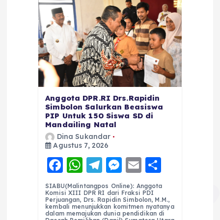
Anggota DPR.RI Drs.Rapidin
Simbolon Salurkan Beasiswa
PIP Untuk 150 Siswa SD di
Mandailing Natal
Dina Sukandar
Agustus 7, 2026
F
W
T
M
E
S
a
h
el
e
m
h
SIABU(Malintangpos Online): Anggota
c
a
e
ss
ai
a
Komisi XIII DPR RI dari Fraksi PDI
Perjuangan, Drs. Rapidin Simbolon, M.M.,
e
ts
g
e
l
re
kembali menunjukkan komitmen nyatanya
dalam memajukan dunia pendidikan di