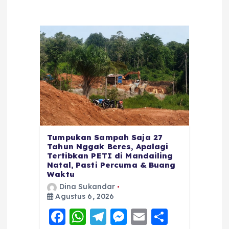
Tumpukan Sampah Saja 27
Tahun Nggak Beres, Apalagi
Tertibkan PETI di Mandailing
Natal, Pasti Percuma & Buang
Waktu
Dina Sukandar
Agustus 6, 2026
F
W
T
M
E
S