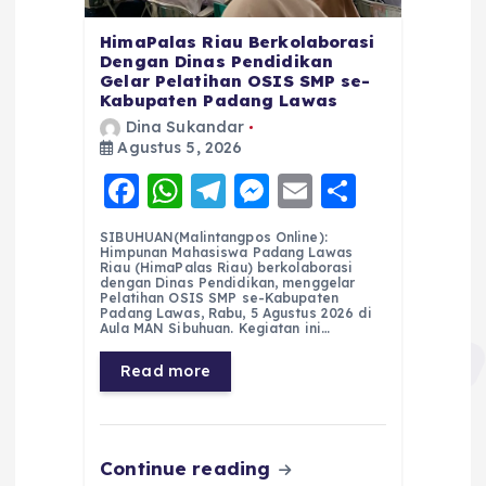
HimaPalas Riau Berkolaborasi
Dengan Dinas Pendidikan
Gelar Pelatihan OSIS SMP se-
Kabupaten Padang Lawas
Dina Sukandar
Agustus 5, 2026
F
W
T
M
E
S
a
h
el
e
m
h
SIBUHUAN(Malintangpos Online):
c
a
e
ss
ai
a
Himpunan Mahasiswa Padang Lawas
Riau (HimaPalas Riau) berkolaborasi
e
ts
g
e
l
re
dengan Dinas Pendidikan, menggelar
Pelatihan OSIS SMP se-Kabupaten
Padang Lawas, Rabu, 5 Agustus 2026 di
b
A
r
n
Aula MAN Sibuhuan. Kegiatan ini…
o
p
a
g
Read more
o
p
m
er
k
Continue reading