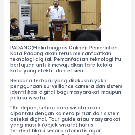
e
ts
g
e
l
re
b
A
r
n
o
p
a
g
o
p
m
er
k
PADANG(Malintangpos Online): Pemerintah
Kota Padang akan terus memanfaatkan
teknologi digital. Pemanfaatan teknologi itu
bertujuan untuk mewujudkan tata kelola
kota yang efektif dan efisien.
Rencana terbaru yang dilakukan yakni
penggunaan surveillance camera dan sistem
identifikasi digital bagi masyarakat maupun
pelaku wisata.
“Ke depan, setiap area wisata akan
dipantau dengan kamera pintar dan sistem
deteksi digital. Tour guide atau masyarakat
yang masuk (objek wisata) harus
teridentifikasi secara otomatis agar