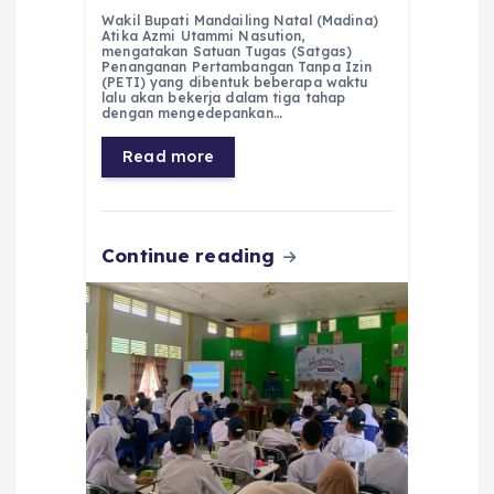
a
h
el
e
m
h
Wakil Bupati Mandailing Natal (Madina)
c
a
e
ss
ai
a
Atika Azmi Utammi Nasution,
mengatakan Satuan Tugas (Satgas)
e
ts
g
e
l
re
Penanganan Pertambangan Tanpa Izin
(PETI) yang dibentuk beberapa waktu
lalu akan bekerja dalam tiga tahap
b
A
r
n
dengan mengedepankan…
o
p
a
g
Read more
o
p
m
er
k
Continue reading