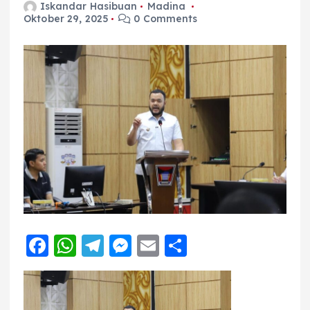
Iskandar Hasibuan
Madina
Oktober 29, 2025
0 Comments
F
W
T
M
E
S
a
h
el
e
m
h
c
a
e
ss
ai
a