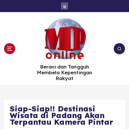
S
k
i
p
t
o
c
o
n
t
e
n
t
Berani dan Tangguh
Membela Kepentingan
Rakyat
Siap-Siap!! Destinasi
Wisata di Padang Akan
Terpantau Kamera Pintar