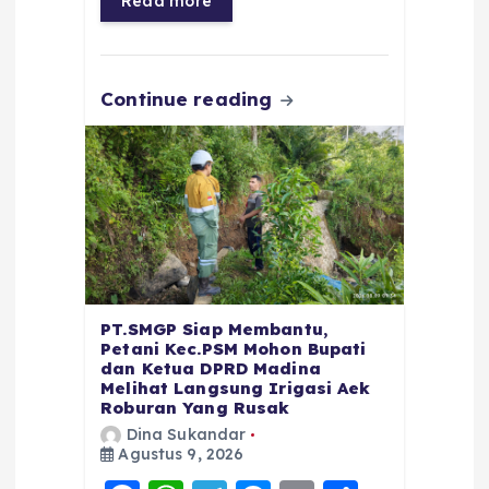
Read more
o
p
m
er
k
Continue reading
PT.SMGP Siap Membantu,
Petani Kec.PSM Mohon Bupati
dan Ketua DPRD Madina
Melihat Langsung Irigasi Aek
Roburan Yang Rusak
Dina Sukandar
Agustus 9, 2026