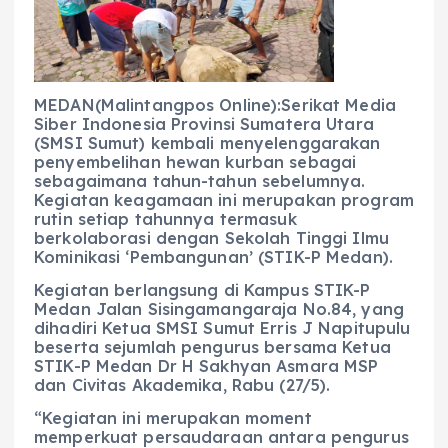
b
A
r
n
o
p
a
g
o
p
m
er
k
MEDAN(Malintangpos Online):Serikat Media
Siber Indonesia Provinsi Sumatera Utara
(SMSI Sumut) kembali menyelenggarakan
penyembelihan hewan kurban sebagai
sebagaimana tahun-tahun sebelumnya.
Kegiatan keagamaan ini merupakan program
rutin setiap tahunnya termasuk
berkolaborasi dengan Sekolah Tinggi Ilmu
Kominikasi ‘Pembangunan’ (STIK-P Medan).
Kegiatan berlangsung di Kampus STIK-P
Medan Jalan Sisingamangaraja No.84, yang
dihadiri Ketua SMSI Sumut Erris J Napitupulu
beserta sejumlah pengurus bersama Ketua
STIK-P Medan Dr H Sakhyan Asmara MSP
dan Civitas Akademika, Rabu (27/5).
“Kegiatan ini merupakan moment
memperkuat persaudaraan antara pengurus