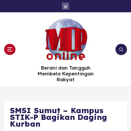
S
k
i
p
t
o
c
o
n
t
e
n
t
Berani dan Tangguh
Membela Kepentingan
Rakyat
SMSI Sumut – Kampus
STIK-P Bagikan Daging
Kurban