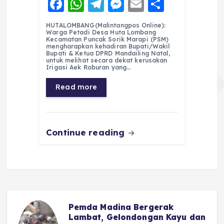
F
W
T
M
E
S
a
h
el
e
m
h
HUTALOMBANG(Malintangpos Online):
c
a
e
ss
ai
a
Warga Petadi Desa Huta Lombang
Kecamatan Puncak Sorik Marapi (PSM)
e
ts
g
e
l
re
mengharapkan kehadiran Bupati/Wakil
Bupati & Ketua DPRD Mandailing Natal,
untuk melihat secara dekat kerusakan
b
A
r
n
Irigasi Aek Roburan yang…
o
p
a
g
Read more
o
p
m
er
k
Continue reading
Pemda Madina Bergerak
u
Lambat, Gelondongan Kayu dan