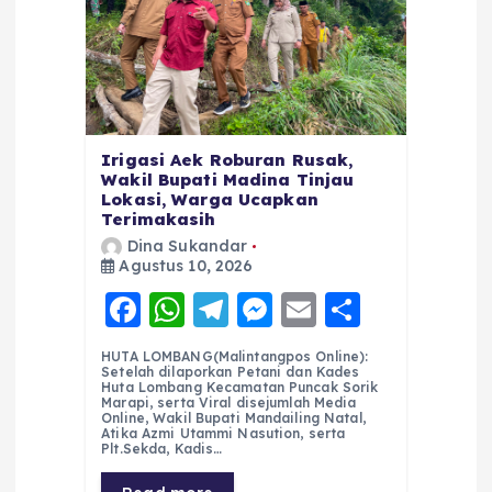
Irigasi Aek Roburan Rusak,
Wakil Bupati Madina Tinjau
Lokasi, Warga Ucapkan
Terimakasih
Dina Sukandar
Agustus 10, 2026
F
W
T
M
E
S
a
h
el
e
m
h
HUTA LOMBANG(Malintangpos Online):
c
a
e
ss
ai
a
Setelah dilaporkan Petani dan Kades
Huta Lombang Kecamatan Puncak Sorik
e
ts
g
e
l
re
Marapi, serta Viral disejumlah Media
Online, Wakil Bupati Mandailing Natal,
Atika Azmi Utammi Nasution, serta
b
A
r
n
Plt.Sekda, Kadis…
o
p
a
g