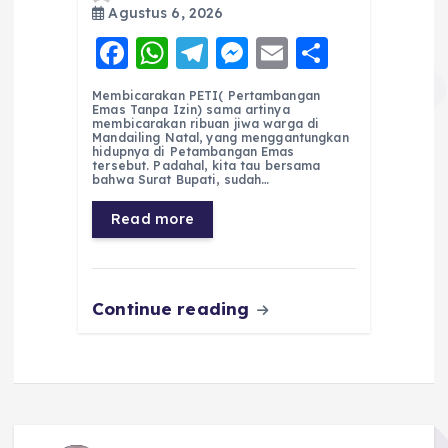
Agustus 6, 2026
F
W
T
M
E
S
a
h
el
e
m
h
Membicarakan PETI( Pertambangan
c
a
e
ss
ai
a
Emas Tanpa Izin) sama artinya
membicarakan ribuan jiwa warga di
e
ts
g
e
l
re
Mandailing Natal, yang menggantungkan
hidupnya di Petambangan Emas
tersebut. Padahal, kita tau bersama
b
A
r
n
bahwa Surat Bupati, sudah…
o
p
a
g
Read more
o
p
m
er
k
Continue reading