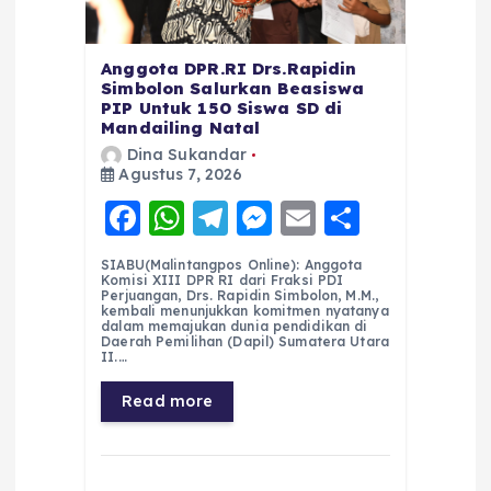
Anggota DPR.RI Drs.Rapidin
Simbolon Salurkan Beasiswa
PIP Untuk 150 Siswa SD di
Mandailing Natal
Dina Sukandar
Agustus 7, 2026
F
W
T
M
E
S
a
h
el
e
m
h
SIABU(Malintangpos Online): Anggota
c
a
e
ss
ai
a
Komisi XIII DPR RI dari Fraksi PDI
Perjuangan, Drs. Rapidin Simbolon, M.M.,
e
ts
g
e
l
re
kembali menunjukkan komitmen nyatanya
dalam memajukan dunia pendidikan di
Daerah Pemilihan (Dapil) Sumatera Utara
b
A
r
n
II.…
o
p
a
g
Read more
o
p
m
er
k