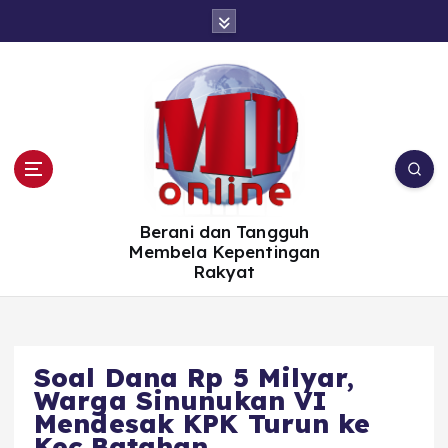
S
k
i
p
t
o
c
o
n
t
e
n
t
Berani dan Tangguh
Membela Kepentingan
Rakyat
Soal Dana Rp 5 Milyar,
Warga Sinunukan VI
Mendesak KPK Turun ke
Kec.Batahan