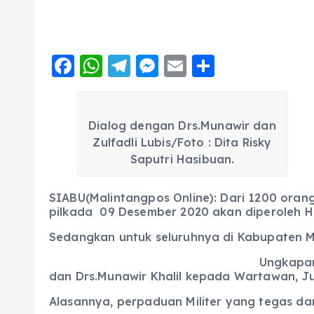
F
W
T
M
E
S
a
h
el
e
m
h
c
a
e
ss
ai
a
Dialog dengan Drs.Munawir dan
e
ts
g
e
l
re
Zulfadli Lubis/Foto : Dita Risky
b
A
r
n
Saputri Hasibuan.
o
p
a
g
o
p
m
er
SIABU(Malintangpos Online): Dari 1200 orang
pilkada 09 Desember 2020 akan diperoleh HM.
k
Sedangkan untuk seluruhnya di Kabupaten Man
Ungkapan
dan Drs.Munawir Khalil kepada Wartawan, Juma
Alasannya, perpaduan Militer yang tegas dan d