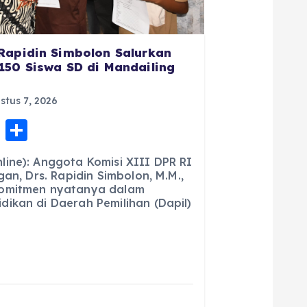
Rapidin Simbolon Salurkan
150 Siswa SD di Mandailing
tus 7, 2026
E
S
m
h
ine): Anggota Komisi XIII DPR RI
ai
a
gan, Drs. Rapidin Simbolon, M.M.,
komitmen nyatanya dalam
l
re
ikan di Daerah Pemilihan (Dapil)