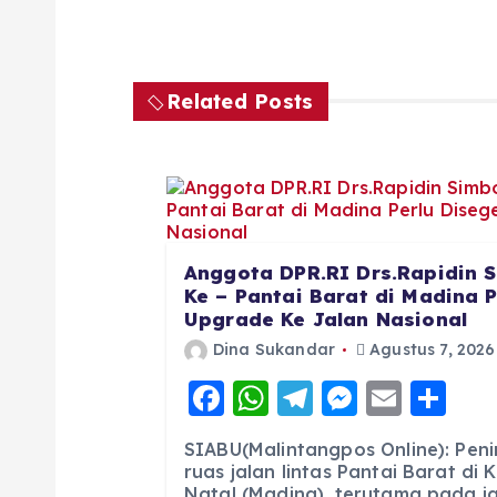
Related Posts
Anggota DPR.RI Drs.Rapidin S
Ke – Pantai Barat di Madina 
Upgrade Ke Jalan Nasional
Dina Sukandar
Agustus 7, 2026
F
W
T
M
E
S
a
h
el
e
m
h
SIABU(Malintangpos Online): Pen
c
a
e
ss
ai
a
ruas jalan lintas Pantai Barat di
Natal (Madina), terutama pada jal