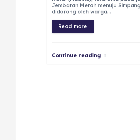
e
ts
g
e
l
re
Jembatan Merah menuju Simpang 
b
A
r
n
didorong oleh warga…
o
p
a
g
Read more
o
p
m
er
k
Continue reading