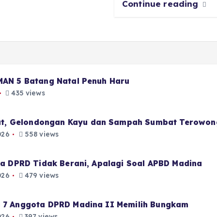
Continue reading
 MAN 5 Batang Natal Penuh Haru
435 views
t, Gelondongan Kayu dan Sampah Sumbat Terowon
026
558 views
aja DPRD Tidak Berani, Apalagi Soal APBD Madina
026
479 views
i 7 Anggota DPRD Madina II Memilih Bungkam
026
397 views