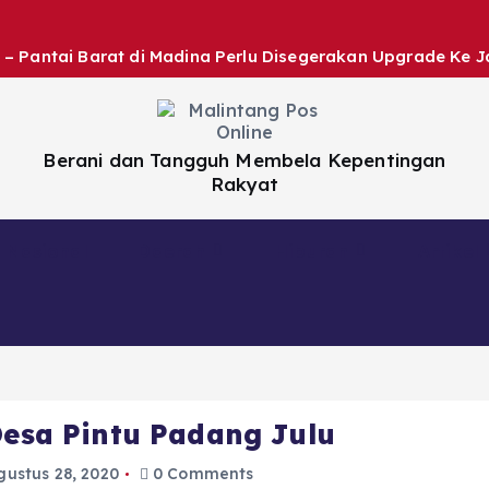
 – Pantai Barat di Madina Perlu Disegerakan Upgrade Ke J
Berani dan Tangguh Membela Kepentingan
Rakyat
Nasional
Daerah
Hiburan
Artikel
Desa Pintu Padang Julu
gustus 28, 2020
0 Comments