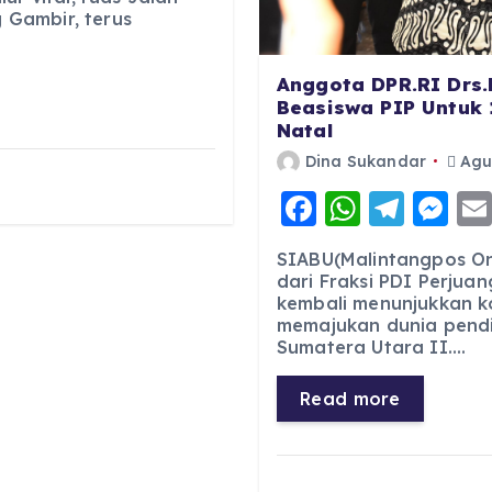
Gambir, terus
Anggota DPR.RI Drs.
Beasiswa PIP Untuk 
Natal
Dina Sukandar
Agus
F
W
T
M
a
h
el
e
SIABU(Malintangpos Onl
c
a
e
ss
dari Fraksi PDI Perjuan
kembali menunjukkan 
e
ts
g
e
memajukan dunia pendid
b
A
r
n
Sumatera Utara II.…
o
p
a
g
Read more
o
p
m
er
k