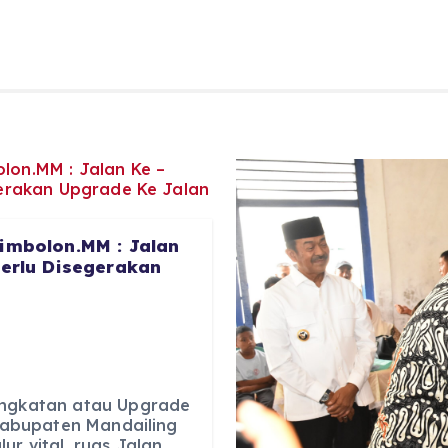
imbolon.MM : Jalan
Perlu Disegerakan
ingkatan atau Upgrade
 Kabupaten Mandailing
ur vital, ruas Jalan