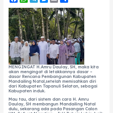
a
h
el
e
m
h
c
a
e
ss
ai
a
e
ts
g
e
l
re
b
A
r
n
o
p
a
g
o
p
m
er
k
MENGINGAT H.Amru Daulay, SH, maka kita
akan mengingat di letakkannya dasar –
dasar Rencana Pembangunan Kabupaten
Mandailing Natal,setelah memisahkan diri
dari Kabupaten Tapanuli Selatan, sebagai
Kabupaten induk.
Mau tau, dari sistem dan cara H. Amru
Daulay, SH membangun Mandailing Natal
dulu, sekarang ada pada Pasangan Calon