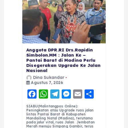
Anggota DPR.RI Drs.Rapidin
Simbolon.MM : Jalan Ke –
Pantai Barat di Madina Perlu
Disegerakan Upgrade Ke Jalan
Nasional
Dina Sukandar
Agustus 7, 2026
F
W
T
M
E
S
a
h
el
e
m
h
SIABU(Malintangpos Online):
c
a
e
ss
ai
a
Peningkatan atau Upgrade ruas jalan
lintas Pantai Barat di Kabupaten
e
ts
g
e
l
re
Mandailing Natal (Madina), terutama
pada jalur vital, ruas Jalan Jembatan
Merah menuju Simpang Gambir, terus