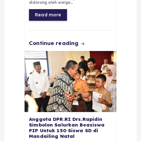
b
A
r
n
didorong oleh warga…
o
p
a
g
Read more
o
p
m
er
k
Continue reading
Anggota DPR.RI Drs.Rapidin
Simbolon Salurkan Beasiswa
PIP Untuk 150 Siswa SD di
Mandailing Natal