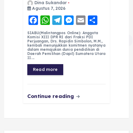
Dina Sukandar
Agustus 7, 2026
F
W
T
M
E
S
a
h
el
e
m
h
SIABU(Malintangpos Online): Anggota
c
a
e
ss
ai
a
Komisi XIII DPR RI dari Fraksi PDI
Perjuangan, Drs. Rapidin Simbolon, M.M.,
e
ts
g
e
l
re
kembali menunjukkan komitmen nyatanya
dalam memajukan dunia pendidikan di
Daerah Pemilihan (Dapil) Sumatera Utara
b
A
r
n
II.…
o
p
a
g
Read more
o
p
m
er
k
Continue reading