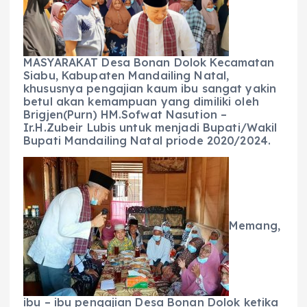
b
A
r
n
o
p
a
g
o
p
m
er
MASYARAKAT Desa Bonan Dolok Kecamatan
k
Siabu, Kabupaten Mandailing Natal,
khususnya pengajian kaum ibu sangat yakin
betul akan kemampuan yang dimiliki oleh
Brigjen(Purn) HM.Sofwat Nasution –
Ir.H.Zubeir Lubis untuk menjadi Bupati/Wakil
Bupati Mandailing Natal priode 2020/2024.
Memang,
ibu – ibu pengajian Desa Bonan Dolok ketika