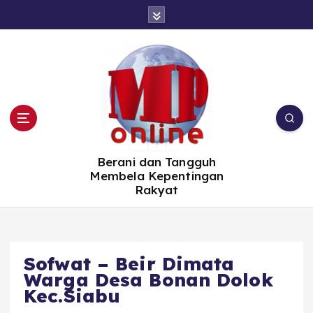
S
k
i
p
t
o
c
o
n
t
e
n
t
Berani dan Tangguh
Membela Kepentingan
Rakyat
Sofwat – Beir Dimata
Warga Desa Bonan Dolok
Kec.Siabu