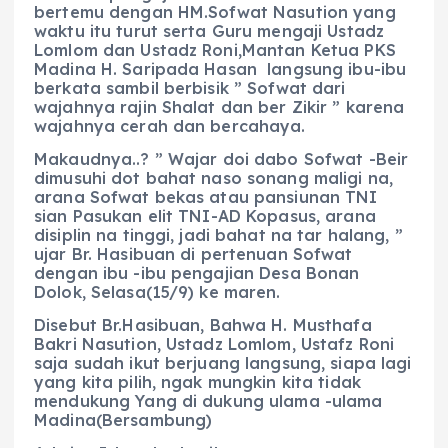
bertemu dengan HM.Sofwat Nasution yang
waktu itu turut serta Guru mengaji Ustadz
Lomlom dan Ustadz Roni,Mantan Ketua PKS
Madina H. Saripada Hasan langsung ibu-ibu
berkata sambil berbisik ” Sofwat dari
wajahnya rajin Shalat dan ber Zikir ” karena
wajahnya cerah dan bercahaya.
Makaudnya..? ” Wajar doi dabo Sofwat -Beir
dimusuhi dot bahat naso sonang maligi na,
arana Sofwat bekas atau pansiunan TNI
sian Pasukan elit TNI-AD Kopasus, arana
disiplin na tinggi, jadi bahat na tar halang, ”
ujar Br. Hasibuan di pertenuan Sofwat
dengan ibu -ibu pengajian Desa Bonan
Dolok, Selasa(15/9) ke maren.
Disebut Br.Hasibuan, Bahwa H. Musthafa
Bakri Nasution, Ustadz Lomlom, Ustafz Roni
saja sudah ikut berjuang langsung, siapa lagi
yang kita pilih, ngak mungkin kita tidak
mendukung Yang di dukung ulama -ulama
Madina(Bersambung)