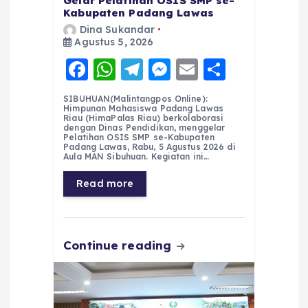
Gelar Pelatihan OSIS SMP se-
Kabupaten Padang Lawas
Dina Sukandar
Agustus 5, 2026
F
W
T
M
E
S
a
h
el
e
m
h
SIBUHUAN(Malintangpos Online):
c
a
e
ss
ai
a
Himpunan Mahasiswa Padang Lawas
Riau (HimaPalas Riau) berkolaborasi
e
ts
g
e
l
re
dengan Dinas Pendidikan, menggelar
Pelatihan OSIS SMP se-Kabupaten
Padang Lawas, Rabu, 5 Agustus 2026 di
b
A
r
n
Aula MAN Sibuhuan. Kegiatan ini…
o
p
a
g
Read more
o
p
m
er
k
Continue reading