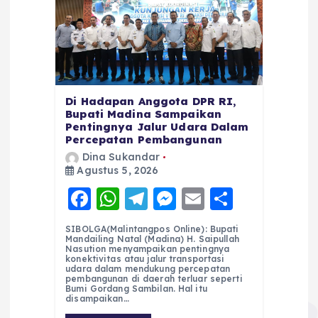
Di Hadapan Anggota DPR RI,
Bupati Madina Sampaikan
Pentingnya Jalur Udara Dalam
Percepatan Pembangunan
Dina Sukandar
Agustus 5, 2026
F
W
T
M
E
S
a
h
el
e
m
h
SIBOLGA(Malintangpos Online): Bupati
c
a
e
ss
ai
a
Mandailing Natal (Madina) H. Saipullah
Nasution menyampaikan pentingnya
e
ts
g
e
l
re
konektivitas atau jalur transportasi
udara dalam mendukung percepatan
pembangunan di daerah terluar seperti
b
A
r
n
Bumi Gordang Sambilan. Hal itu
disampaikan…
o
p
a
g