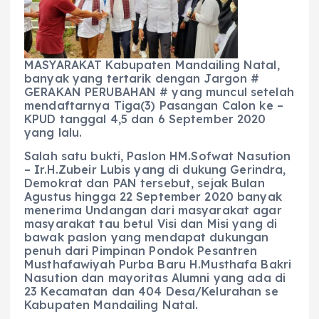
b
A
r
n
o
p
a
g
o
p
m
er
MASYARAKAT Kabupaten Mandailing Natal,
k
banyak yang tertarik dengan Jargon #
GERAKAN PERUBAHAN # yang muncul setelah
mendaftarnya Tiga(3) Pasangan Calon ke –
KPUD tanggal 4,5 dan 6 September 2020
yang lalu.
Salah satu bukti, Paslon HM.Sofwat Nasution
– Ir.H.Zubeir Lubis yang di dukung Gerindra,
Demokrat dan PAN tersebut, sejak Bulan
Agustus hingga 22 September 2020 banyak
menerima Undangan dari masyarakat agar
masyarakat tau betul Visi dan Misi yang di
bawak paslon yang mendapat dukungan
penuh dari Pimpinan Pondok Pesantren
Musthafawiyah Purba Baru H.Musthafa Bakri
Nasution dan mayoritas Alumni yang ada di
23 Kecamatan dan 404 Desa/Kelurahan se
Kabupaten Mandailing Natal.