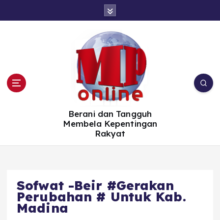
S
k
i
p
t
o
c
o
n
t
e
n
t
Berani dan Tangguh
Membela Kepentingan
Rakyat
Sofwat -Beir #Gerakan
Perubahan # Untuk Kab.
Madina