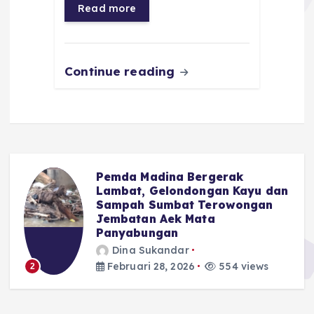
Read more
o
p
m
er
k
Continue reading
Pemda Madina Bergerak
u
Lambat, Gelondongan Kayu dan
Sampah Sumbat Terowongan
Jembatan Aek Mata
Panyabungan
Dina Sukandar
Februari 28, 2026
554 views
2