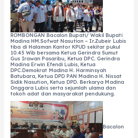
b
A
r
n
o
p
a
g
o
p
m
er
ROMBONGAN Bacalon Bupati/ Wakil Bupati
k
Madina HM.Sofwat Nasution – Ir.Zubeir Lubis
tiba di Halaman Kantor KPUD sekitar pukul
10.45 Wib bersama Ketua Gerindra Sumut
Gus Irawan Pasaribu, Ketua DPC. Gerindra
Madina Erwin Efendi Lubis, Ketua
DPC.Demokrat Madina H. Harminsyah
Batubara, Ketua DPD PAN Madina H. Nissat
Sidik Nasution, Ketua DPD. Berkarya Madina
Onggara Lubis serta sejumlah ulama dan
tokoh adat dan masyarakat pendukung.
Bacalon