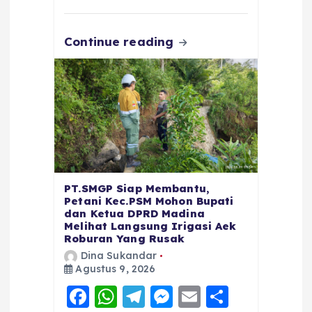
k
Continue reading
PT.SMGP Siap Membantu,
Petani Kec.PSM Mohon Bupati
dan Ketua DPRD Madina
Melihat Langsung Irigasi Aek
Roburan Yang Rusak
Dina Sukandar
Agustus 9, 2026
F
W
T
M
E
S