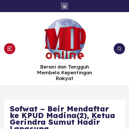
S
k
i
p
t
o
c
o
n
t
e
n
t
Berani dan Tangguh
Membela Kepentingan
Rakyat
Sofwat – Beir Mendaftar
ke KPUD Madina(2), Ketua
Gerindra Sumut Hadir
Langsung