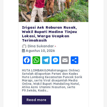
Irigasi Aek Roburan Rusak,
Wakil Bupati Madina Tinjau
Lokasi, Warga Ucapkan
Terimakasih
Dina Sukandar
Agustus 10, 2026
F
W
T
M
E
S
a
h
el
e
m
h
HUTA LOMBANG(Malintangpos Online):
c
a
e
ss
ai
a
Setelah dilaporkan Petani dan Kades
Huta Lombang Kecamatan Puncak Sorik
e
ts
g
e
l
re
Marapi, serta Viral disejumlah Media
Online, Wakil Bupati Mandailing Natal,
Atika Azmi Utammi Nasution, serta
b
A
r
n
Plt.Sekda, Kadis…
o
p
a
g
Read more
o
p
m
er