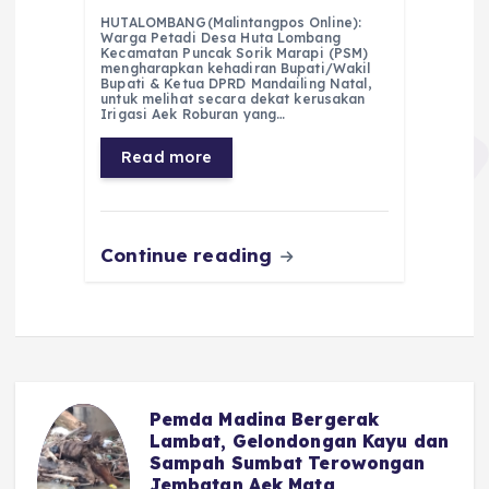
a
h
el
e
m
h
HUTALOMBANG(Malintangpos Online):
c
a
e
ss
ai
a
Warga Petadi Desa Huta Lombang
Kecamatan Puncak Sorik Marapi (PSM)
e
ts
g
e
l
re
mengharapkan kehadiran Bupati/Wakil
Bupati & Ketua DPRD Mandailing Natal,
untuk melihat secara dekat kerusakan
b
A
r
n
Irigasi Aek Roburan yang…
o
p
a
g
Read more
o
p
m
er
k
Continue reading
Pemda Madina Bergerak
u
Lambat, Gelondongan Kayu dan
Sampah Sumbat Terowongan
Jembatan Aek Mata