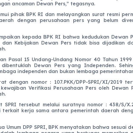
ngan ancaman Dewan Pers,” tegasnya.
k BPK RI dan melayangkan surat resmi permohona
aerah dengan perusahaan pers yang belum diver
an kepada BPK RI bahwa kedudukan Dewan Pers
 dan Kebijakan Dewan Pers tidak bisa dijadikan d
ah.
al 15 Undang-Undang Nomor 40 Tahun 1999 tent
ibentuklah Dewan Pers yang Independen. Sehingg
embaga independen dan bukan lembaga pemerintahan
gan nomor : 107.PKK/DPP-SPRI/XI/2019 terta
 kewajiban Verifikasi Perusahaan Pers oleh Dewan 
ah.
ersebut melalui suratnya nomor : 438/S/X.2/1
 terkait kerja sama antara pemerintah daerah deng
um DPP SPRI, BPK menyatakan bahwa sesuai de
adalah lembaga negara yang bertugas memeriksa 