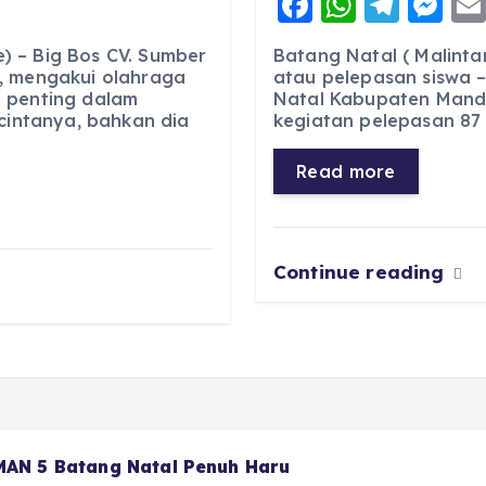
F
W
T
M
a
h
el
e
 – Big Bos CV. Sumber
Batang Natal ( Malinta
c
a
e
ss
, mengakui olahraga
atau pelepasan siswa –
 penting dalam
Natal Kabupaten Manda
e
ts
g
e
 cintanya, bahkan dia
kegiatan pelepasan 87 s
b
A
r
n
o
p
a
g
Read more
o
p
m
er
k
Continue reading
 MAN 5 Batang Natal Penuh Haru