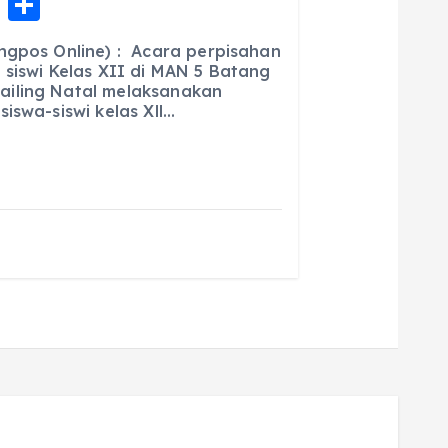
E
S
m
h
ngpos Online) : Acara perpisahan
ai
a
 siswi Kelas XII di MAN 5 Batang
iling Natal melaksanakan
l
re
iswa-siswi kelas Xll…