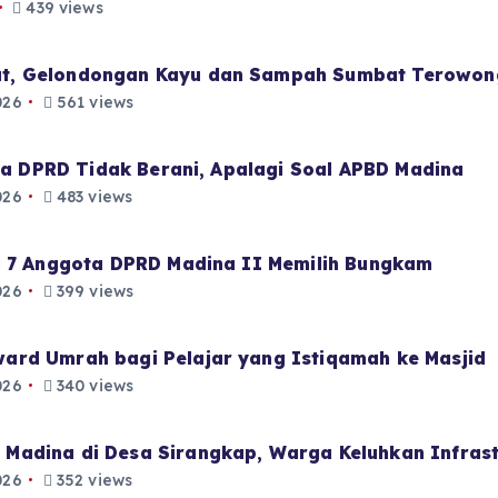
439 views
t, Gelondongan Kayu dan Sampah Sumbat Terowon
026
561 views
aja DPRD Tidak Berani, Apalagi Soal APBD Madina
026
483 views
i 7 Anggota DPRD Madina II Memilih Bungkam
026
399 views
ard Umrah bagi Pelajar yang Istiqamah ke Masjid
026
340 views
Madina di Desa Sirangkap, Warga Keluhkan Infrast
026
352 views