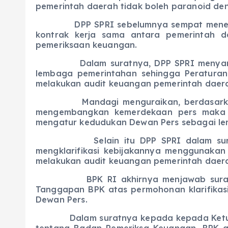
pemerintah daerah tidak boleh paranoid de
DPP SPRI sebelumnya sempat menemui piha
kontrak kerja sama antara pemerintah d
pemeriksaan keuangan.
Dalam suratnya, DPP SPRI menyampaik
lembaga pemerintahan sehingga Peraturan
melakukan audit keuangan pemerintah daer
Mandagi menguraikan, berdasarkan Pas
mengembangkan kemerdekaan pers maka d
mengatur kedudukan Dewan Pers sebagai l
Selain itu DPP SPRI dalam surat den
mengklarifikasi kebijakannya menggunakan
melakukan audit keuangan pemerintah daer
BPK RI akhirnya menjawab surat SPRI t
Tanggapan BPK atas permohonan klarifikasi
Dewan Pers.
Dalam suratnya kepada kepada Ketua Um
tentang Badan Pemeriksa Keuangan, BPK 