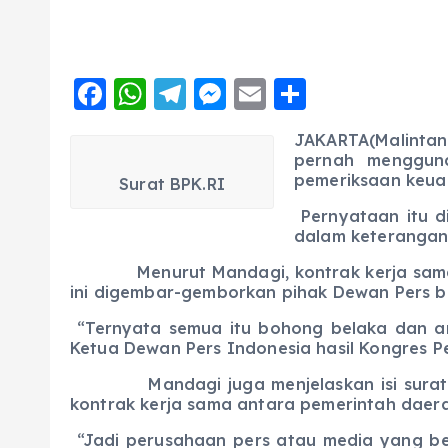
F
W
T
M
E
S
a
h
el
e
m
h
JAKARTA(Malintan
c
a
e
ss
ai
a
pernah mengguna
e
ts
g
e
l
pemeriksaan keua
re
Surat BPK.RI
b
A
r
n
Pernyataan itu d
dalam keterangan 
o
p
a
g
Menurut Mandagi, kontrak kerja sama ant
o
p
m
er
ini digembar-gemborkan pihak Dewan Pers b
k
“Ternyata semua itu bohong belaka dan a
Ketua Dewan Pers Indonesia hasil Kongres P
Mandagi juga menjelaskan isi surat BPK
kontrak kerja sama antara pemerintah daera
“Jadi perusahaan pers atau media yang bek