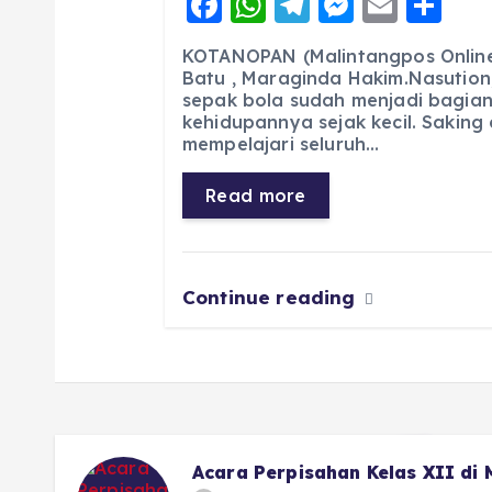
F
W
T
M
E
S
a
h
el
e
m
h
KOTANOPAN (Malintangpos Online)
c
a
e
ss
ai
a
Batu , Maraginda Hakim.Nasution
sepak bola sudah menjadi bagian
e
ts
g
e
l
re
kehidupannya sejak kecil. Saking
b
A
r
n
mempelajari seluruh…
o
p
a
g
Read more
o
p
m
er
k
Continue reading
Acara Perpisahan Kelas XII di