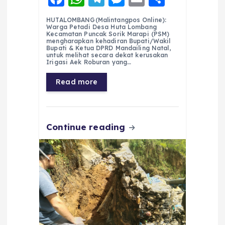
a
h
el
e
m
h
HUTALOMBANG(Malintangpos Online):
c
a
e
ss
ai
a
Warga Petadi Desa Huta Lombang
Kecamatan Puncak Sorik Marapi (PSM)
e
ts
g
e
l
re
mengharapkan kehadiran Bupati/Wakil
Bupati & Ketua DPRD Mandailing Natal,
untuk melihat secara dekat kerusakan
b
A
r
n
Irigasi Aek Roburan yang…
o
p
a
g
Read more
o
p
m
er
k
Continue reading