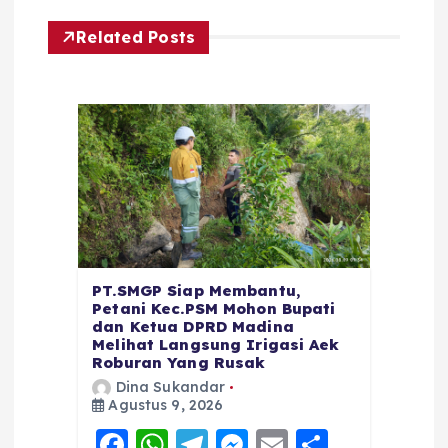
Related Posts
PT.SMGP Siap Membantu,
Petani Kec.PSM Mohon Bupati
dan Ketua DPRD Madina
Melihat Langsung Irigasi Aek
Roburan Yang Rusak
Dina Sukandar
Agustus 9, 2026
F
W
T
M
E
S