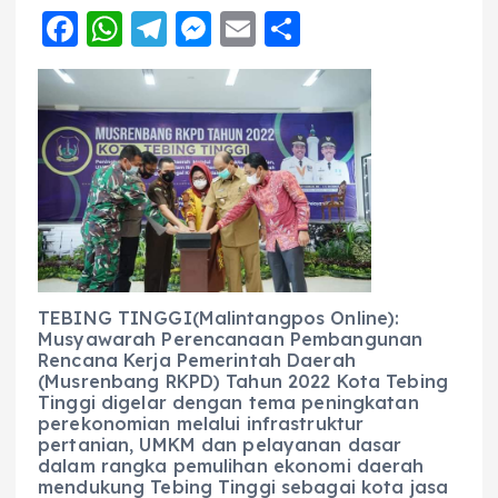
F
W
T
M
E
S
a
h
el
e
m
h
c
a
e
ss
ai
a
e
ts
g
e
l
re
b
A
r
n
o
p
a
g
o
p
m
er
k
TEBING TINGGI(Malintangpos Online):
Musyawarah Perencanaan Pembangunan
Rencana Kerja Pemerintah Daerah
(Musrenbang RKPD) Tahun 2022 Kota Tebing
Tinggi digelar dengan tema peningkatan
perekonomian melalui infrastruktur
pertanian, UMKM dan pelayanan dasar
dalam rangka pemulihan ekonomi daerah
mendukung Tebing Tinggi sebagai kota jasa