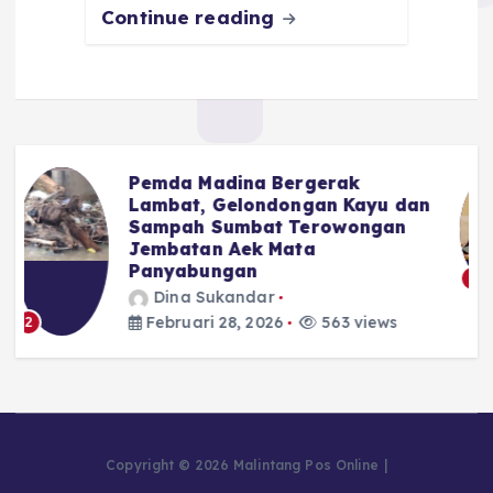
Continue reading
Advocat Nasional : Hal Kecil
n
Saja DPRD Tidak Berani,
Apalagi Soal APBD Madina
Dina Sukandar
Februari 28, 2026
484 views
3
Copyright © 2026 Malintang Pos Online |