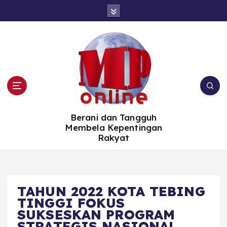
S
k
i
p
t
o
c
o
n
t
e
n
t
Berani dan Tangguh
Membela Kepentingan
Rakyat
TAHUN 2022 KOTA TEBING
TINGGI FOKUS
SUKSESKAN PROGRAM
STRATEGIS NASIONAL,