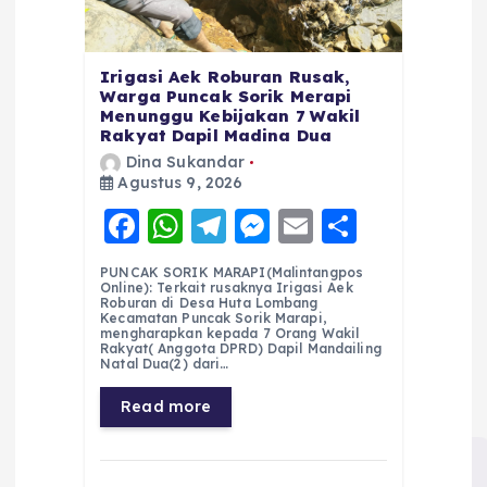
Irigasi Aek Roburan Rusak,
Warga Puncak Sorik Merapi
Menunggu Kebijakan 7 Wakil
Rakyat Dapil Madina Dua
Dina Sukandar
Agustus 9, 2026
F
W
T
M
E
S
a
h
el
e
m
h
PUNCAK SORIK MARAPI(Malintangpos
c
a
e
ss
ai
a
Online): Terkait rusaknya Irigasi Aek
Roburan di Desa Huta Lombang
e
ts
g
e
l
re
Kecamatan Puncak Sorik Marapi,
mengharapkan kepada 7 Orang Wakil
Rakyat( Anggota DPRD) Dapil Mandailing
b
A
r
n
Natal Dua(2) dari…
o
p
a
g
Read more
o
p
m
er
k