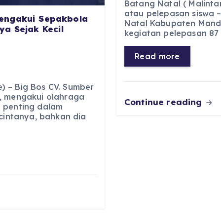
Batang Natal ( Malinta
c
a
e
ss
atau pelepasan siswa –
engakui Sepakbola
Natal Kabupaten Manda
e
ts
g
e
a Sejak Kecil
kegiatan pelepasan 87 s
b
A
r
n
o
p
a
g
Read more
o
p
m
er
k
 – Big Bos CV. Sumber
, mengakui olahraga
Continue reading
 penting dalam
 cintanya, bahkan dia