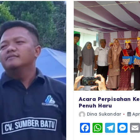
Acara Perpisahan Ke
Penuh Haru
Dina Sukandar
Apr
F
W
T
M
a
h
el
e