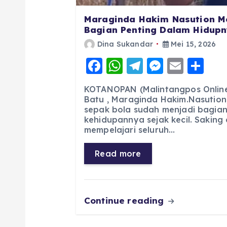
Maraginda Hakim Nasution M
Bagian Penting Dalam Hidupny
Dina Sukandar
Mei 15, 2026
F
W
T
M
E
S
a
h
el
e
m
h
KOTANOPAN (Malintangpos Online)
c
a
e
ss
ai
a
Batu , Maraginda Hakim.Nasution
sepak bola sudah menjadi bagian
e
ts
g
e
l
re
kehidupannya sejak kecil. Saking
b
A
r
n
mempelajari seluruh…
o
p
a
g
Read more
o
p
m
er
k
Continue reading