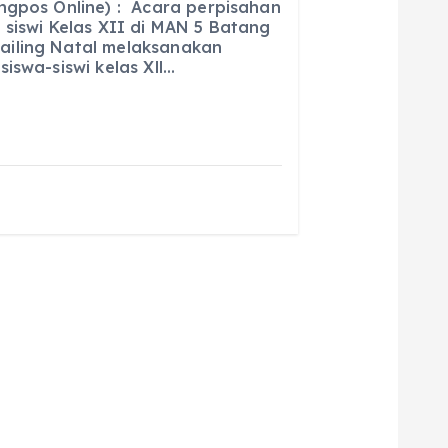
ngpos Online) : Acara perpisahan
ai
a
 siswi Kelas XII di MAN 5 Batang
iling Natal melaksanakan
l
re
iswa-siswi kelas Xll…