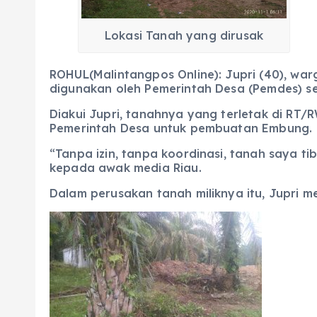
o
p
m
er
k
Lokasi Tanah yang dirusak
ROHUL(Malintangpos Online): Jupri (40), w
digunakan oleh Pemerintah Desa (Pemdes) se
Diakui Jupri, tanahnya yang terletak di R
Pemerintah Desa untuk pembuatan Embung.
“Tanpa izin, tanpa koordinasi, tanah saya
kepada awak media Riau.
Dalam perusakan tanah miliknya itu, Jupri 