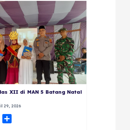
las XII di MAN 5 Batang Natal
il 29, 2026
E
S
m
h