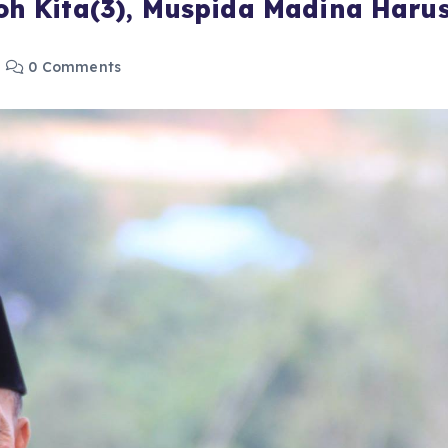
h Kita(3), Muspida Madina Haru
0 Comments