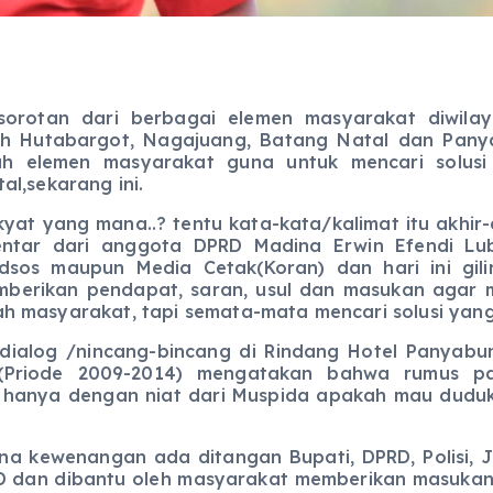
rotan dari berbagai elemen masyarakat diwilay
h Hutabargot, Nagajuang, Batang Natal dan Pany
uh elemen masyarakat guna untuk mencari solus
al,sekarang ini.
g mana..? tentu kata-kata/kalimat itu akhir-ak
entar dari anggota DPRD Madina Erwin Efendi L
edsos maupun Media Cetak(Koran) dan hari ini gil
mberikan pendapat, saran, usul dan masukan agar
h masyarakat, tapi semata-mata mencari solusi yan
nincang-bincang di Rindang Hotel Panyabunga
Priode 2009-2014) mengatakan bahwa rumus pa
”
hanya dengan niat dari Muspida apakah mau dudu
enangan ada ditangan Bupati, DPRD, Polisi, Ja
D dan dibantu oleh masyarakat memberikan masuka