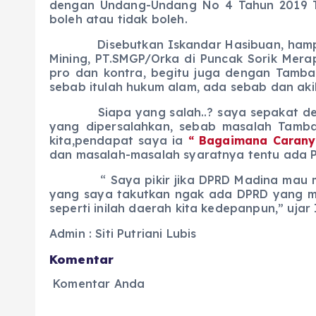
dengan Undang-Undang No 4 Tahun 2019 Te
boleh atau tidak boleh.
Disebutkan Iskandar Hasibuan, hampir sa
Mining, PT.SMGP/Orka di Puncak Sorik Mer
pro dan kontra, begitu juga dengan Tamba
sebab itulah hukum alam, ada sebab dan aki
Siapa yang salah..? saya sepakat denga
yang dipersalahkan, sebab masalah Tamba
kita,pendapat saya ia
“ Bagaimana Carany
dan masalah-masalah syaratnya tentu ada 
“ Saya pikir jika DPRD Madina mau membi
yang saya takutkan ngak ada DPRD yang ma
seperti inilah daerah kita kedepanpun,” uja
Admin : Siti Putriani Lubis
Komentar
Komentar Anda