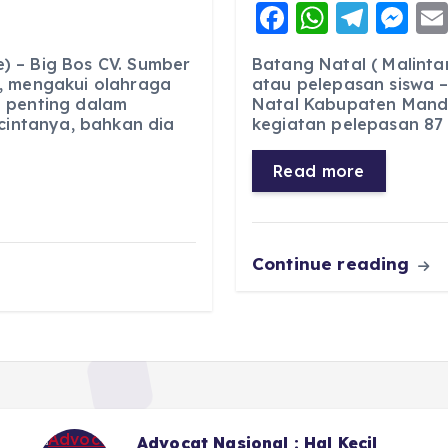
F
W
T
M
a
h
el
e
 – Big Bos CV. Sumber
Batang Natal ( Malinta
c
a
e
ss
, mengakui olahraga
atau pelepasan siswa –
 penting dalam
Natal Kabupaten Manda
e
ts
g
e
 cintanya, bahkan dia
kegiatan pelepasan 87 s
b
A
r
n
o
p
a
g
Read more
o
p
m
er
k
Continue reading
Sekitar LPJU Kotanopan, 6 Dari