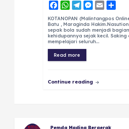
F
W
T
M
E
S
a
h
el
e
m
h
KOTANOPAN (Malintangpos Online)
c
a
e
ss
ai
a
Batu , Maraginda Hakim.Nasution
sepak bola sudah menjadi bagian
e
ts
g
e
l
re
kehidupannya sejak kecil. Saking
b
A
r
n
mempelajari seluruh…
o
p
a
g
Read more
o
p
m
er
k
Continue reading
Advocat Nasional : Hal Kecil