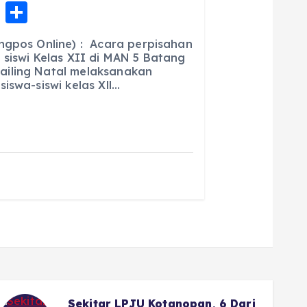
E
S
m
h
ngpos Online) : Acara perpisahan
ai
a
 siswi Kelas XII di MAN 5 Batang
iling Natal melaksanakan
l
re
iswa-siswi kelas Xll…
Wako Fadly Amran Siapkan