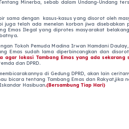
ntang Minerba, sebab dalam Undang-Undang terse
ma dengan kasus-kasus yang disorot oleh masyara
api juga telah ada menelan korban jiwa disebabkan
ng Emas Ilegal yang diprotes masyarakat belakanga
batnya.
n Tokoh Pemuda Madina Irwan Hamdani Daulay,S.P
ng Emas sudah lama diperbincangkan dan disorot
a agar lokasi Tambang Emas yang ada sekarang 
Pemda dan DPRD.
carakannya di Gedung DPRD, akan lain ceritanya
u bicara tentang Tambang Emas dan Rakyat,jika na
r Iskandar Hasibuan
.(Bersambung Tiap Hari)