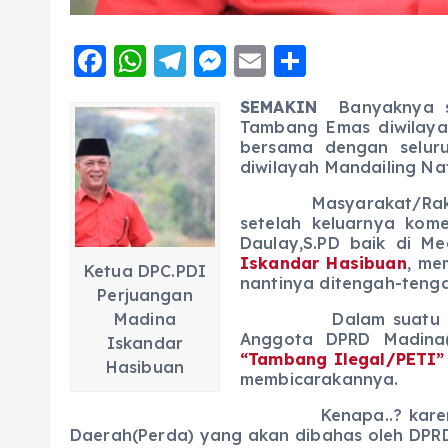
F
W
T
M
E
S
a
h
el
e
m
h
S
EMAKIN
Banyaknya so
c
a
e
ss
ai
a
Tambang Emas diwilaya
e
ts
g
e
bersama dengan selur
l
re
diwilayah Mandailing Nat
b
A
r
n
Masyarakat/Rakyat yan
o
p
a
g
setelah keluarnya kom
o
p
m
er
Daulay,S.PD baik di M
Iskandar
Hasibuan
, me
Ketua DPC.PDI
k
nantinya ditengah-tenga
Perjuangan
Madina
Dalam suatu dialog /
Anggota DPRD Madina(
Iskandar
“Tambang Ilegal/PETI
Hasibuan
membicarakannya.
Kenapa..? karena kew
Daerah(Perda) yang akan dibahas oleh DPR