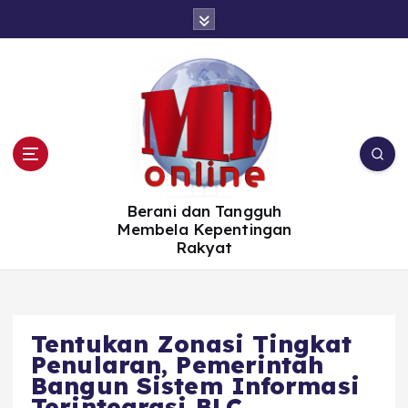
S
k
i
p
t
o
c
o
n
t
e
n
t
Berani dan Tangguh
Membela Kepentingan
Rakyat
Tentukan Zonasi Tingkat
Penularan, Pemerintah
Bangun Sistem Informasi
Terintegrasi BLC