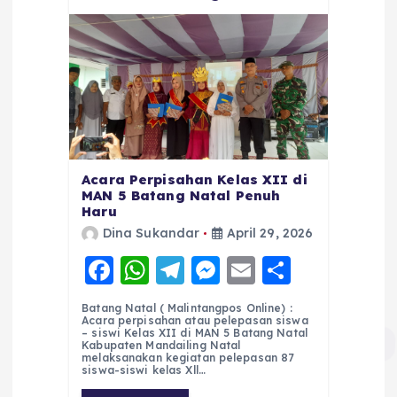
Acara Perpisahan Kelas XII di
MAN 5 Batang Natal Penuh
Haru
Dina Sukandar
April 29, 2026
F
W
T
M
E
S
a
h
el
e
m
h
Batang Natal ( Malintangpos Online) :
c
a
e
ss
ai
a
Acara perpisahan atau pelepasan siswa
– siswi Kelas XII di MAN 5 Batang Natal
e
ts
g
e
l
re
Kabupaten Mandailing Natal
melaksanakan kegiatan pelepasan 87
siswa-siswi kelas Xll…
b
A
r
n