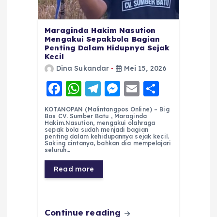
Maraginda Hakim Nasution
Mengakui Sepakbola Bagian
Penting Dalam Hidupnya Sejak
Kecil
Dina Sukandar
Mei 15, 2026
F
W
T
M
E
S
a
h
el
e
m
h
KOTANOPAN (Malintangpos Online) – Big
c
a
e
ss
ai
a
Bos CV. Sumber Batu , Maraginda
Hakim.Nasution, mengakui olahraga
e
ts
g
e
l
re
sepak bola sudah menjadi bagian
penting dalam kehidupannya sejak kecil.
Saking cintanya, bahkan dia mempelajari
b
A
r
n
seluruh…
o
p
a
g
Read more
o
p
m
er
k
Continue reading