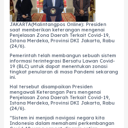
b
A
r
n
o
p
a
g
o
p
m
er
JAKARTA(Malintangpos Online): Presiden
k
saat memberikan keterangan mengenai
Penjelasan Zona Daerah Terkait Covid-19,
Istana Merdeka, Provinsi DKI Jakarta, Rabu
(24/6).
Pemerintah telah membangun sebuah sistem
informasi terintegrasi Bersatu Lawan Covid-
19 (BLC) untuk dapat menentukan zonasi
tingkat penularan di masa Pandemi sekarang
ini.
Hal tersebut disampaikan Presiden
mengawali Keterangan Pers mengenai
Penjelasan Zona Daerah Terkait Covid-19,
Istana Merdeka, Provinsi DKI Jakarta, Rabu
(24/6).
”Sistem ini menjadi navigasi negara kita
Indonesia dalam memahami perkembangan