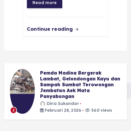
o
p
a
g
Read more
o
p
m
er
k
Continue reading
Pemda Madina Bergerak
u
Lambat, Gelondongan Kayu dan
Sampah Sumbat Terowongan
Jembatan Aek Mata
Panyabungan
Dina Sukandar
Februari 28, 2026
560 views
2