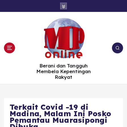
S
k
i
p
t
o
c
o
n
t
e
n
t
Berani dan Tangguh
Membela Kepentingan
Rakyat
Terkait Covid -19 di
Madina, Malam Ini Posko
Pemantau Muarasipongi
Dibuka