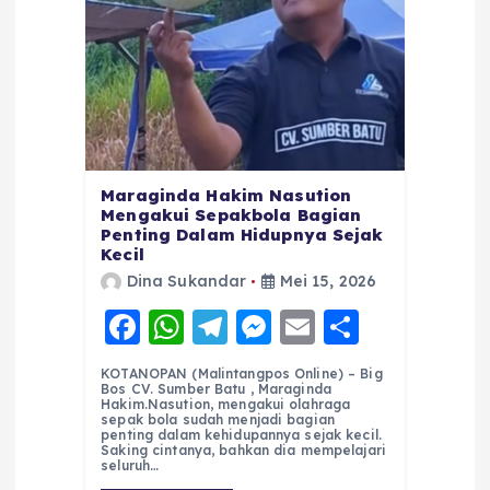
Maraginda Hakim Nasution
Mengakui Sepakbola Bagian
Penting Dalam Hidupnya Sejak
Kecil
Dina Sukandar
Mei 15, 2026
F
W
T
M
E
S
a
h
el
e
m
h
KOTANOPAN (Malintangpos Online) – Big
c
a
e
ss
ai
a
Bos CV. Sumber Batu , Maraginda
Hakim.Nasution, mengakui olahraga
e
ts
g
e
l
re
sepak bola sudah menjadi bagian
penting dalam kehidupannya sejak kecil.
Saking cintanya, bahkan dia mempelajari
b
A
r
n
seluruh…