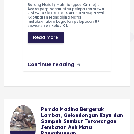
a
h
el
e
m
h
Batang Natal ( Malintangpos Online) :
c
a
e
ss
ai
a
Acara perpisahan atau pelepasan siswa
– siswi Kelas XII di MAN 5 Batang Natal
e
ts
g
e
l
re
Kabupaten Mandailing Natal
melaksanakan kegiatan pelepasan 87
siswa-siswi kelas Xll…
b
A
r
n
o
p
a
g
Read more
o
p
m
er
k
Continue reading
Pemda Madina Bergerak
u
Lambat, Gelondongan Kayu dan
Sampah Sumbat Terowongan
Jembatan Aek Mata
Panyabungan