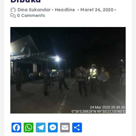
Dina Sukandar
Headline
Maret 24, 2020
0 Comments
F
W
T
M
E
S