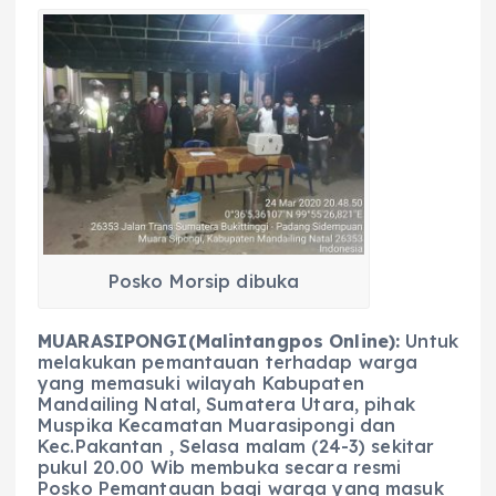
a
h
el
e
m
h
c
a
e
ss
ai
a
e
ts
g
e
l
re
b
A
r
n
o
p
a
g
o
p
m
er
k
Posko Morsip dibuka
MUARASIPONGI(Malintangpos Online):
Untuk
melakukan pemantauan terhadap warga
yang memasuki wilayah Kabupaten
Mandailing Natal, Sumatera Utara, pihak
Muspika Kecamatan Muarasipongi dan
Kec.Pakantan , Selasa malam (24-3) sekitar
pukul 20.00 Wib membuka secara resmi
Posko Pemantauan bagi warga yang masuk