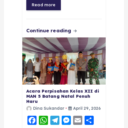
o
p
a
g
Read more
o
p
m
er
k
Continue reading
Acara Perpisahan Kelas XII di
MAN 5 Batang Natal Penuh
Haru
Dina Sukandar
April 29, 2026
F
W
T
M
E
S