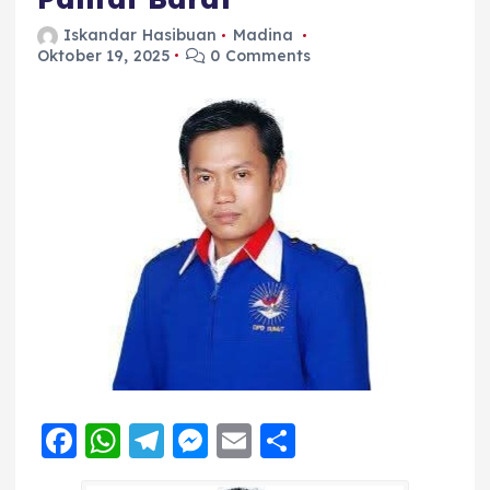
Iskandar Hasibuan
Madina
Oktober 19, 2025
0 Comments
F
W
T
M
E
S
a
h
el
e
m
h