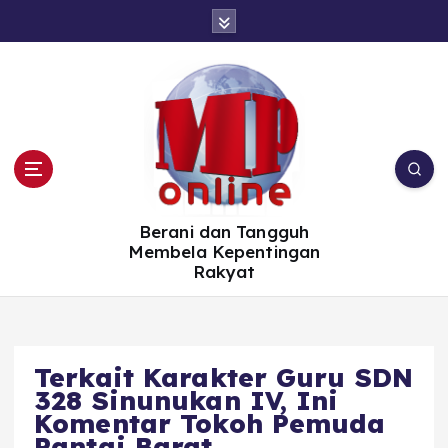
S
k
i
p
t
o
c
o
n
t
e
n
t
Berani dan Tangguh
Membela Kepentingan
Rakyat
Terkait Karakter Guru SDN
328 Sinunukan IV, Ini
Komentar Tokoh Pemuda
Pantai Barat