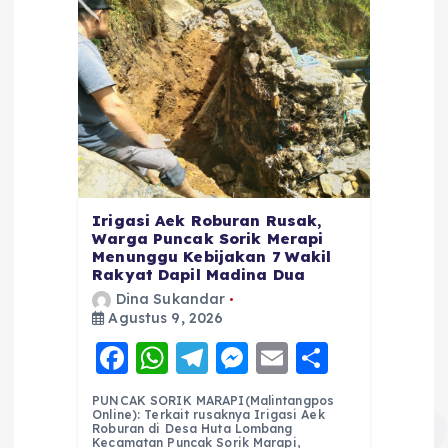
Irigasi Aek Roburan Rusak,
Warga Puncak Sorik Merapi
Menunggu Kebijakan 7 Wakil
Rakyat Dapil Madina Dua
Dina Sukandar
Agustus 9, 2026
F
W
T
M
E
S
a
h
el
e
m
h
PUNCAK SORIK MARAPI(Malintangpos
c
a
e
ss
ai
a
Online): Terkait rusaknya Irigasi Aek
Roburan di Desa Huta Lombang
Kecamatan Puncak Sorik Marapi,