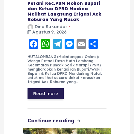
Petani Kec.PSM Mohon Bupati
dan Ketua DPRD Madina
Melihat Langsung Irigasi Aek
Roburan Yang Rusak
Dina Sukandar
Agustus 9, 2026
F
W
T
M
E
S
a
h
el
e
m
h
HUTALOMBANG(Malintangpos Online):
c
a
e
ss
ai
a
Warga Petadi Desa Huta Lombang
Kecamatan Puncak Sorik Marapi (PSM)
e
ts
g
e
l
re
mengharapkan kehadiran Bupati/Wakil
Bupati & Ketua DPRD Mandailing Natal,
untuk melihat secara dekat kerusakan
b
A
r
n
Irigasi Aek Roburan yang…
o
p
a
g
Read more
o
p
m
er
k
Continue reading