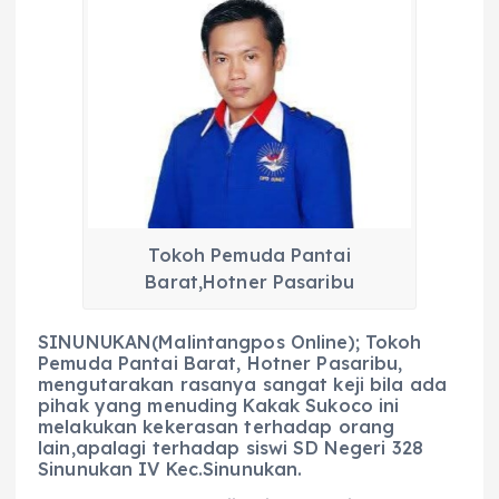
c
a
e
ss
ai
a
e
ts
g
e
l
re
b
A
r
n
o
p
a
g
o
p
m
er
k
Tokoh Pemuda Pantai
Barat,Hotner Pasaribu
SINUNUKAN(Malintangpos Online); Tokoh
Pemuda Pantai Barat, Hotner Pasaribu,
mengutarakan rasanya sangat keji bila ada
pihak yang menuding Kakak Sukoco ini
melakukan kekerasan terhadap orang
lain,apalagi terhadap siswi SD Negeri 328
Sinunukan IV Kec.Sinunukan.