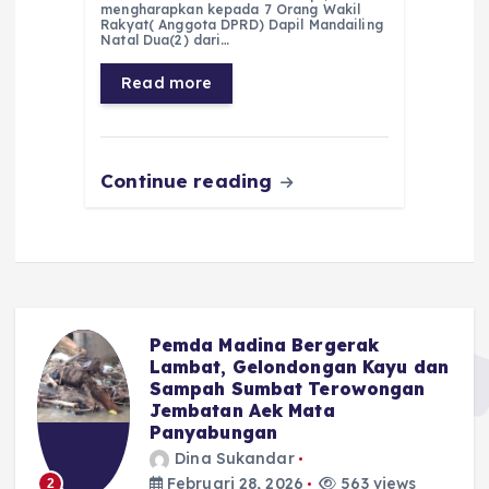
e
ts
g
e
l
re
mengharapkan kepada 7 Orang Wakil
Rakyat( Anggota DPRD) Dapil Mandailing
b
A
r
n
Natal Dua(2) dari…
o
p
a
g
Read more
o
p
m
er
k
Continue reading
Pemda Madina Bergerak
u
Lambat, Gelondongan Kayu dan
Sampah Sumbat Terowongan
Jembatan Aek Mata
Panyabungan
Dina Sukandar
Februari 28, 2026
563 views
2