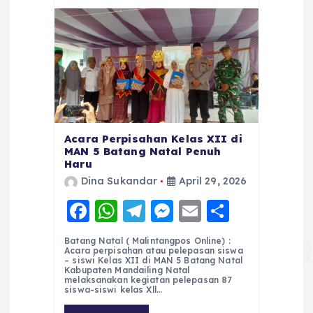
Acara Perpisahan Kelas XII di
MAN 5 Batang Natal Penuh
Haru
Dina Sukandar
April 29, 2026
F
W
T
M
E
S
a
h
el
e
m
h
Batang Natal ( Malintangpos Online) :
c
a
e
ss
ai
a
Acara perpisahan atau pelepasan siswa
– siswi Kelas XII di MAN 5 Batang Natal
e
ts
g
e
l
re
Kabupaten Mandailing Natal
melaksanakan kegiatan pelepasan 87
siswa-siswi kelas Xll…
b
A
r
n