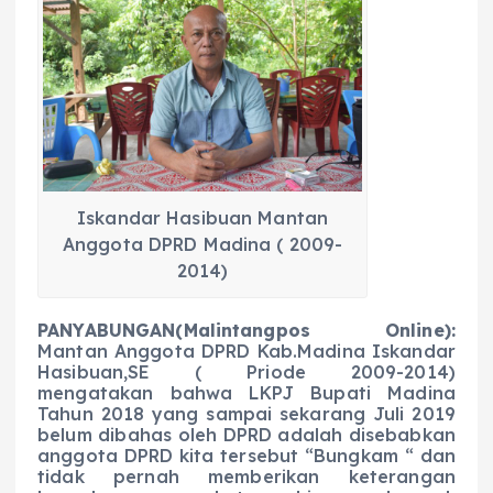
c
a
e
ss
ai
a
e
ts
g
e
l
re
b
A
r
n
o
p
a
g
o
p
m
er
k
Iskandar Hasibuan Mantan
Anggota DPRD Madina ( 2009-
2014)
PANYABUNGAN(Malintangpos Online):
Mantan Anggota DPRD Kab.Madina Iskandar
Hasibuan,SE ( Priode 2009-2014)
mengatakan bahwa LKPJ Bupati Madina
Tahun 2018 yang sampai sekarang Juli 2019
belum dibahas oleh DPRD adalah disebabkan
anggota DPRD kita tersebut “Bungkam “ dan
tidak pernah memberikan keterangan