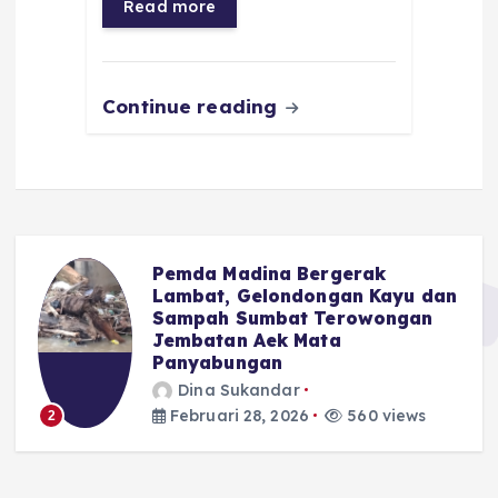
o
p
a
g
Read more
o
p
m
er
k
Continue reading
Pemda Madina Bergerak
u
Lambat, Gelondongan Kayu dan
Sampah Sumbat Terowongan
Jembatan Aek Mata
Panyabungan
Dina Sukandar
Februari 28, 2026
560 views
2