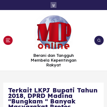
S
k
i
p
t
o
c
o
n
t
e
n
t
Berani dan Tangguh
Membela Kepentingan
Rakyat
Terkait LKPJ Bupati Tahun
2018, DPRD Madina
“Bungkam “ Banyak
Masyarakat Protes