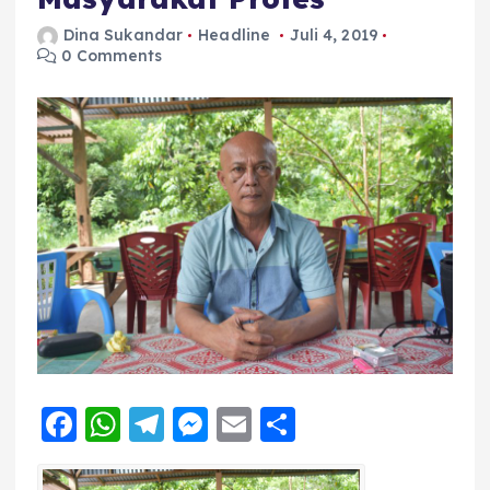
Dina Sukandar
Headline
Juli 4, 2019
0 Comments
F
W
T
M
E
S
a
h
el
e
m
h