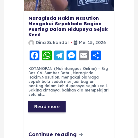
Maraginda Hakim Nasution
Mengakui Sepakbola Bagian
Penting Dalam Hidupnya Sejak
Kecil
Dina Sukandar
Mei 15, 2026
F
W
T
M
E
S
a
h
el
e
m
h
KOTANOPAN (Malintangpos Online) – Big
c
a
e
ss
ai
a
Bos CV. Sumber Batu , Maraginda
Hakim.Nasution, mengakui olahraga
e
ts
g
e
l
re
sepak bola sudah menjadi bagian
penting dalam kehidupannya sejak kecil.
Saking cintanya, bahkan dia mempelajari
b
A
r
n
seluruh…
o
p
a
g
Read more
o
p
m
er
k
Continue reading