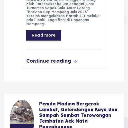
c
a
e
ss
ai
a
Klub Parsenaker keluar sebagai juara
Turnamen Sepak Bola Antar Lorong
e
ts
g
e
l
re
“Parlopo Cup Mompang Julu 2026”
setelah mengalahkan Hartab 2-1 melalui
adu Pinalti. Laga final di Lapangan
b
A
r
n
Mompang…
o
p
a
g
Read more
o
p
m
er
k
Continue reading
Pemda Madina Bergerak
u
Lambat, Gelondongan Kayu dan
Sampah Sumbat Terowongan
Jembatan Aek Mata
Panyabungan