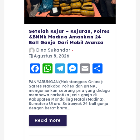
Setelah Kejar – Kejaran, Polres
&BNNk Madina Amankan 24
Ball Ganja Dari Mobil Avanza
Dina Sukandar
Agustus 8, 2026
F
W
T
M
E
S
a
h
el
e
m
h
PANYABUNGAN(Malintangpos Online):
c
a
e
ss
ai
a
Satres Narkoba Polres dan BNNK,
mengamankan seorang pria yang diduga
e
ts
g
e
l
re
membawa narkotika jenis ganja di
Kabupaten Mandailing Natal (Madina),
Sumatera Utara. Sebanyak 24 ball ganja
b
A
r
n
dengan berat bruto…
o
p
a
g
Read more
o
p
m
er
k