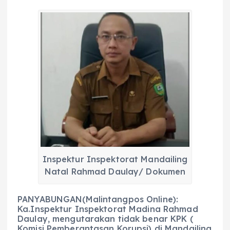
a
h
el
e
m
h
c
a
e
ss
ai
a
e
ts
g
e
l
re
b
A
r
n
o
p
a
g
o
p
m
er
k
Inspektur Inspektorat Mandailing
Natal Rahmad Daulay/ Dokumen
PANYABUNGAN(Malintangpos Online):
Ka.Inspektur Inspektorat Madina Rahmad
Daulay, mengutarakan tidak benar KPK (
Komisi Pemberantasan Korupsi) di Mandailing