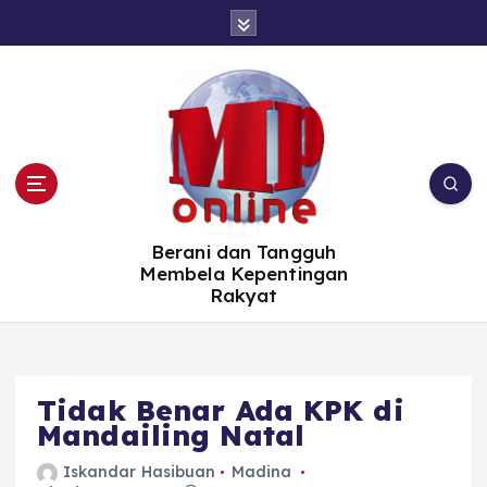
S
k
i
p
t
o
c
o
n
t
e
n
t
Berani dan Tangguh
Membela Kepentingan
Rakyat
Tidak Benar Ada KPK di
Mandailing Natal
Iskandar Hasibuan
Madina