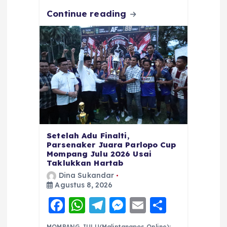
Continue reading
Setelah Adu Finalti,
Parsenaker Juara Parlopo Cup
Mompang Julu 2026 Usai
Taklukkan Hartab
Dina Sukandar
Agustus 8, 2026
F
W
T
M
E
S
a
h
el
e
m
h
MOMPANG JULU(Malintangpos Online):