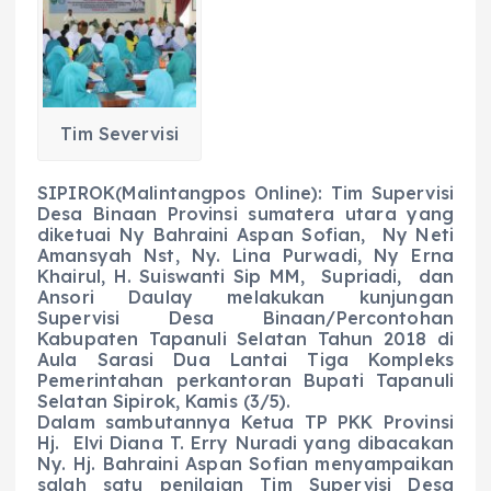
e
ts
g
e
l
re
b
A
r
n
o
p
a
g
o
p
m
er
Tim Severvisi
k
SIPIROK(Malintangpos Online): Tim Supervisi
Desa Binaan Provinsi sumatera utara yang
diketuai Ny Bahraini Aspan Sofian, Ny Neti
Amansyah Nst, Ny. Lina Purwadi, Ny Erna
Khairul, H. Suiswanti Sip MM, Supriadi, dan
Ansori Daulay melakukan kunjungan
Supervisi Desa Binaan/Percontohan
Kabupaten Tapanuli Selatan Tahun 2018 di
Aula Sarasi Dua Lantai Tiga Kompleks
Pemerintahan perkantoran Bupati Tapanuli
Selatan Sipirok, Kamis (3/5).
Dalam sambutannya Ketua TP PKK Provinsi
Hj. Elvi Diana T. Erry Nuradi yang dibacakan
Ny. Hj. Bahraini Aspan Sofian menyampaikan
salah satu penilaian Tim Supervisi Desa