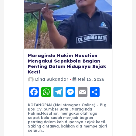
Maraginda Hakim Nasution
Mengakui Sepakbola Bagian
Penting Dalam Hidupnya Sejak
Kecil
Dina Sukandar
Mei 15, 2026
F
W
T
M
E
S
a
h
el
e
m
h
KOTANOPAN (Malintangpos Online) – Big
c
a
e
ss
ai
a
Bos CV. Sumber Batu , Maraginda
Hakim.Nasution, mengakui olahraga
e
ts
g
e
l
re
sepak bola sudah menjadi bagian
penting dalam kehidupannya sejak kecil.
Saking cintanya, bahkan dia mempelajari
b
A
r
n
seluruh…