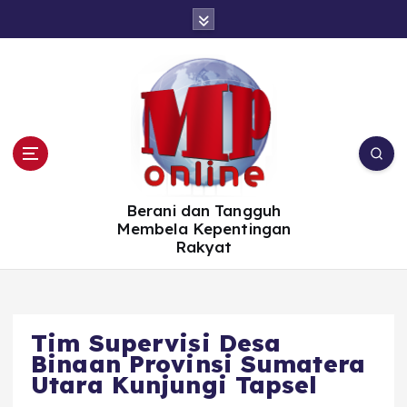
S
k
i
p
t
o
c
o
n
t
e
n
t
Berani dan Tangguh
Membela Kepentingan
Rakyat
Tim Supervisi Desa
Binaan Provinsi Sumatera
Utara Kunjungi Tapsel