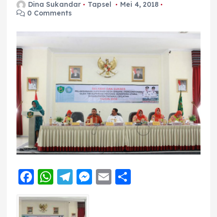
Dina Sukandar
Tapsel
Mei 4, 2018
0 Comments
F
W
T
M
E
S
a
h
el
e
m
h
c
a
e
ss
ai
a