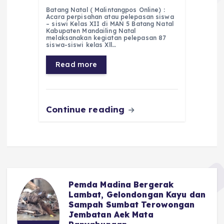
a
h
el
e
m
h
Batang Natal ( Malintangpos Online) :
c
a
e
ss
ai
a
Acara perpisahan atau pelepasan siswa
– siswi Kelas XII di MAN 5 Batang Natal
e
ts
g
e
l
re
Kabupaten Mandailing Natal
melaksanakan kegiatan pelepasan 87
siswa-siswi kelas Xll…
b
A
r
n
o
p
a
g
Read more
o
p
m
er
k
Continue reading
Pemda Madina Bergerak
u
Lambat, Gelondongan Kayu dan
Sampah Sumbat Terowongan
Jembatan Aek Mata