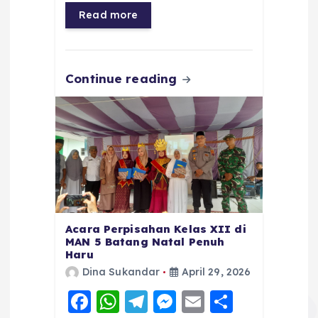
o
p
a
g
Read more
o
p
m
er
k
Continue reading
Acara Perpisahan Kelas XII di
MAN 5 Batang Natal Penuh
Haru
Dina Sukandar
April 29, 2026
F
W
T
M
E
S