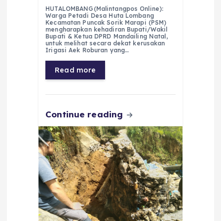
a
h
el
e
m
h
HUTALOMBANG(Malintangpos Online):
c
a
e
ss
ai
a
Warga Petadi Desa Huta Lombang
Kecamatan Puncak Sorik Marapi (PSM)
e
ts
g
e
l
re
mengharapkan kehadiran Bupati/Wakil
Bupati & Ketua DPRD Mandailing Natal,
untuk melihat secara dekat kerusakan
b
A
r
n
Irigasi Aek Roburan yang…
o
p
a
g
Read more
o
p
m
er
k
Continue reading