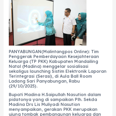
c
a
e
ss
ai
a
e
ts
g
e
l
re
b
A
r
n
o
p
a
g
o
p
m
er
k
PANYABUNGAN(Malintangpos Online): Tim
Penggerak Pemberdayaan Kesejahteraan
Keluarga (TP PKK) Kabupaten Mandailing
Natal (Madina) menggelar sosialisasi
sekaligus launching Sistim Elektronik Laporan
Terintegrasi (Serasi), di Aula Ball Room
Ladang Sari Panyabungan, Rabu
(29/10/2025).
Bupati Madina H.Saipullah Nasution dalam
pidatonya yang di sampaikan Plh. Sekda
Madina Drs Lis Muliyadi Nasution
menyampaikan, gerakan PKK merupakan
ujung tombak pembangunan keluarga dan