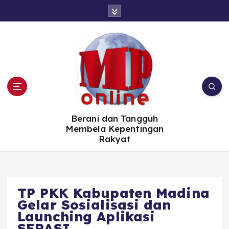
S
k
i
p
t
o
c
o
n
t
e
n
t
Berani dan Tangguh
Membela Kepentingan
Rakyat
TP PKK Kabupaten Madina
Gelar Sosialisasi dan
Launching Aplikasi
SERASI