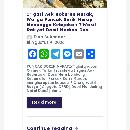
Irigasi Aek Roburan Rusak,
Warga Puncak Sorik Merapi
Menunggu Kebijakan 7 Wakil
Rakyat Dapil Madina Dua
Dina Sukandar
Agustus 9, 2026
F
W
T
M
E
S
a
h
el
e
m
h
PUNCAK SORIK MARAPI(Malintangpos
c
a
e
ss
ai
a
Online): Terkait rusaknya Irigasi Aek
Roburan di Desa Huta Lombang
e
ts
g
e
l
re
Kecamatan Puncak Sorik Marapi,
mengharapkan kepada 7 Orang Wakil
Rakyat( Anggota DPRD) Dapil Mandailing
b
A
r
n
Natal Dua(2) dari…
o
p
a
g
Read more
o
p
m
er
k
Continue reading