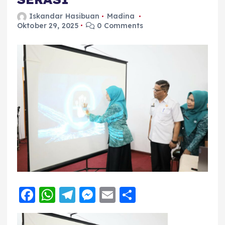
Iskandar Hasibuan
Madina
Oktober 29, 2025
0 Comments
F
W
T
M
E
S
a
h
el
e
m
h