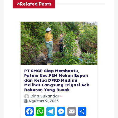
Related Posts
PT.SMGP Siap Membantu,
Petani Kec.PSM Mohon Bupati
dan Ketua DPRD Madina
Melihat Langsung Irigasi Aek
Roburan Yang Rusak
Dina Sukandar
Agustus 9, 2026
F
W
T
M
E
S