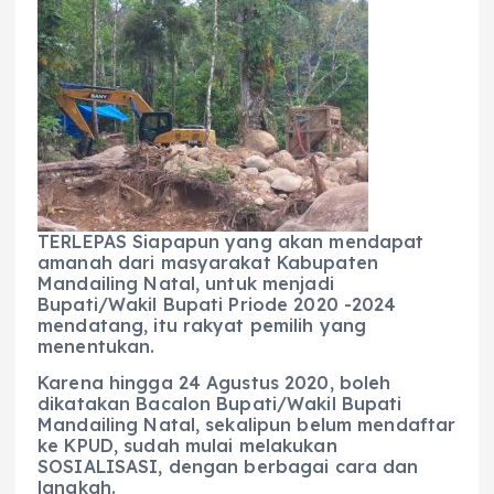
c
a
e
ss
ai
a
e
ts
g
e
l
re
b
A
r
n
o
p
a
g
o
p
m
er
k
TERLEPAS Siapapun yang akan mendapat
amanah dari masyarakat Kabupaten
Mandailing Natal, untuk menjadi
Bupati/Wakil Bupati Priode 2020 -2024
mendatang, itu rakyat pemilih yang
menentukan.
Karena hingga 24 Agustus 2020, boleh
dikatakan Bacalon Bupati/Wakil Bupati
Mandailing Natal, sekalipun belum mendaftar
ke KPUD, sudah mulai melakukan
SOSIALISASI, dengan berbagai cara dan
langkah.