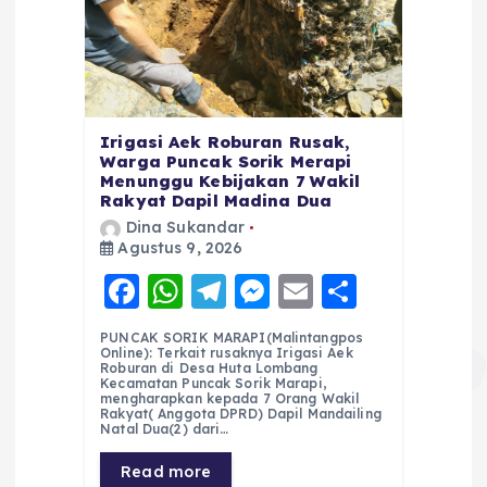
Irigasi Aek Roburan Rusak,
Warga Puncak Sorik Merapi
Menunggu Kebijakan 7 Wakil
Rakyat Dapil Madina Dua
Dina Sukandar
Agustus 9, 2026
F
W
T
M
E
S
a
h
el
e
m
h
PUNCAK SORIK MARAPI(Malintangpos
c
a
e
ss
ai
a
Online): Terkait rusaknya Irigasi Aek
Roburan di Desa Huta Lombang
e
ts
g
e
l
re
Kecamatan Puncak Sorik Marapi,
mengharapkan kepada 7 Orang Wakil
Rakyat( Anggota DPRD) Dapil Mandailing
b
A
r
n
Natal Dua(2) dari…
o
p
a
g
Read more