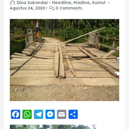
Dina Sukandar
Headline
,
Madina
,
Sumut
Agustus 24, 2020
0 Comments
F
W
T
M
E
S
a
h
el
e
m
h