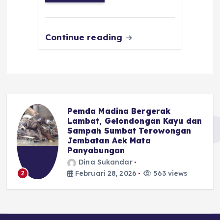
o
p
m
er
k
Continue reading
Pemda Madina Bergerak
u
Lambat, Gelondongan Kayu dan
Sampah Sumbat Terowongan
Jembatan Aek Mata
Panyabungan
Dina Sukandar
Februari 28, 2026
563 views
2