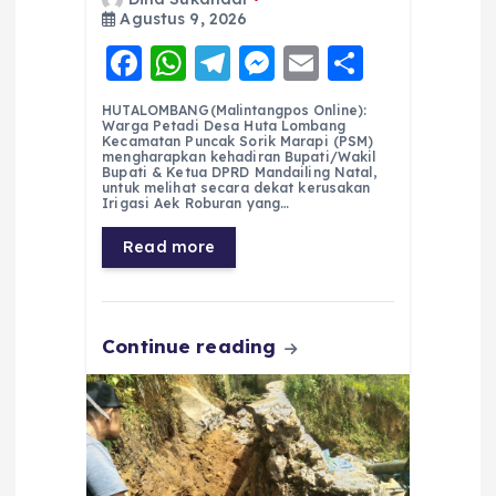
Agustus 9, 2026
F
W
T
M
E
S
a
h
el
e
m
h
HUTALOMBANG(Malintangpos Online):
c
a
e
ss
ai
a
Warga Petadi Desa Huta Lombang
Kecamatan Puncak Sorik Marapi (PSM)
e
ts
g
e
l
re
mengharapkan kehadiran Bupati/Wakil
Bupati & Ketua DPRD Mandailing Natal,
untuk melihat secara dekat kerusakan
b
A
r
n
Irigasi Aek Roburan yang…
o
p
a
g
Read more
o
p
m
er
k
Continue reading